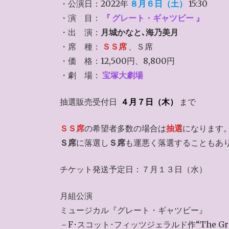
・公演日：2022年
８月６日（土）
15:30
・演 目：
『
グレート・ギャツビー
』
・出 演：
月城かなと､海乃美月
・席 種：
ＳＳ席
、Ｓ席
・価 格：12,500円、8,800円
・劇 場：
宝塚大劇場
抽選販売受付日
４月７日（木）
まで
ＳＳ席
の希望者多数の場合は
抽選
になります
Ｓ席
に落選し
Ｓ席
も運悪く落選することもあ
チケット発送予定日：７月１３日（水）
月組公演
ミュージカル『グレート・ギャツビー』
－F･スコット･フィッツジェラルド作“The Grea