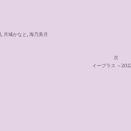
用
,
月城かなと
,
海乃美月
次
イープラス ～2022.