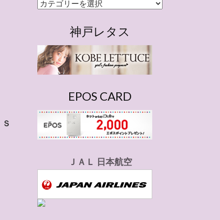
カ
テ
ゴ
神戸レタス
リ
ー
EPOS CARD
。
Ｓ
ＪＡＬ 日本航空