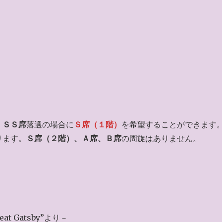
。
ＳＳ席
落選の場合に
Ｓ席（１階）
を希望することができます
ります。
Ｓ席（２階）、Ａ席、Ｂ席
の周旋はありません。
t Gatsby”より－