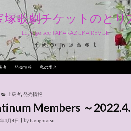
宝塚歌劇チケットのとり
Let's go see TAKARAZUKA REVUE
Facebook
Twitter
Google+
Linkedin
Instagram
Youtube
Pinterest
Tumblr
級者
発売情報
私の場合
上級者
,
発売情報
um Members ～2022.4.
2年4月4日
|
by
harugotatsu