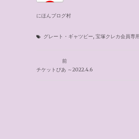
にほんブログ村
グレート・ギャツビー
,
宝塚クレカ会員専
投
前
稿
チケットぴあ ～2022.4.6
ナ
ビ
ゲ
ー
シ
ョ