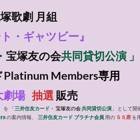
塚歌劇 月組
ート・ギャツビー』
・
宝塚友の会
共同貸切公演 」
atinum Members
専用
大劇場
抽選
販売
」
を
「
三井住友カード・
宝塚友の会
共同貸切公演
」
として開
rs
の案内情報、
三井住友カード プラチナ会員
用の
ＳＳ席
を