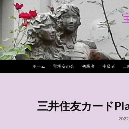
コ
ン
テ
ン
ツ
へ
ス
キ
ホーム
宝塚友の会
初級者
中級者
上
ッ
プ
三井住友カードPlatin
202