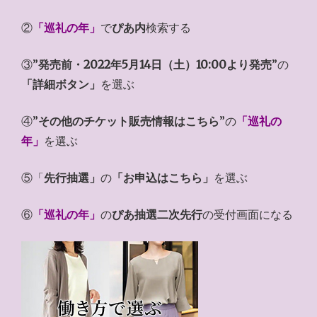
②
「巡礼の年」
で
ぴあ内
検索する
③”
発売前・2022年5月14日（土）10:00より発売
”の
「詳細ボタン」
を選ぶ
④”
その他のチケット販売情報はこちら
”の
「巡礼の
年」
を選ぶ
⑤「
先行抽選」
の
「お申込はこちら」
を選ぶ
⑥
「巡礼の年」
の
ぴあ抽選二次先行
の受付画面になる