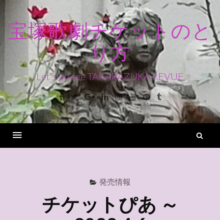
コ
ン
宝塚歌劇チケットのと
テ
り方
ン
ツ
へ
Let's go see TAKARAZUKA REVUE
ス
Facebook
Twitter
Google+
Linkedin
Instagram
Youtube
Pinterest
Tumblr
キ
ッ
プ
検
索
Menu
発売情報
チケットぴあ ～