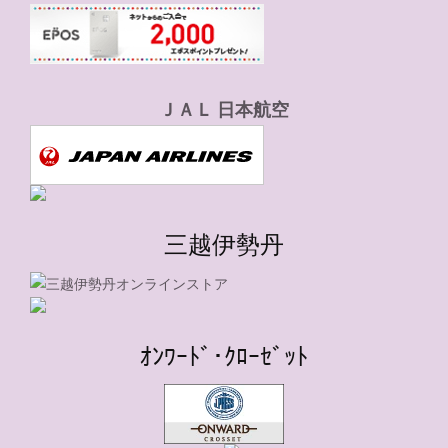
ＪＡＬ 日本航空
三越伊勢丹
ｵﾝﾜｰﾄﾞ･ｸﾛｰｾﾞｯﾄ