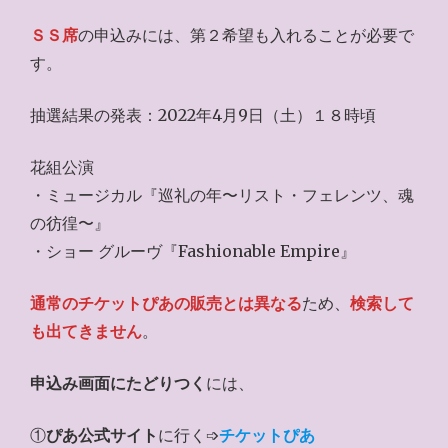
ＳＳ席
の申込みには、第２希望も入れることが必要で
す。
抽選結果の発表：2022年4月9日（土）１８時頃
花組公演
・ミュージカル『巡礼の年〜リスト・フェレンツ、魂
の彷徨〜』
・ショー グルーヴ『Fashionable Empire』
通常のチケットぴあの販売とは異なる
ため、
検索して
も出てきません
。
申込み画面にたどりつく
には、
①
ぴあ公式サイト
に行く➩
チケットぴあ