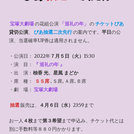
宝塚大劇場
の花組公演
「巡礼の年」
の
チケットぴあ
貸切公演
、
ぴあ抽選二次先行
の案内です。
平日
の公
演、当選確率UP券は適用されません。
・公演日： 2022年
７月５日（火）
15:30
・演 目：
『
巡礼の年
』
・出 演：
柚香 光、星風 まどか
・席 種：
ＳＳ席
､Ｓ席､Ａ席､Ｂ席
・劇 場：
宝塚大劇場
抽選
販売は、
４月６日（水）
23:59まで
お一人
４枚
まで
第３希望
まで申込み、チケット代とは
別に手数料等８８０円かかります。