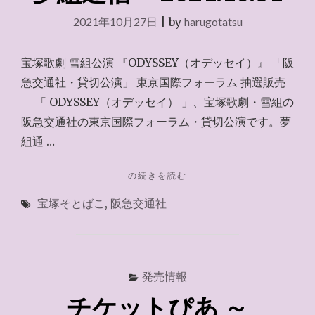
グ
2021年10月27日
|
by
harugotatsu
ル
ー
プ
宝塚歌劇 雪組公演 『ODYSSEY（オデッセイ）』 「阪
2021.11.5"
急交通社・貸切公演」 東京国際フォーラム 抽選販売
「 ODYSSEY（オデッセイ） 」、宝塚歌劇・雪組の
阪急交通社の東京国際フォーラム・貸切公演です。夢
組通 …
"夢
の続きを読む
組
宝塚そとばこ
,
阪急交通社
通
信
～
2021.10.31"
発売情報
チケットぴあ ～