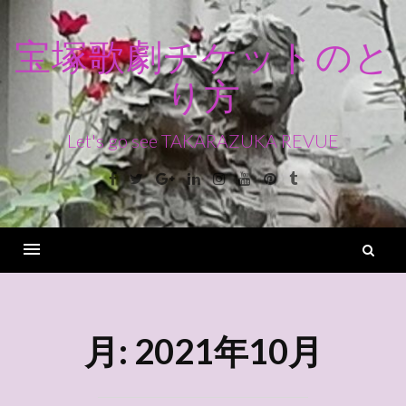
コ
ン
宝塚歌劇チケットのと
テ
り方
ン
ツ
へ
Let's go see TAKARAZUKA REVUE
ス
Facebook
Twitter
Google+
Linkedin
Instagram
Youtube
Pinterest
Tumblr
キ
ッ
プ
検
索
Menu
月:
2021年10月