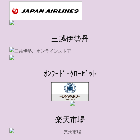
三越伊勢丹
ｵﾝﾜｰﾄﾞ･ｸﾛｰｾﾞｯﾄ
楽天市場