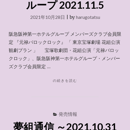
ループ 2021.11.5
2021年10月28日
|
by
harugotatsu
阪急阪神第一ホテルグループ メンバーズクラブ会員限
定 『元禄バロックロック』 「 東京宝塚劇場 花組公演
観劇プラン 」 宝塚歌劇団・花組公演「元禄バロッ
クロック」、阪急阪神第一ホテルグループ・メンバー
ズクラブ会員限定 …
"阪
の続きを読む
急
阪
神
第
一
発売情報
ホ
夢組通信 ～2021.10.31
テ
ル