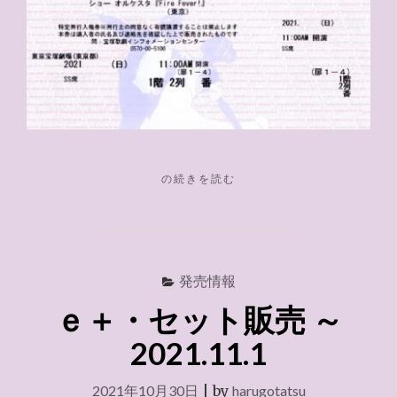
"CITY
の続きを読む
HUNTER
Ｓ
Ｓ
席
１
発売情報
階
ｅ＋・セット販売 ～
２
列"
2021.11.1
2021年10月30日
|
by
harugotatsu