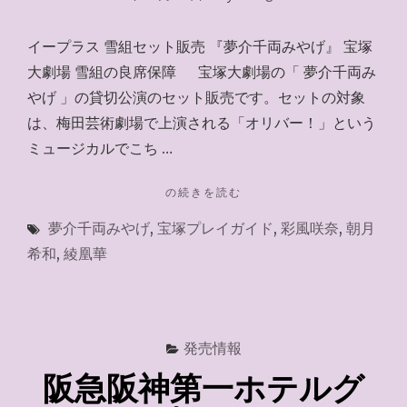
イープラス 雪組セット販売 『夢介千両みやげ』 宝塚
大劇場 雪組の良席保障 宝塚大劇場の「 夢介千両み
やげ 」の貸切公演のセット販売です。セットの対象
は、梅田芸術劇場で上演される「オリバー！」という
ミュージカルでこち …
"Ｅ
の続きを読む
＋・
夢介千両みやげ
,
宝塚プレイガイド
,
彩風咲奈
,
朝月
セ
ッ
希和
,
綾凰華
ト
販
売
～
2021.11.1"
発売情報
阪急阪神第一ホテルグ