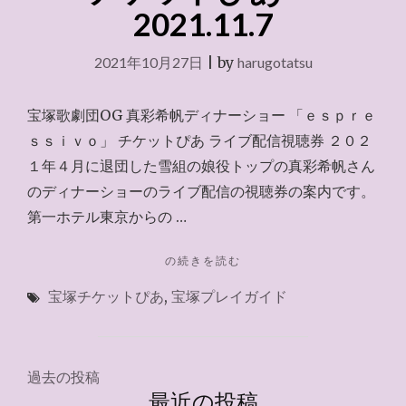
2021.11.7
2021年10月27日
|
by
harugotatsu
宝塚歌劇団OG 真彩希帆ディナーショー 「ｅｓｐｒｅ
ｓｓｉｖｏ」 チケットぴあ ライブ配信視聴券 ２０２
１年４月に退団した雪組の娘役トップの真彩希帆さん
のディナーショーのライブ配信の視聴券の案内です。
第一ホテル東京からの …
"チ
の続きを読む
ケ
宝塚チケットぴあ
,
宝塚プレイガイド
ッ
ト
ぴ
あ
投
～
過去の投稿
2021.11.7"
最近の投稿