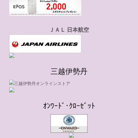
ＪＡＬ 日本航空
三越伊勢丹
ｵﾝﾜｰﾄﾞ･ｸﾛｰｾﾞｯﾄ