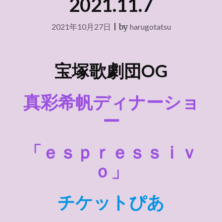
2021.11.7
2021年10月27日
|
by
harugotatsu
宝塚歌劇団OG
真彩希帆ディナーショ
ー
「ｅｓｐｒｅｓｓｉｖ
ｏ」
チケットぴあ