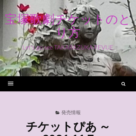
コ
ン
宝塚歌劇チケットのと
テ
り方
ン
ツ
へ
Let's go see TAKARAZUKA REVUE
ス
Facebook
Twitter
Google+
Linkedin
Instagram
Youtube
Pinterest
Tumblr
キ
ッ
プ
検
索
Menu
発売情報
チケットぴあ ～