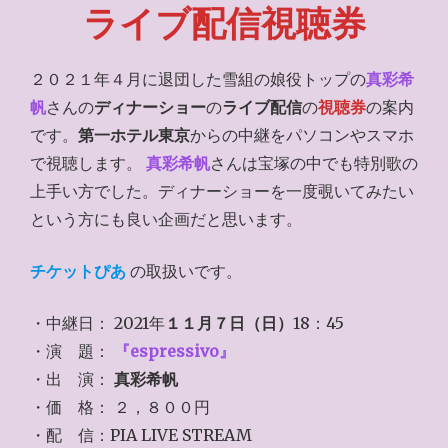
ライブ配信視聴券
２０２１年４月に退団した雪組の娘役トップの
真彩希
帆
さんの
ディナーショー
の
ライブ配信
の
視聴券
の案内
です。
第一ホテル東京
からの中継をパソコンやスマホ
で視聴します。
真彩希帆
さんは宝塚の中でも特別歌の
上手い方でした。ディナーショーを一度覗いてみたい
という方にも良い企画だと思います。
チケットぴあ
の取扱いです。
・中継日： 2021年
１１月７日（日）
18：45
・演 題：
『espressivo』
・出 演：
真彩希帆
・価 格： ２，８００円
・配 信：PIA LIVE STREAM