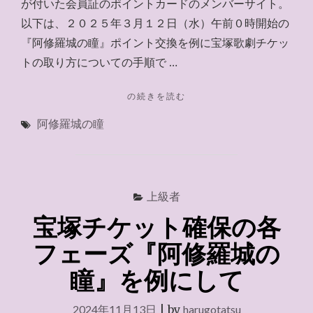
が付いた会員証のポイントカードのメンバーサイト。
以下は、２０２５年３月１２日（水）午前０時開始の
『阿修羅城の瞳』ポイント交換を例に宝塚歌劇チケッ
トの取り方についての手順で …
"STACIA
の続きを読む
ポ
阿修羅城の瞳
イ
ン
ト
交
換
上級者
手
順
宝塚チケット確保の各
（阿
修
フェーズ『阿修羅城の
羅
瞳』を例にして
城
の
瞳
2024年11月13日
|
by
harugotatsu