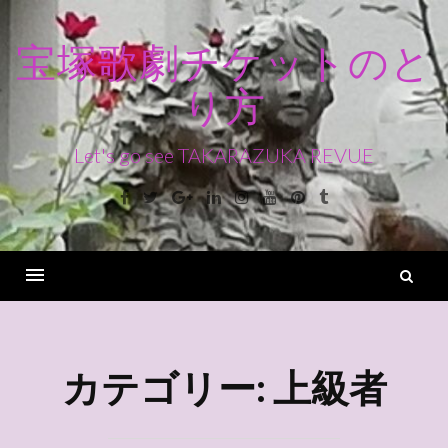
コ
ン
宝塚歌劇チケットのと
テ
り方
ン
ツ
へ
Let's go see TAKARAZUKA REVUE
ス
Facebook
Twitter
Google+
Linkedin
Instagram
Youtube
Pinterest
Tumblr
キ
ッ
プ
検
索
Menu
カテゴリー:
上級者