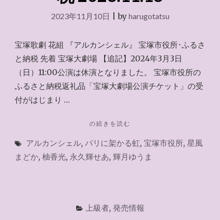
ー
2023年11月10日
|
by
harugotatsu
ズ
『阿
修
宝塚歌劇 花組 『アルカンシェル』 宝塚市役所･ふるさ
羅
と納税 先着 宝塚大劇場 【追記】2024年3月3日
城
の
（日）11:00公演は休演となりました。 宝塚市役所の
瞳』
ふるさと納税返礼品「宝塚大劇場公演チケット」の受
を
付がはじまり …
例
に
し
"宝
の続きを読む
て"
塚
アルカンシェル
,
パリに架かる虹
,
宝塚市役所
,
星風
市
役
まどか
,
柚香光
,
永久輝せあ
,
輝月ゆうま
所･
ふ
る
さ
と
上級者
,
発売情報
納