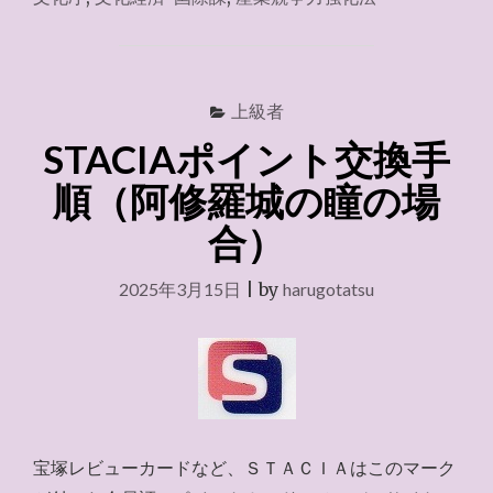
答
と
村
上
社
上級者
長
STACIAポイント交換手
談
話"
順（阿修羅城の瞳の場
合）
2025年3月15日
|
by
harugotatsu
宝塚レビューカードなど、ＳＴＡＣＩＡはこのマーク