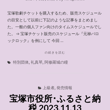
の
場
合）"
宝塚歌劇チケットを購入するため、販売スケジュール
の目安として以前に下記のような記事をまとめまし
た。一般の個人ファン向けのタイムスケジュールでし
た。 ➩ 宝塚チケット販売のスケジュール『元禄バロ
ックロック』を例にして 今回 …
"宝
の続きを読む
塚
特別団体
,
礼真琴
,
阿修羅城の瞳
チ
ケ
ッ
ト
確
上級者
,
発売情報
保
の
宝塚市役所･ふるさと納
各
フ
税 2023.11.13
ェ