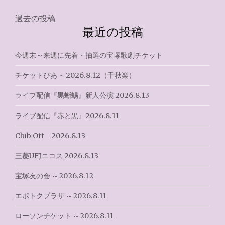
ド
PLATINUM
投
過去の投稿
MEMBERS
最近の投稿
稿
～
2023.11.9"
ナ
今週末～来週に先着・抽選の宝塚歌劇チケット
ビ
チケットぴあ ～2026.8.12（千秋楽）
ゲ
ライブ配信『黒蜥蜴』新人公演 2026.8.13
ー
ライブ配信『赤と黒』2026.8.11
シ
Club Off 2026.8.13
ョ
三菱UFJニコス 2026.8.13
ン
宝塚友の会 ～2026.8.12
エポトクプラザ ～2026.8.11
ローソンチケット ～2026.8.11