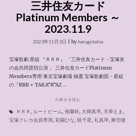
三井住友カード
税
2023.11.13"
Platinum Members ～
2023.11.9
2023年11月3日
|
by
harugotatsu
宝塚歌劇 星組 『ＲＲＲ』 「三井住友カード・宝塚友
の会共同貸切公演 」 三井住友カードPlatinum
Members専用 東京宝塚劇場 抽選 宝塚歌劇団・星組
の『RRR × TAKA”R”AZ …
"三
の続きを読む
井
ＲＲＲ
,
ルートビーム
,
侑蘭粋
,
大輝真琴
,
天華えま
,
住
友
宝塚クレカ会員専用
,
彩園ひな
,
暁千星
,
礼真琴
,
舞空瞳
カ
ー