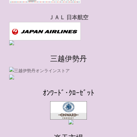
ＪＡＬ 日本航空
三越伊勢丹
ｵﾝﾜｰﾄﾞ･ｸﾛｰｾﾞｯﾄ