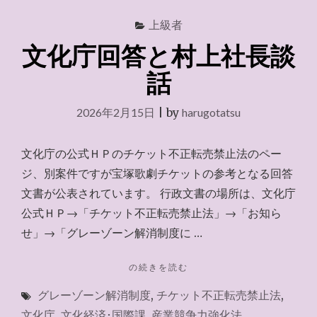
上級者
文化庁回答と村上社長談
話
2026年2月15日
|
by
harugotatsu
文化庁の公式ＨＰのチケット不正転売禁止法のペー
ジ、別案件ですが宝塚歌劇チケットの参考となる回答
文書が公表されています。 行政文書の場所は、文化庁
公式ＨＰ→「チケット不正転売禁止法」→「お知ら
せ」→「グレーゾーン解消制度に …
"文
の続きを読む
化
グレーゾーン解消制度
,
チケット不正転売禁止法
,
庁
回
文化庁
,
文化経済･国際課
,
産業競争力強化法