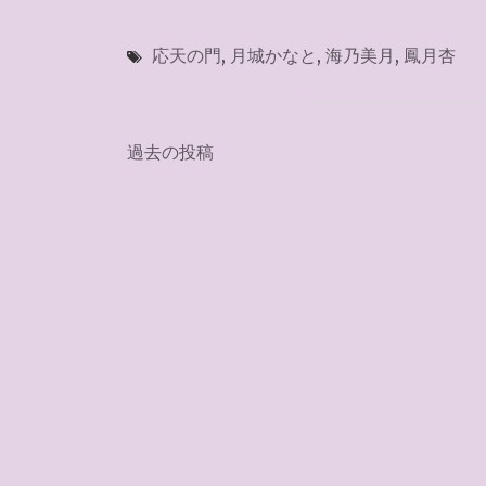
応天の門
,
月城かなと
,
海乃美月
,
鳳月杏
投
過去の投稿
稿
ナ
ビ
ゲ
ー
シ
ョ