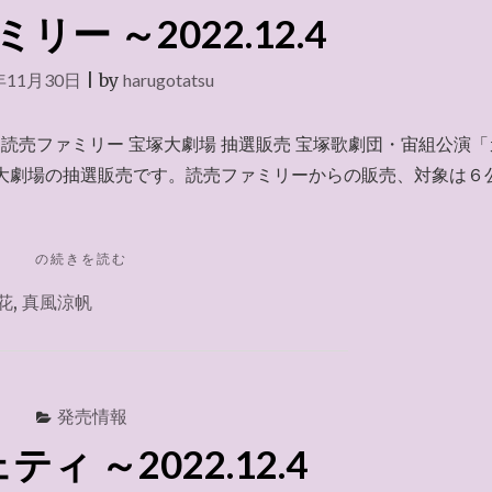
ー ～2022.12.4
年11月30日
|
by
harugotatsu
読売ファミリー 宝塚大劇場 抽選販売 宝塚歌劇団・宙組公演「
塚大劇場の抽選販売です。読売ファミリーからの販売、対象は６
"読
の続きを読む
売
花
,
真風涼帆
フ
ァ
ミ
リ
ー
発売情報
～
2022.12.4"
ィ ～2022.12.4