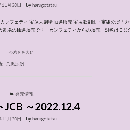
年11月30日
|
by
harugotatsu
カンフェティ 宝塚大劇場 抽選販売 宝塚歌劇団・宙組公演「カ
塚大劇場の抽選販売です。カンフェティからの販売、対象は３公
"カ
の続きを読む
ン
花
,
真風涼帆
フ
ェ
テ
ィ
～
発売情報
2022.12.4"
CB ～2022.12.4
年11月30日
|
by
harugotatsu