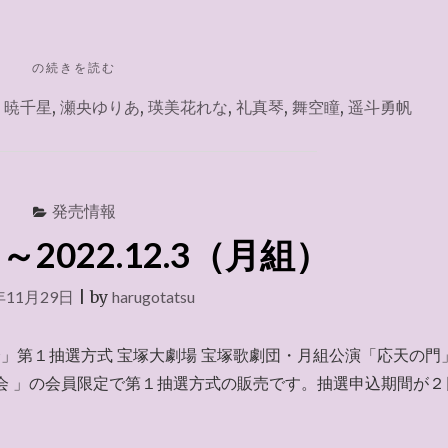
"宝
の続きを読む
塚
,
暁千星
,
瀬央ゆりあ
,
瑛美花れな
,
礼真琴
,
舞空瞳
,
遥斗勇帆
歌
劇
WEB
チ
ケ
発売情報
ッ
ト
2022.12.3（月組）
サ
ー
年11月29日
|
by
harugotatsu
ビ
ス
2022.12.4"
会」第１抽選方式 宝塚大劇場 宝塚歌劇団・月組公演「応天の門
会 」の会員限定で第１抽選方式の販売です。抽選申込期間が２