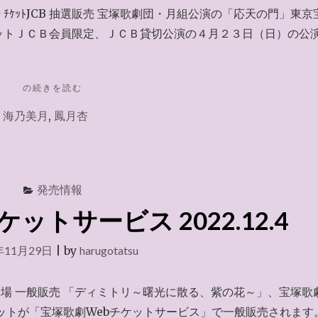
 ﾁｹｯﾄJCB 抽選販売 宝塚歌劇団・月組公演の「応天の門」東京
ットＪＣＢ会員限定、ＪＣＢ貸切公演の４月２３日（日）の公
"チ
の続きを読む
ケ
,
海乃美月
,
鳳月杏
ッ
ト
JCB
～
2022.12.4"
発売情報
ットサービス 2022.12.4
年11月29日
|
by
harugotatsu
劇場 一般販売 「ディミトリ～曙光に散る、紫の花～」、宝塚歌
ットが「宝塚歌劇Webチケットサービス」で一般販売されます