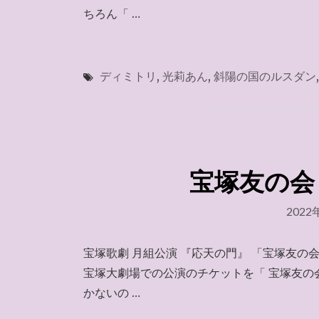
ちろん「 …
ディミトリ
,
光莉あん
,
斜陽の国のルスダン
宝塚友の会 ～
2022
宝塚歌劇 月組公演 『応天の門』 「宝塚友の
宝塚大劇場での公演のチケットを「 宝塚友の
かないの …