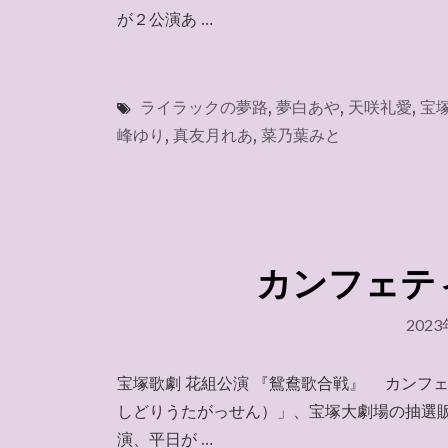
が２公演あ …
ライラックの夢路
,
夢白あや
,
天咲礼愛
,
宝
峰ゆり
,
真友月れあ
,
菜乃葉みと
カンフェティ 
202
宝塚歌劇 花組公演 『鴛鴦歌合戦』 カンフェ
しどりうたがっせん）」、宝塚大劇場の抽選
演、平日が …