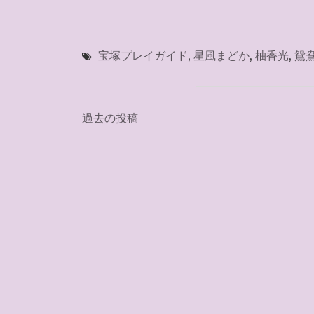
宝塚プレイガイド
,
星風まどか
,
柚香光
,
鴛
投
過去の投稿
稿
ナ
ビ
ゲ
ー
シ
ョ