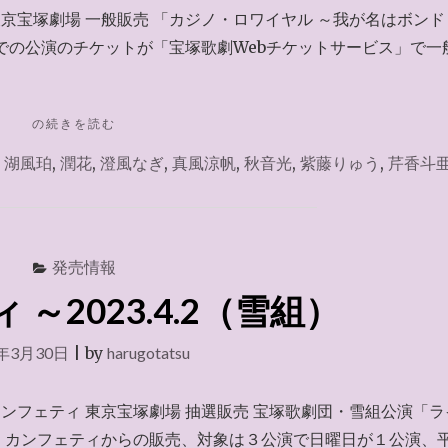
東京宝塚劇場 一般販売 「カジノ・ロワイヤル ～我が名はボンド
での公演のチケットが「宝塚歌劇Webチケットサービス」で一
"宝
の続きを読む
塚
,
湖風珀
,
潤花
,
澄風なぎ
,
真風涼帆
,
秋音光
,
紫藤りゅう
,
芹香斗
歌
劇
WEB
チ
ケ
発売情報
ッ
ト
～2023.4.2（雪組）
サ
ー
3年3月30日
|
by
harugotatsu
ビ
ス
2023.4.2"
ンフェティ 東京宝塚劇場 抽選販売 宝塚歌劇団・雪組公演「ラ
。カンフェティからの販売、対象は３公演で日曜日が１公演、