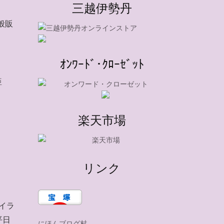
三越伊勢丹
般販
ｵﾝﾜｰﾄﾞ･ｸﾛｰｾﾞｯﾄ
亜
楽天市場
リンク
イラ
平日
にほんブログ村