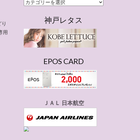
カ
テ
ゴ
神戸レタス
どり
リ
専用
ー
EPOS CARD
ＪＡＬ 日本航空