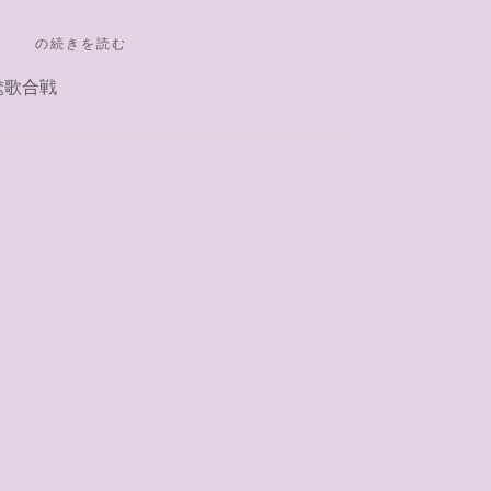
"カ
の続きを読む
ン
鴦歌合戦
フ
ェ
テ
ィ
～
2023.4.2（花
組）"