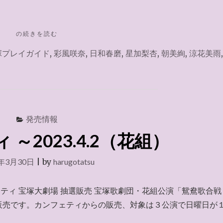
"カ
の続きを読む
ン
塚プレイガイド
,
彩風咲奈
,
日和春磨
,
星加梨杏
,
朝美絢
,
涼花美雨
フ
ェ
テ
ィ
～
2023.4.2（雪
組）"
発売情報
～2023.4.2（花組）
3年3月30日
|
by
harugotatsu
ティ 宝塚大劇場 抽選販売 宝塚歌劇団・花組公演「鴛鴦歌合戦
販売です。カンフェティからの販売、対象は３公演で日曜日が