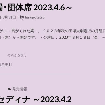
団体席 2023.4.6～
3年3月31日
|
by
harugotatsu
ーゲル －君がくれた翼－』 ２０２３年秋の宝塚大劇場での月組
木）から開始です。 ・公演日： 2023年８月１８日（金）
"宝
の続きを読む
塚
海乃美月
大
劇
場･
団
体
発売情報
席
2023.4.6
ィナ ～2023.4.2
～"