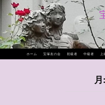
コ
ン
テ
ン
ツ
へ
ス
キ
ホーム
宝塚友の会
初級者
中級者
上
ッ
プ
月