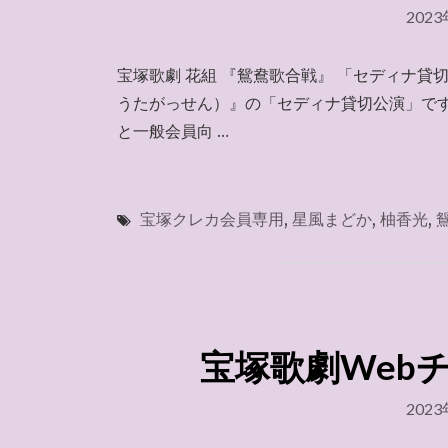
202
宝塚歌劇 花組 『鴛鴦歌合戦』 「セディナ
うたがっせん）』の「セディナ貸切公演」で
と一般会員向 …
宝塚クレカ会員専用
,
星風まどか
,
柚香光
,
宝塚歌劇Webチケ
202