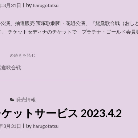
3年3月31日
|
by
harugotatsu
貸切公演」抽選販売 宝塚歌劇団・花組公演、『鴛鴦歌合戦（おし
す。 チケットセディナのチケットで プラチナ・ゴールド会員
"チ
の続きを読む
ケ
鴛鴦歌合戦
ッ
ト
セ
デ
ィ
発売情報
ナ
～
ットサービス 2023.4.2
2023.4.2"
3年3月31日
|
by
harugotatsu