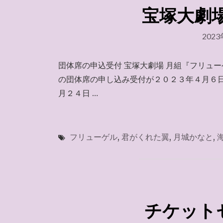
宝塚大劇場･
202
団体席の申込受付 宝塚大劇場 月組『フリュ
の団体席の申し込み受付が２０２３年４月６日（
月２４日 …
フリューゲル
,
君がくれた翼
,
月城かなと
,
チケットセデ