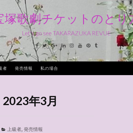
宝塚歌劇チケットのとり
Let's go see TAKARAZUKA REVUE
Facebook
Twitter
Google+
Linkedin
Instagram
Youtube
Pinterest
Tumblr
級者
発売情報
私の場合
:
2023年3月
上級者
,
発売情報