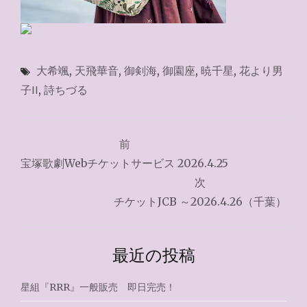
大希颯
,
天飛華音
,
御剣海
,
御園座
,
暁千星
,
花より男
子II
,
詩ちづる
投
前
稿
宝塚歌劇Webチケットサービス 2026.4.25
ナ
次
チケットJCB ～2026.4.26（千葉）
ビ
ゲ
最近の投稿
ー
シ
星組『RRR』一般販売 即日完売！