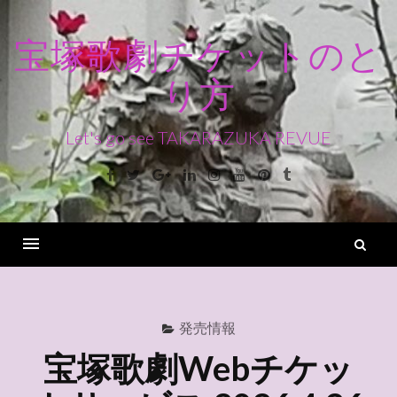
コ
ン
宝塚歌劇チケットのと
テ
り方
ン
ツ
へ
Let's go see TAKARAZUKA REVUE
ス
Facebook
Twitter
Google+
Linkedin
Instagram
Youtube
Pinterest
Tumblr
キ
ッ
プ
検
索
Menu
発売情報
宝塚歌劇Webチケッ