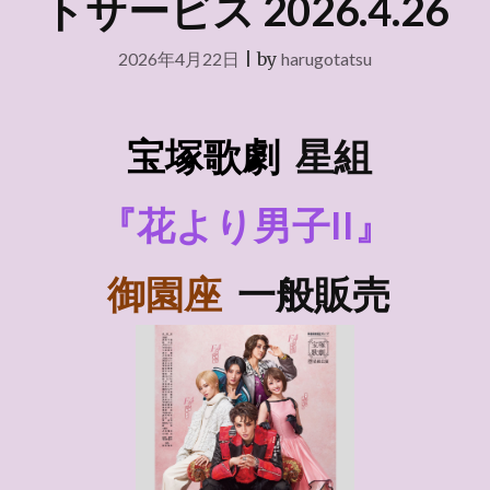
トサービス 2026.4.26
2026年4月22日
|
by
harugotatsu
宝塚歌劇
星組
『花より男子II』
御園座
一般販売