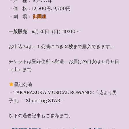
・席 種：Ｓ席､Ａ席
・価 格：12,500円､9,300円
・劇 場：
御園座
一般販売
4月26日（日）10:00～
お申込みは、１公演につき
２枚
まで購入できます。
チケットは登録住所へ郵送、お届けの目安は５月９日
（土）まで
星組公演
・TAKARAZUKA MUSICAL ROMANCE『花より男
子II』－Shooting STAR－
以下の過去記事もご参考まで、