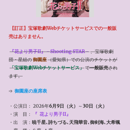
【訂正】宝塚歌劇Webチケットサービスでの一般販
売はありません。
『花より男子II』－Shooting STAR－
、宝塚歌劇
団・星組の
御園座
（愛知県）での公演のチケットが
「宝塚歌劇Webチケットサービス」
で
一般販売
され
ます。
➩
御園座の座席表
・公演日： 2026年
6月9日（火）
～
30日（火）
・演 目：
『
花より男子II』
・出 演：
暁千星､詩ちづる､天飛華音､御剣海､大希颯