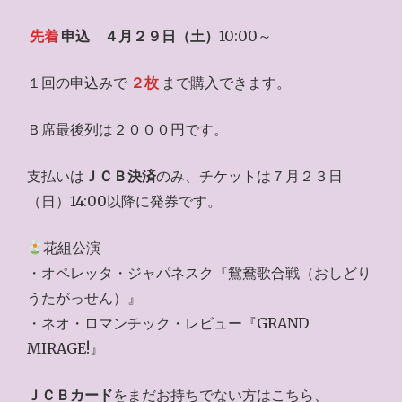
先着
申込
４月２９日（土）
10:00～
１回の申込みで
２枚
まで購入できます。
Ｂ席最後列は２０００円です。
支払いは
ＪＣＢ決済
のみ、チケットは７月２３日
（日）14:00以降に発券です。
花組公演
・オペレッタ・ジャパネスク『鴛鴦歌合戦（おしどり
うたがっせん）』
・ネオ・ロマンチック・レビュー『GRAND
MIRAGE!』
ＪＣＢカード
をまだお持ちでない方はこちら、