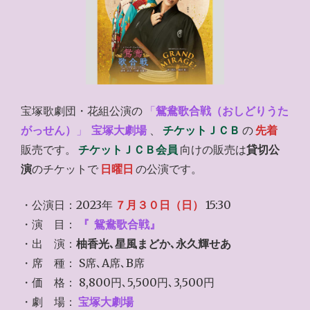
宝塚歌劇団・花組公演の
「
鴛鴦歌合戦（おしどりうた
がっせん）
」
宝塚大劇場
、
チケットＪＣＢ
の
先着
販売です。
チケットＪＣＢ会員
向けの販売は
貸切公
演
のチケットで
日曜日
の公演です。
・公演日：2023年
７月３０日（日）
15:30
・演 目：
『
鴛鴦歌合戦』
・出 演：
柚香光､星風まどか､永久輝せあ
・席 種： S席､A席､B席
・価 格： 8,800円､5,500円､3,500円
・劇 場：
宝塚大劇場