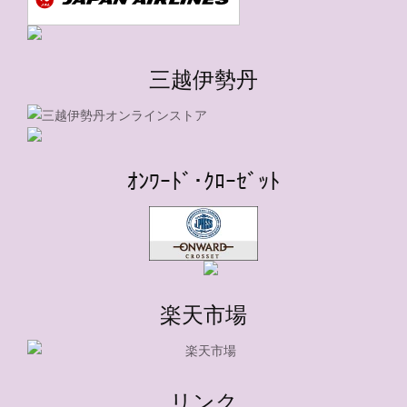
三越伊勢丹
ｵﾝﾜｰﾄﾞ･ｸﾛｰｾﾞｯﾄ
楽天市場
リンク