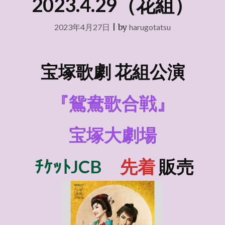
2023.4.29（花組）
2023年4月27日
|
by
harugotatsu
宝塚歌劇 花組
公演
『鴛鴦歌合戦』
宝塚大劇場
ﾁｹｯﾄJCB
先着
販売