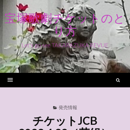
コ
ン
宝塚歌劇チケットのと
テ
り方
ン
ツ
へ
Let's go see TAKARAZUKA REVUE
ス
Facebook
Twitter
Google+
Linkedin
Instagram
Youtube
Pinterest
Tumblr
キ
ッ
プ
検
索
Menu
発売情報
チケットJCB