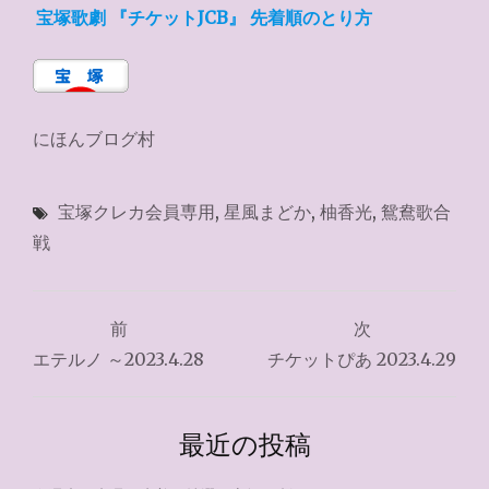
宝塚歌劇 『チケットJCB』 先着順のとり方
にほんブログ村
宝塚クレカ会員専用
,
星風まどか
,
柚香光
,
鴛鴦歌合
戦
投
前
次
稿
エテルノ ～2023.4.28
チケットぴあ 2023.4.29
ナ
ビ
最近の投稿
ゲ