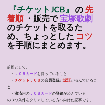
『チケットJCB』
の
先
着順
・販売で
宝塚歌劇
のチケットを取るた
め、ちょっとした
コツ
を手順にまとめます。
前提として、
・
ＪＣＢカード
を持っていること
・
チケットＪＣＢ
の
会員登録
と
認証
が済んでいるこ
と
・
決済
用の
ＪＣＢカード
の
登録
が済んでいる
の３つ条件をクリアしている方へ向けた記事です。