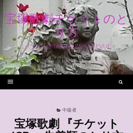
コ
ン
宝塚歌劇チケットのと
テ
り方
ン
ツ
へ
Let's go see TAKARAZUKA REVUE
ス
Facebook
Twitter
Google+
Linkedin
Instagram
Youtube
Pinterest
Tumblr
キ
ッ
プ
検
索
Menu
中級者
宝塚歌劇 『チケット