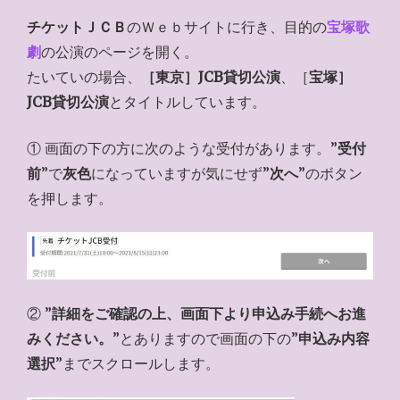
チケットＪＣＢ
のＷｅｂサイトに行き、目的の
宝塚歌
劇
の公演のページを開く。
たいていの場合、
［東京］JCB貸切公演
、［
宝塚］
JCB貸切公演
とタイトルしています。
① 画面の下の方に次のような受付があります。”
受付
前
”で
灰色
になっていますが気にせず”
次へ
”のボタン
を押します。
② ”
詳細をご確認の上、画面下より申込み手続へお進
みください。
”とありますので画面の下の”
申込み内容
選択
”までスクロールします。