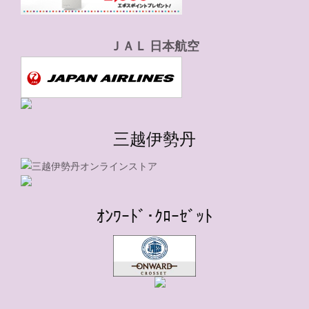
ＪＡＬ 日本航空
三越伊勢丹
ｵﾝﾜｰﾄﾞ･ｸﾛｰｾﾞｯﾄ