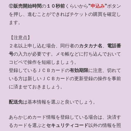
⑫
販売開始時間
の
１０秒前
くらいから”
申込み
”ボタン
を押し、進むことができればチケットの購買を確定し
ます。
【注意点】
２名以上申し込む場合、同行者の
カタカナ名
、
電話番
号
の入力が必要です。メモ帳などに打ち込んでおいて
コピペで操作を短縮しましょう。
登録しているＪＣＢカードの
有効期限
に注意、切れて
いる方は新しいＪＣＢカードの更新登録の操作を事前
に済ませておきましょう。
配送先
は基本情報を選ぶと良いでしょう。
あらかじめカード情報を登録している場合は、決済す
るカードを選ぶと
セキュリティコード
以外の情報を照