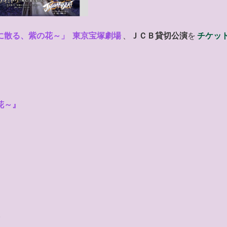
に散る、紫の花～」
東京宝塚劇場
、
ＪＣＢ貸切公演
を
チケッ
花～
』
。