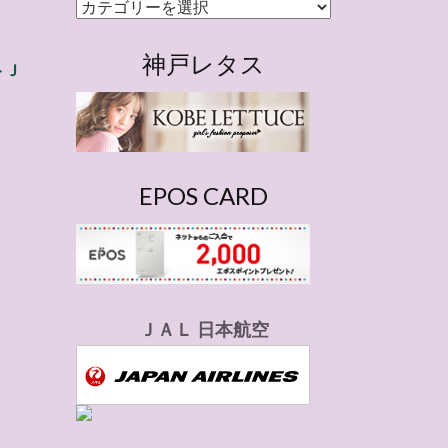
カ
テ
ゴ
神戸レタス
トＪ
リ
ー
EPOS CARD
ＪＡＬ 日本航空