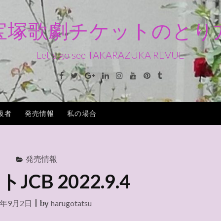
宝塚歌劇チケットのとり
Let's go see TAKARAZUKA REVUE
Facebook
Twitter
Google+
Linkedin
Instagram
Youtube
Pinterest
Tumblr
級者
発売情報
私の場合
発売情報
JCB 2022.9.4
2年9月2日
|
by
harugotatsu