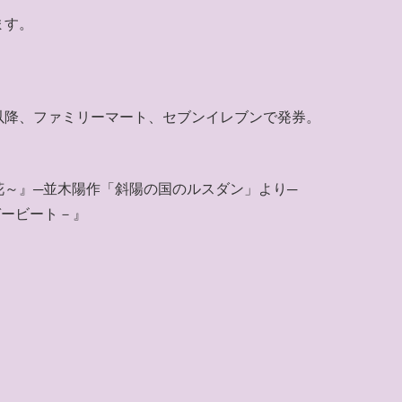
ます。
以降、ファミリーマート、セブンイレブンで発券。
～』─並木陽作「斜陽の国のルスダン」より─
ャガービート－』
、