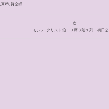
礼真琴
,
舞空瞳
次
モンテ･クリスト伯 Ｂ席３階１列（初日公