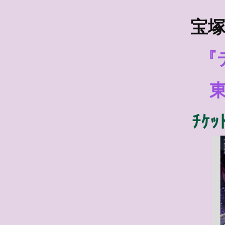
宝塚
『
ﾁｹｯ