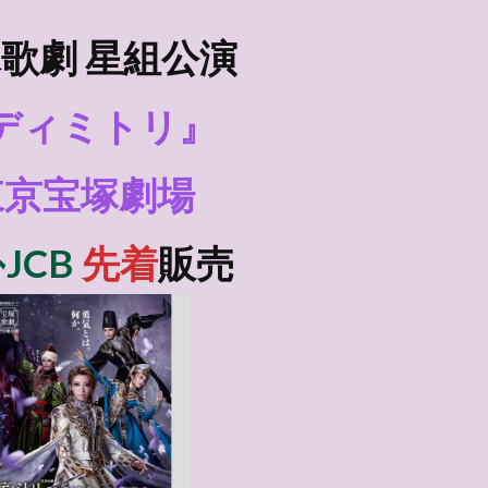
歌劇 星組
公演
ディミトリ』
東京宝塚劇場
ﾄJCB
先着
販売