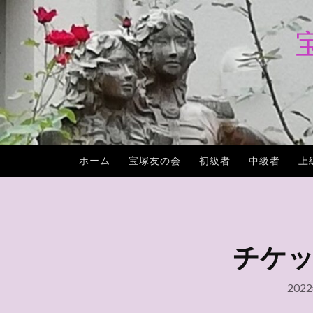
コ
ン
テ
ン
ツ
へ
ス
キ
ホーム
宝塚友の会
初級者
中級者
上
ッ
プ
チケット
202