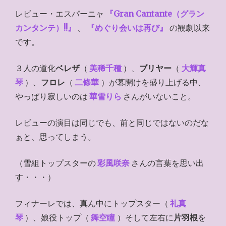
レビュー・エスパーニャ
『Gran Cantante（グラン
カンタンテ）!!』
、
『めぐり会いは再び』
の観劇以来
です。
３人の道化
ベレザ
（
美稀千種
）、
ブリヤー
（
大輝真
琴
）、
フロレ
（
二條華
）が幕開けを盛り上げる中、
やっぱり寂しいのは
華雪りら
さんがいないこと。
レビューの演目は同じでも、前と同じではないのだな
ぁと、思ってしまう。
（雪組トップスターの
彩風咲奈
さんの言葉を思い出
す・・・）
フィナーレでは、真ん中にトップスター（
礼真
琴
）、娘役トップ（
舞空瞳
）そして左右に
片羽根
を