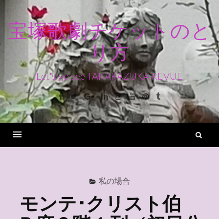
コ
ン
宝塚歌劇チケットのと
テ
り方
ン
ツ
へ
Let's go see TAKARAZUKA REVUE
ス
Facebook
Twitter
Google+
Linkedin
Instagram
Youtube
Pinterest
Tumblr
キ
ッ
プ
検
索
Menu
私の場合
モンテ･クリスト伯