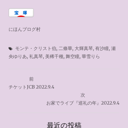
にほんブログ村
モンテ・クリスト伯
,
二條華
,
大輝真琴
,
有沙瞳
,
瀬
央ゆりあ
,
礼真琴
,
美稀千種
,
舞空瞳
,
華雪りら
投
前
稿
チケットJCB 2022.9.4
ナ
次
お家でライブ『巡礼の年』2022.9.4
ビ
ゲ
最近の投稿