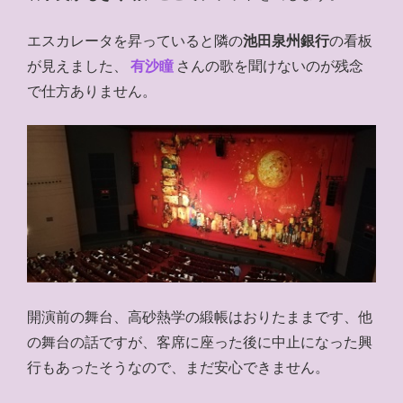
エスカレータを昇っていると隣の
池田泉州銀行
の看板
が見えました、
有沙瞳
さんの歌を聞けないのが残念
で仕方ありません。
開演前の舞台、高砂熱学の緞帳はおりたままです、他
の舞台の話ですが、客席に座った後に中止になった興
行もあったそうなので、まだ安心できません。