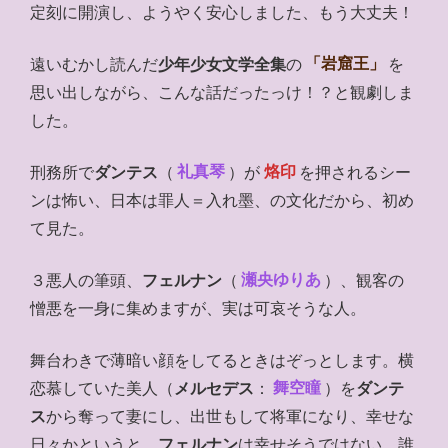
定刻に開演し、ようやく安心しました、もう大丈夫！
遠いむかし読んだ
少年少女文学全集
の
「岩窟王」
を
思い出しながら、こんな話だったっけ！？と観劇しま
した。
刑務所で
ダンテス
（
礼真琴
）が
烙印
を押されるシー
ンは怖い、日本は罪人＝入れ墨、の文化だから、初め
て見た。
３悪人の筆頭、
フェルナン
（
瀬央ゆりあ
）、観客の
憎悪を一身に集めますが、実は可哀そうな人。
舞台わきで薄暗い顔をしてるときはぞっとします。横
恋慕していた美人（
メルセデス
：
舞空瞳
）を
ダンテ
ス
から奪って妻にし、出世もして将軍になり、幸せな
日々かというと、
フェルナン
は幸せそうではない。誰