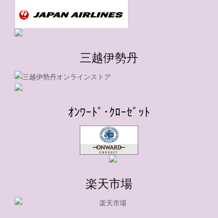
三越伊勢丹
ｵﾝﾜｰﾄﾞ･ｸﾛｰｾﾞｯﾄ
楽天市場