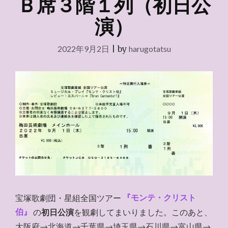
Ｂ席３階１列（初日公
演）
2022年9月2日
|
by
harugotatsu
宝塚歌劇団・星組全国ツアー
『モンテ・クリスト
伯』
の
初日公演
を観劇してまいりました。このあと、
大阪府→北海道→千葉県→埼玉県→石川県→富山県→