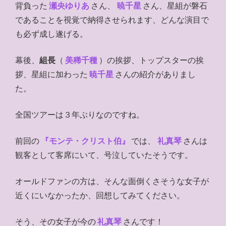
背負った
瀬央ゆりあ
さん、
暁千星
さん、星組が磐石
であることを視覚で納得させられます、どんな演目で
も必ず成し遂げる。
幕後、
組長
（
美稀千種
）の挨拶、トップスターの挨
拶、星組に加わった
暁千星
さんの紹介がありまし
た。
全国ツアーは３年ぶりなのですね。
前回の
『モンテ・クリスト伯』
では、
礼真琴
さんは
観客として客席にいて、号泣していたそうです。
オールドファンの方は、そんな面倒くさそうな女子が
近くにいなかったか、回想してみてください。
そう、その女子が今の
礼真琴
さんです！