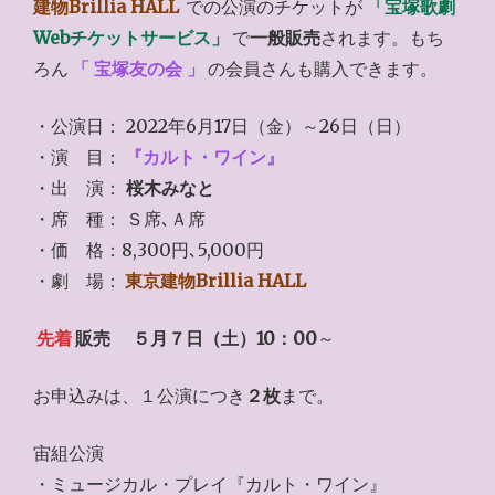
建物Brillia HALL
での公演のチケットが
「宝塚歌劇
Webチケットサービス」
で
一般販売
されます。もち
ろん
「 宝塚友の会 」
の会員さんも購入できます。
・公演日： 2022年6月17日（金）～26日（日）
・演 目：
『カルト・ワイン』
・出 演：
桜木みなと
・席 種： Ｓ席､Ａ席
・価 格：8,300円､5,000円
・劇 場：
東京建物Brillia HALL
先着
販売
５月７日（土）10：00
～
お申込みは、１公演につき
２枚
まで。
宙組公演
・ミュージカル・プレイ『カルト・ワイン』