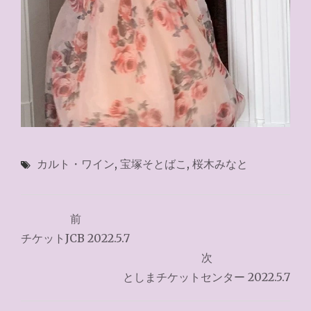
カルト・ワイン
,
宝塚そとばこ
,
桜木みなと
投
前
稿
チケットJCB 2022.5.7
ナ
次
としまチケットセンター 2022.5.7
ビ