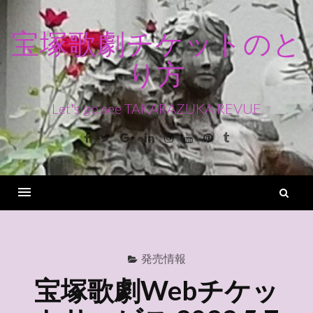
コ
ン
宝塚歌劇チケットのと
テ
り方
ン
ツ
へ
Let's go see TAKARAZUKA REVUE
ス
Facebook
Twitter
Google+
Linkedin
Instagram
Youtube
Pinterest
Tumblr
キ
ッ
プ
検
索
Menu
発売情報
宝塚歌劇Webチケッ