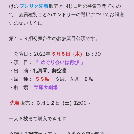
けの
プレリク先着
販売と同じ日程の募集期間ですの
で、会員種別ごとのエントリーの選択についてお間違
いのないように！
第１０８期初舞台生のお披露目公演です。
・公演日： 2022年
５月５日（木）
15：30
・演 目：
『
めぐり会いは再び
』
・出 演：
礼真琴、舞空瞳
・席 種：
ＳＳ席
、Ｓ席、Ａ席、Ｂ席
・劇 場：
宝塚大劇場
先着
販売：
３月１２日（土）
12:00～
一人
３枚
まで購入できます。