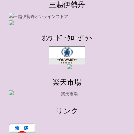
三越伊勢丹
ｵﾝﾜｰﾄﾞ･ｸﾛｰｾﾞｯﾄ
楽天市場
リンク