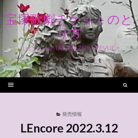
コ
ン
宝塚歌劇チケットのと
テ
り方
ン
ツ
へ
Let's go see TAKARAZUKA REVUE
ス
Facebook
Twitter
Google+
Linkedin
Instagram
Youtube
Pinterest
Tumblr
キ
ッ
プ
検
索
Menu
発売情報
LEncore 2022.3.12