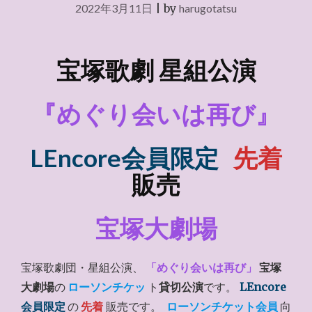
2022年3月11日
|
by
harugotatsu
宝塚歌劇 星組公演
『めぐり会いは再び』
LEncore会員限定
先着
販売
宝塚大劇場
宝塚歌劇団・星組公演、
「めぐり会いは再び」
宝塚
大劇場
の
ローソンチケッ
ト
貸切公演
です。
LEncore
会員限定
の
先着
販売です。
ローソンチケット会員
向