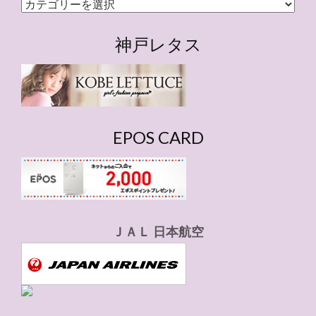
カ
テ
ゴ
神戸レタス
リ
ー
EPOS CARD
ＪＡＬ 日本航空