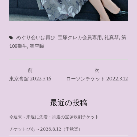
めぐり会いは再び
,
宝塚クレカ会員専用
,
礼真琴
,
第
108期生
,
舞空瞳
投
前
次
稿
東京會舘 2022.3.16
ローソンチケット 2022.3.12
ナ
ビ
最近の投稿
ゲ
今週末～来週に先着・抽選の宝塚歌劇チケット
ー
チケットぴあ ～2026.8.12（千秋楽）
シ