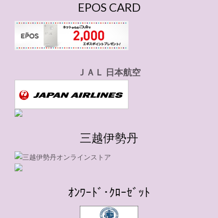
EPOS CARD
ＪＡＬ 日本航空
三越伊勢丹
ｵﾝﾜｰﾄﾞ･ｸﾛｰｾﾞｯﾄ