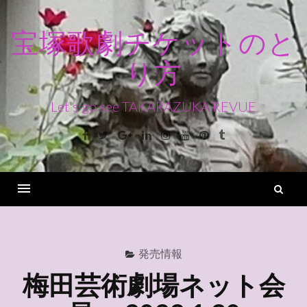
コ
ン
宝塚歌劇チケットのと
テ
り方
ン
ツ
へ
Let's go see TAKARAZUKA REVUE
ス
Facebook
Twitter
Google+
Linkedin
Instagram
Youtube
Pinterest
Tumblr
キ
ッ
プ
検
索
Menu
発売情報
梅田芸術劇場ネット会