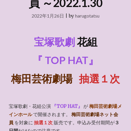
員 ～2022.1.30
2022年1月26日
|
by
harugotatsu
宝塚歌劇
花組
『 TOP HAT』
梅田芸術劇場
抽選１次
宝塚歌劇・花組公演
『TOP HAT』
が
梅田芸術劇場メ
インホール
で開催されます。
梅田芸術劇場ネット会
員
を対象に
抽選１次
販売です。申込み受付期間が
３
日間
だけなので注意です。