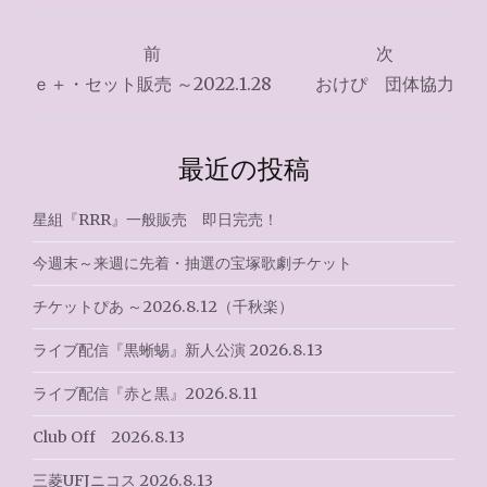
投
前
次
稿
ｅ＋・セット販売 ～2022.1.28
おけぴ 団体協力
ナ
ビ
最近の投稿
ゲ
星組『RRR』一般販売 即日完売！
ー
今週末～来週に先着・抽選の宝塚歌劇チケット
シ
チケットぴあ ～2026.8.12（千秋楽）
ョ
ライブ配信『黒蜥蜴』新人公演 2026.8.13
ン
ライブ配信『赤と黒』2026.8.11
Club Off 2026.8.13
三菱UFJニコス 2026.8.13