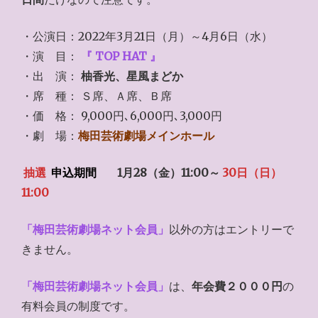
・公演日：2022年3月21日（月）～4月6日（水）
・演 目：
『 TOP HAT 』
・出 演：
柚香光、星風まどか
・席 種： Ｓ席、Ａ席、Ｂ席
・価 格： 9,000円､6,000円､3,000円
・劇 場：
梅田芸術劇場メインホール
抽選
申込期間
1月28（金）11:00～
30日（日）
11:00
「梅田芸術劇場ネット会員」
以外の方はエントリーで
きません。
「梅田芸術劇場ネット会員」
は、
年会費２０００円
の
有料会員の制度です。