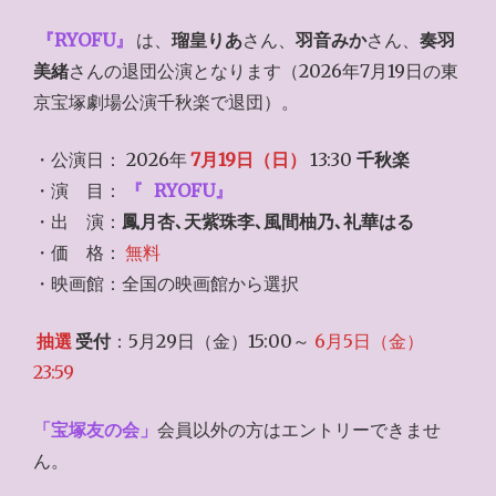
『RYOFU』
は、
瑠皇りあ
さん、
羽音みか
さん、
奏羽
美緒
さんの退団公演となります（2026年7月19日の東
京宝塚劇場公演千秋楽で退団）。
・公演日： 2026年
7月19日（日）
13:30
千秋楽
・演 目：
『
RYOFU』
・出 演：
鳳月杏､天紫珠李､風間柚乃､礼華はる
・価 格：
無料
・映画館：全国の映画館から選択
抽選
受付
：5月29日（金）15:00～
6月5日（金）
23:59
「
宝塚友の会
」
会員以外の方はエントリーできませ
ん。