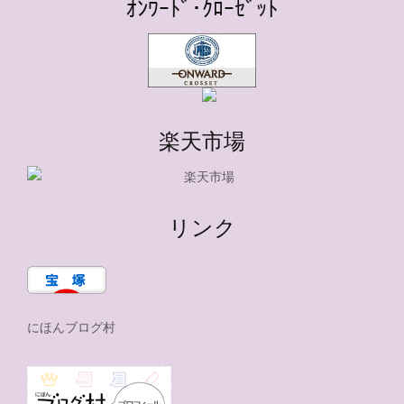
ｵﾝﾜｰﾄﾞ･ｸﾛｰｾﾞｯﾄ
楽天市場
リンク
にほんブログ村