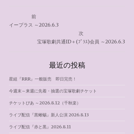
投
前
稿
イープラス ～2026.6.3
ナ
次
宝塚歌劇共通ID＋(ﾌﾟﾗｽ)会員 ～2026.6.3
ビ
ゲ
最近の投稿
ー
シ
星組『RRR』一般販売 即日完売！
ョ
今週末～来週に先着・抽選の宝塚歌劇チケット
ン
チケットぴあ ～2026.8.12（千秋楽）
ライブ配信『黒蜥蜴』新人公演 2026.8.13
ライブ配信『赤と黒』2026.8.11