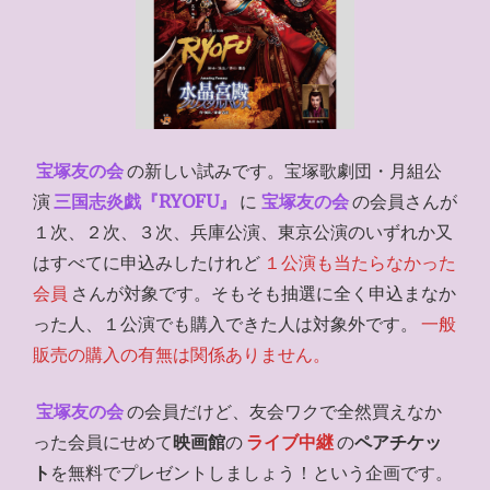
宝塚友の会
の新しい試みです。宝塚歌劇団・月組公
演
三国志炎戯『RYOFU』
に
宝塚友の会
の会員さんが
１次、２次、３次、兵庫公演、東京公演のいずれか又
はすべてに申込みしたけれど
１公演も当たらなかった
会員
さんが対象です。そもそも抽選に全く申込まなか
った人、１公演でも購入できた人は対象外です。
一般
販売の購入の有無は関係ありません。
宝塚友の会
の会員だけど、友会ワクで全然買えなか
った会員にせめて
映画館
の
ライブ中継
の
ペアチケッ
ト
を無料でプレゼントしましょう！という企画です。