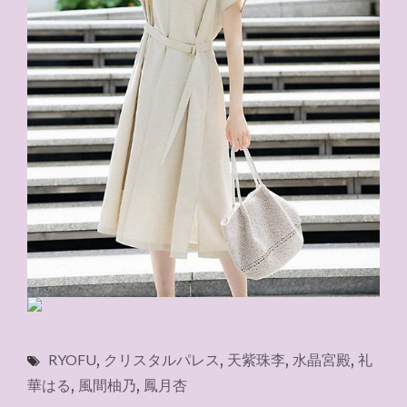
RYOFU
,
クリスタルパレス
,
天紫珠李
,
水晶宮殿
,
礼
華はる
,
風間柚乃
,
鳳月杏