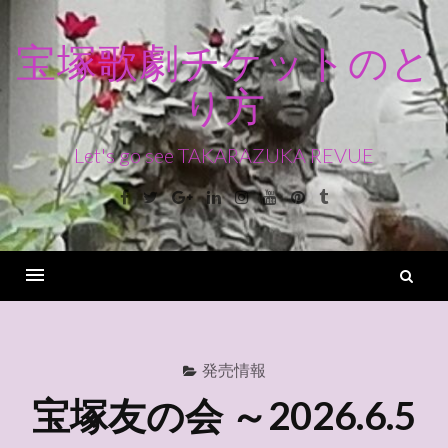
コ
ン
宝塚歌劇チケットのと
テ
り方
ン
ツ
へ
Let's go see TAKARAZUKA REVUE
ス
Facebook
Twitter
Google+
Linkedin
Instagram
Youtube
Pinterest
Tumblr
キ
ッ
プ
検
索
Menu
発売情報
宝塚友の会 ～2026.6.5