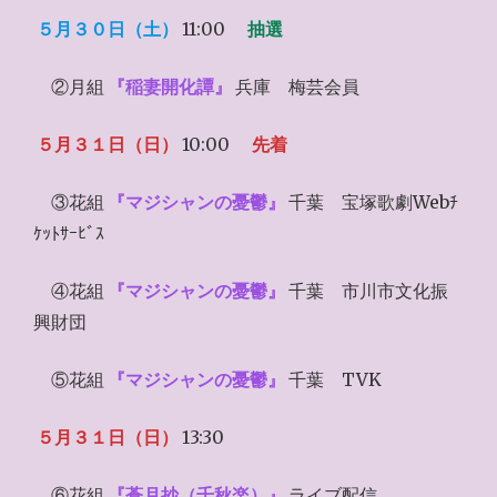
５月３０日（土）
11:00
抽選
②月組
『稲妻開化譚』
兵庫 梅芸会員
５月３１日（日）
10:00
先着
③花組
『マジシャンの憂鬱』
千葉 宝塚歌劇Webﾁ
ｹｯﾄｻｰﾋﾞｽ
④花組
『マジシャンの憂鬱』
千葉 市川市文化振
興財団
⑤花組
『マジシャンの憂鬱』
千葉 TVK
５月３１日（日）
13:30
⑥花組
『蒼月抄（千秋楽）』
ライブ配信