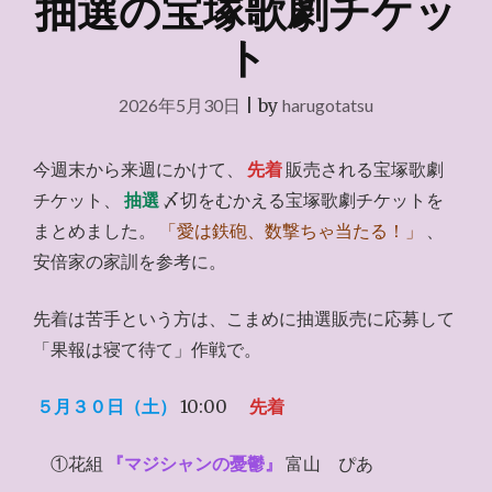
抽選の宝塚歌劇チケッ
ト
2026年5月30日
|
by
harugotatsu
今週末から来週にかけて、
先着
販売される宝塚歌劇
チケット、
抽選
〆切をむかえる宝塚歌劇チケットを
まとめました。
「愛は鉄砲、数撃ちゃ当たる！」
、
安倍家の家訓を参考に。
先着は苦手という方は、こまめに抽選販売に応募して
「果報は寝て待て」作戦で。
５月３０日（土）
10:00
先着
①花組
『マジシャンの憂鬱』
富山 ぴあ