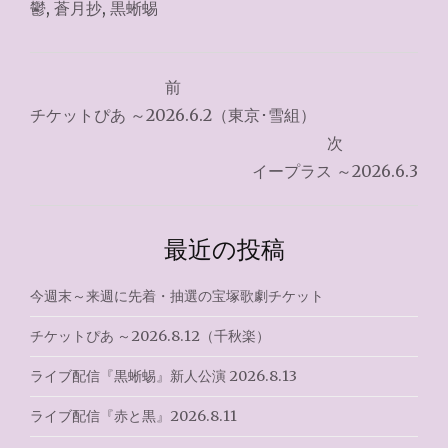
鬱
,
蒼月抄
,
黒蜥蜴
投
前
稿
チケットぴあ ～2026.6.2（東京･雪組）
ナ
次
イープラス ～2026.6.3
ビ
ゲ
最近の投稿
ー
シ
今週末～来週に先着・抽選の宝塚歌劇チケット
ョ
チケットぴあ ～2026.8.12（千秋楽）
ン
ライブ配信『黒蜥蜴』新人公演 2026.8.13
ライブ配信『赤と黒』2026.8.11