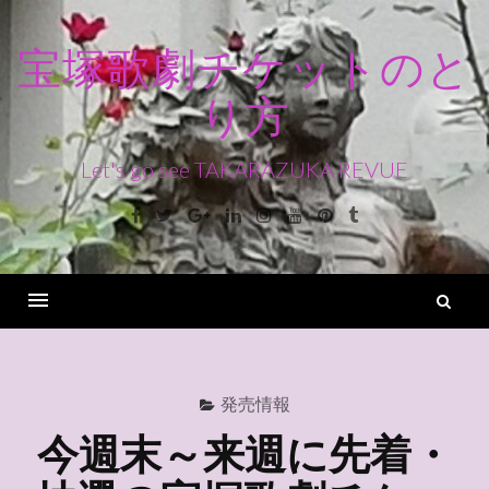
コ
ン
宝塚歌劇チケットのと
テ
り方
ン
ツ
へ
Let's go see TAKARAZUKA REVUE
ス
Facebook
Twitter
Google+
Linkedin
Instagram
Youtube
Pinterest
Tumblr
キ
ッ
プ
検
索
Menu
発売情報
今週末～来週に先着・