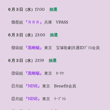
６月３日（水）
17:00
抽選
⑱星組
『ＲＲＲ』
兵庫 VPASS
６月３日（水）
23:00
抽選
⑲宙組
『黒蜥蜴』
東京 宝塚歌劇共通IDﾌﾟﾗｽ会員
６月３日（水）
23:59
抽選
⑳宙組
『黒蜥蜴』
東京 ﾛｰﾁｹ
㉑月組
『NINE』
東京 Benefit会員
㉒月組
『NINE』
東京 ｲｰﾌﾟﾗｽ