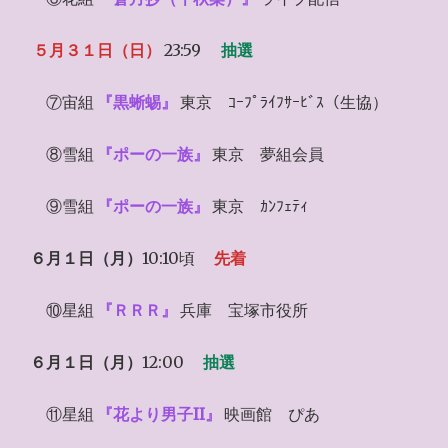
５月３１日（日）
23:59
抽選
⑦宙組
『黒蜥蜴』
東京 ｺｰﾌﾟﾗｲﾌｻｰﾋﾞｽ（生協）
⑧雪組
『ポーの一族』
東京 夢組会員
⑨雪組
『ポーの一族』
東京 ｶﾝﾌｪﾃｨ
６月１日（月）
10:10頃
先着
⑩星組
『ＲＲＲ』
兵庫 宝塚市役所
６月１日（月）
12:00
抽選
⑪星組
『花より男子II』
映画館 ぴあ