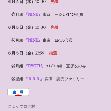
６月４日（木）
10:00
先着
㉓月組
『
NINE
』
東京 三菱UFJﾆｺｽ会員
６月５日（金）
10:00
先着
㉔月組
『
NINE
』
東京 EPOS会員
６月５日（金）
23:59
抽選
㉕月組
『
RYOFU
』
ﾗｲﾌﾞ中継 宝塚友の会
㉖星組
『
ＲＲＲ
』
兵庫 読売ファミリー
にほんブログ村