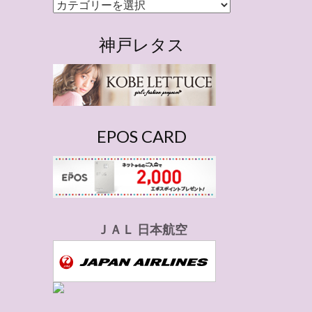
カ
テ
ゴ
神戸レタス
リ
ー
EPOS CARD
ＪＡＬ 日本航空