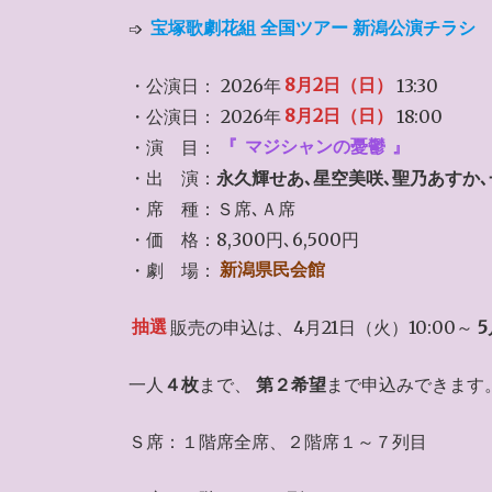
➩
宝塚歌劇花組 全国ツアー 新潟公演チラシ
・公演日： 2026年
8月2日（日）
13:30
・公演日： 2026年
8月2日（日）
18:00
・演 目：
『
マジシャンの憂鬱
』
・出 演：
永久輝せあ､星空美咲､聖乃あすか
・席 種：Ｓ席､Ａ席
・価 格：8,300円､6,500円
・劇 場：
新潟県民会館
抽選
販売の申込は、4月21日（火）10:00～
一人
４枚
まで、
第２希望
まで申込みできます
Ｓ席：１階席全席、２階席１～７列目