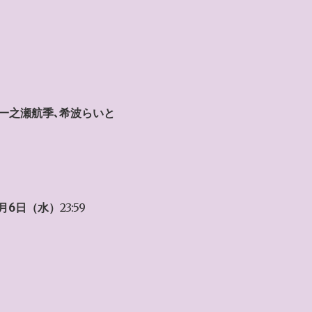
､一之瀬航季､希波らいと
5月6日（水）
23:59
。