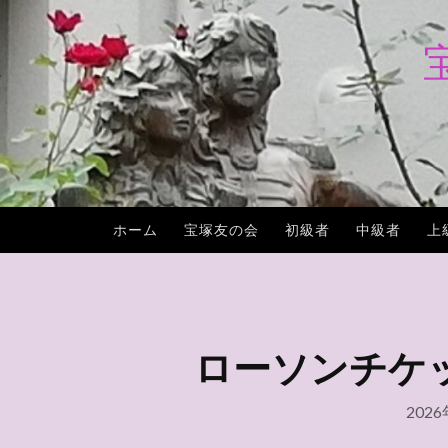
コ
ン
テ
ン
ツ
へ
ス
キ
ホーム
宝塚友の会
初級者
中級者
上
ッ
プ
ローソンチケット
202