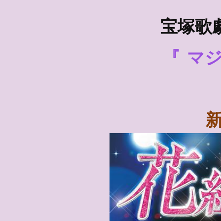
宝塚歌
『
マ