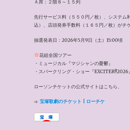
Ａ席：２階８～１５列
先行サービス料（５５０円／枚）、システム
込）、店頭発券手数料（１６５円／枚）がチ
抽選発表日：2026年5月9日（土）15:00頃
花組全国ツアー
・ミュージカル『マジシャンの憂鬱』
・スパークリング・ショー『EXCITER!!2026
ローソンチケットの公式サイトはこちら、
➩
宝塚歌劇のチケット | ローチケ