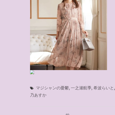
マジシャンの憂鬱
,
一之瀬航季
,
希波らいと
乃あすか
投