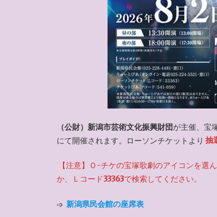
（公財）新潟市芸術文化振興財団
が主催、宝
にて開催されます。ローソンチケットより
抽
【注意】Ｏ-チケの宝塚歌劇のアイコンを選ん
か、Ｌコード
33363
で検索してください。
➩
新潟県民会館の座席表