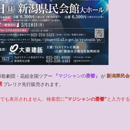
塚歌劇団・花組全国ツアー
『マジシャンの憂鬱』
が
新潟県民会
選
プレリク先行販売されます。
でも表示されません、検索窓に”
マジシャンの憂鬱
”と入力す