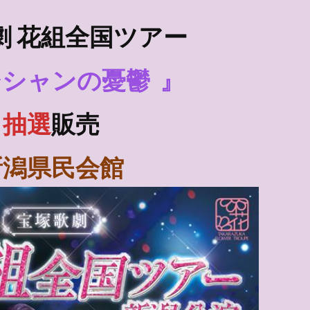
劇 花組全国ツアー
ジシャンの憂鬱
』
抽選
販売
新潟県民会館