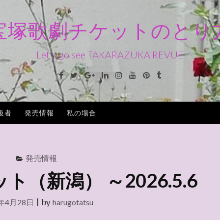
宝塚歌劇チケットのとり
Let's go see TAKARAZUKA REVUE
Facebook
Twitter
Google+
Linkedin
Instagram
Youtube
Pinterest
Tumblr
級者
発売情報
私の場合
発売情報
（新潟） ～2026.5.6
6年4月28日
|
by
harugotatsu