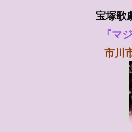
宝塚歌
『マ
市川