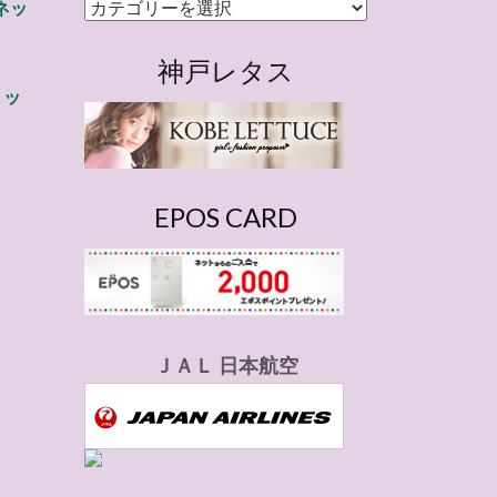
カ
ネッ
テ
ゴ
神戸レタス
リ
ョッ
ー
EPOS CARD
ＪＡＬ 日本航空