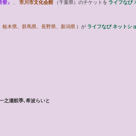
憂鬱』
、
市川市文化会館
（千葉県）のチケットを
ライフなび 
、栃木県、群馬県、長野県、新潟県
）が
ライフなび ネットシ
､一之瀬航季､希波らいと