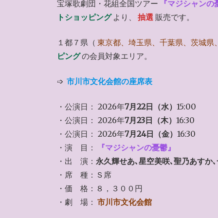
宝塚歌劇団・花組全国ツアー
『マジシャンの
トショッピング
より、
抽選
販売です。
１都７県（
東京都、埼玉県、千葉県、茨城県
ピング
の会員対象エリア。
➩
市川市文化会館の座席表
・公演日： 2026年
7月22日（水）
15:00
・公演日： 2026年
7月23日（木）
16:30
・公演日： 2026年
7月24日（金）
16:30
・演 目：
『マジシャンの憂鬱』
・出 演：
永久輝せあ､星空美咲､聖乃あすか
・席 種：Ｓ席
・価 格：８，３００円
・劇 場：
市川市文化会館