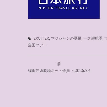
EXCITER
,
マジシャンの憂鬱
,
一之瀬航季
,
全国ツアー
投
前
稿
梅田芸術劇場ネット会員 ～2026.5.3
ナ
ビ
ゲ
ー