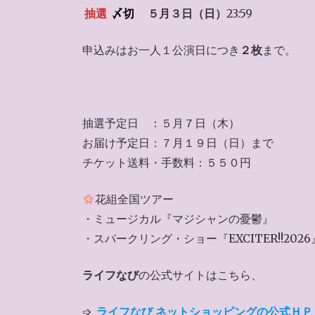
抽選
〆切
５月３日（日）
23:59
申込みはお一人１公演日につき
２枚
まで。
抽選予定日 ：５月７日（木）
お届け予定日：７月１９日（日）まで
チケット送料・手数料：５５０円
花組全国ツアー
・ミュージカル『マジシャンの憂鬱』
・スパークリング・ショー『EXCITER!!2026
ライフなび
の公式サイトはこちら、
➩
ライフなび ネットショッピングの公式ＨＰ