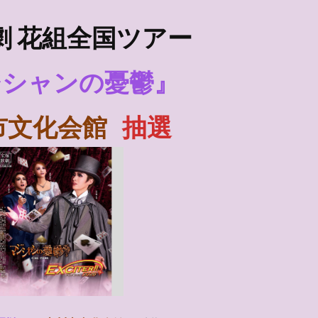
劇 花組全国ツアー
ジシャンの憂鬱』
市文化会館
抽選