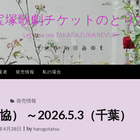
宝塚歌劇チケットのとり
Let's go see TAKARAZUKA REVUE
Facebook
Twitter
Google+
Linkedin
Instagram
Youtube
Pinterest
Tumblr
級者
発売情報
私の場合
発売情報
 ～2026.5.3（千葉）
6年4月28日
|
by
harugotatsu