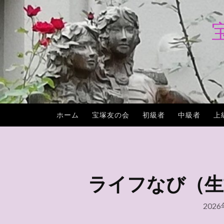
コ
ン
テ
ン
ツ
へ
ス
キ
ホーム
宝塚友の会
初級者
中級者
上
ッ
プ
ライフなび（生協）
202