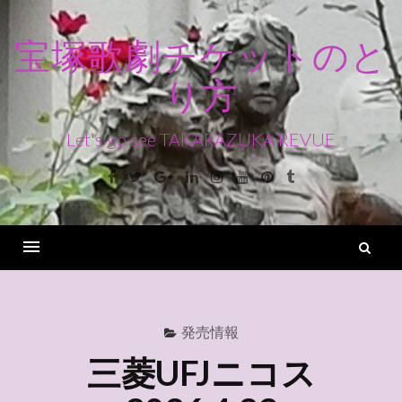
コ
ン
宝塚歌劇チケットのと
テ
り方
ン
ツ
へ
Let's go see TAKARAZUKA REVUE
ス
Facebook
Twitter
Google+
Linkedin
Instagram
Youtube
Pinterest
Tumblr
キ
ッ
プ
検
索
Menu
発売情報
三菱UFJニコス