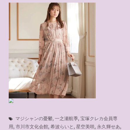
マジシャンの憂鬱
,
一之瀬航季
,
宝塚クレカ会員専
用
,
市川市文化会館
,
希波らいと
,
星空美咲
,
永久輝せあ
,