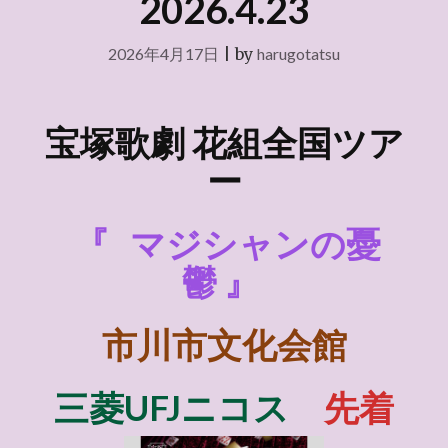
2026.4.23
2026年4月17日
|
by
harugotatsu
宝塚歌劇 花組全国ツア
ー
『
マジシャンの憂
鬱
』
市川市文化会館
三菱UFJニコス
先着