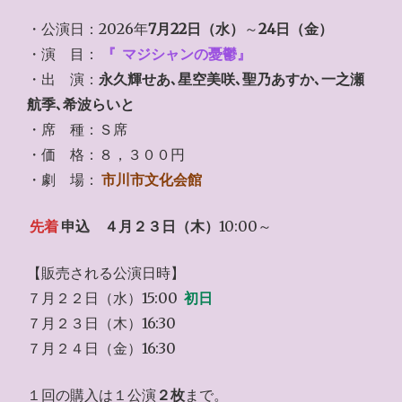
・公演日：2026年
7月22日（水）
～
24日（金）
・演 目：
『
マジシャンの憂鬱』
・出 演：
永久輝せあ､星空美咲､聖乃あすか､一之瀬
航季､希波らいと
・席 種：Ｓ席
・価 格：８，３００円
・劇 場：
市川市文化会館
先着
申込
４月２３日（木）
10:00～
【販売される公演日時】
７月２２日（水）15:00
初日
７月２３日（木）16:30
７月２４日（金）16:30
１回の購入は１公演
２枚
まで。