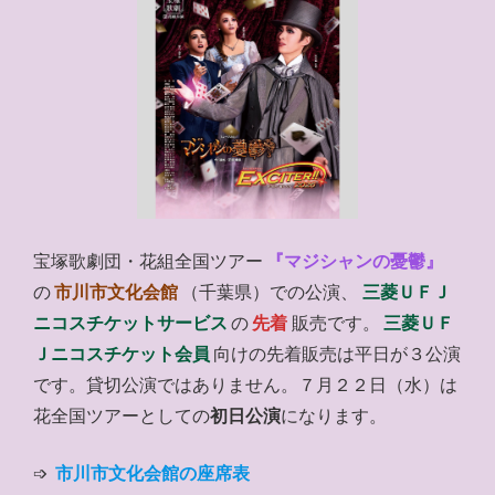
宝塚歌劇団・花組全国ツアー
『マジシャンの憂鬱』
の
市川市文化会館
（千葉県）での公演、
三菱ＵＦＪ
ニコスチケットサービス
の
先着
販売です。
三菱ＵＦ
Ｊニコスチケット会員
向けの先着販売は平日が３公演
です。貸切公演ではありません。７月２２日（水）は
花全国ツアーとしての
初日公演
になります。
➩
市川市文化会館の座席表