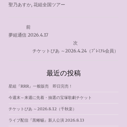
聖乃あすか
,
花組全国ツアー
投
前
稿
夢組通信 2026.4.17
ナ
次
チケットぴあ ～2026.4.24（ﾌﾟﾚﾐｱﾑ会員）
ビ
ゲ
最近の投稿
ー
シ
星組『RRR』一般販売 即日完売！
ョ
今週末～来週に先着・抽選の宝塚歌劇チケット
ン
チケットぴあ ～2026.8.12（千秋楽）
ライブ配信『黒蜥蜴』新人公演 2026.8.13