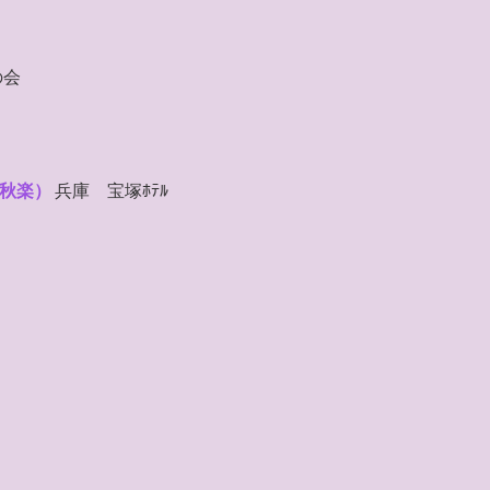
の会
千秋楽）
兵庫 宝塚ﾎﾃﾙ