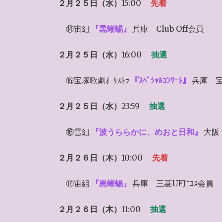
２月２５日（水）
15:00
先着
⑭宙組
『黒蜥蜴』
兵庫
Club Off会員
２月２５日（水）
16:00
抽選
⑮宝塚歌劇ｵｰｹｽﾄﾗ
『ｽﾍﾟｼｬﾙｺﾝｻｰﾄ』
兵庫 宝
２月２５日（水）
23:59
抽選
⑯雪組
『波うららかに、めおと日和』
大阪 
２月２６日（木）
10:00
先着
⑰宙組
『黒蜥蜴』
兵庫 三菱UFJﾆｺｽ会員
２月２６日（木）
11:00
抽選