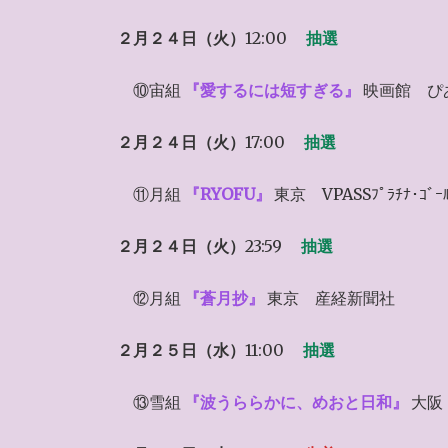
２月２４日（火）
12:00
抽選
⑩宙組
『愛するには短すぎる』
映画館 ぴ
２月２４日（火）
17:00
抽選
⑪月組
『RYOFU』
東京 VPASSﾌﾟﾗﾁﾅ･ｺﾞ
２月２４日（火）
23:59
抽選
⑫月組
『蒼月抄』
東京 産経新聞社
２月２５日（水）
11:00
抽選
⑬雪組
『波うららかに、めおと日和』
大阪