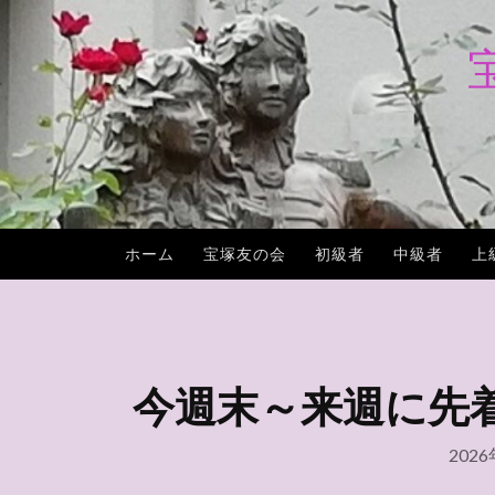
コ
ン
テ
ン
ツ
へ
ス
キ
ホーム
宝塚友の会
初級者
中級者
上
ッ
プ
今週末～来週に先
202