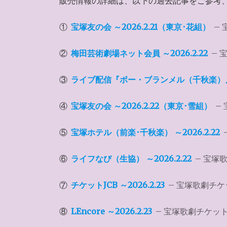
販売情報の詳細は、以下の過去記事をご参考
①
宝塚友の会 ～2026.2.21（東京･花組）
–
②
梅田芸術劇場ネット会員 ～2026.2.22
– 
③
ライブ配信『ボー・ブランメル（千秋楽）
④
宝塚友の会 ～2026.2.22（東京･雪組）
–
⑤
宝塚ホテル（前楽･千秋楽） ～2026.2.22
⑥
ライフなび（生協） ～2026.2.22
– 宝塚
⑦
チケットJCB ～2026.2.23
– 宝塚歌劇チ
⑧
LEncore ～2026.2.23
– 宝塚歌劇チケッ