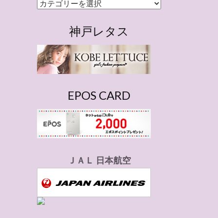
カ
テ
ゴ
神戸レタス
リ
ー
EPOS CARD
ＪＡＬ 日本航空