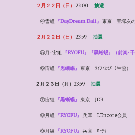
２月２２日（日）
23:00
抽選
④雪組
『DayDream Dali』
東京 宝塚友
２月２２日（日）
23:59
抽選
⑤月･宙組
『RYOFU』『黒蜥蜴』（前楽･
⑥宙組
『黒蜥蜴』
東京 ﾗｲﾌなび（生協）
２月２３日（月）
23:59
抽選
⑦宙組
『黒蜥蜴』
東京 JCB
⑧月組
『RYOFU』
兵庫 LEncore会員
⑨月組
『RYOFU』
兵庫 ﾛｰﾁｹ