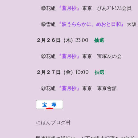
⑱花組
『蒼月抄』
東京 ぴあﾌﾟﾚﾐｱﾑ会員
⑲雪組
『波うららかに、めおと日和』
大阪
２月２６日（木）
23:00
抽選
⑳花組
『蒼月抄』
東京 宝塚友の会
２月２７日（金）
10:00
抽選
㉑花組
『蒼月抄』
東京 東京會舘
にほんブログ村