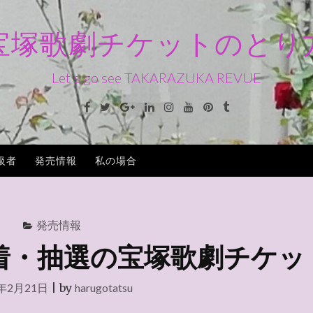
宝塚歌劇チケットのとり
Let's go see TAKARAZUKA REVUE
Facebook
Twitter
Google+
Linkedin
Instagram
Youtube
Pinterest
Tumblr
級者
発売情報
私の場合
発売情報
着・抽選の宝塚歌劇チケッ
6年2月21日
|
by
harugotatsu