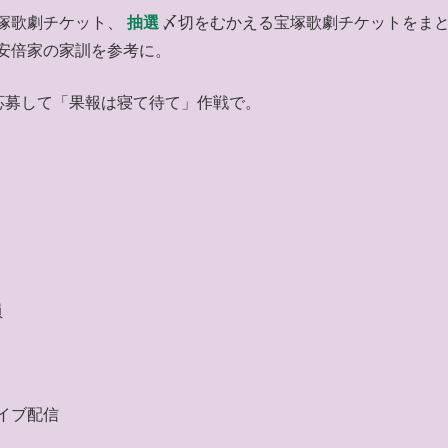
塚歌劇チケット、
抽選
〆切をむかえる宝塚歌劇チケットをま
安倍家の家訓を参考に。
応募して「果報は寝て待て」作戦で。
員
イブ配信