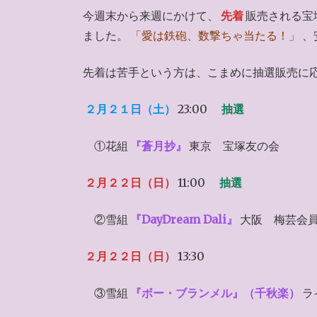
今週末から来週にかけて、
先着
販売される宝
ました。
「愛は鉄砲、数撃ちゃ当たる！」
、
先着は苦手という方は、こまめに抽選販売に
２月２１日（土）
23:00
抽選
①花組
『蒼月抄』
東京 宝塚友の会
２月２２日（日）
11:00
抽選
②雪組
『DayDream Dali』
大阪 梅芸会
２月２２日（日）
13:30
③雪組
『ボー・ブランメル』（千秋楽）
ラ