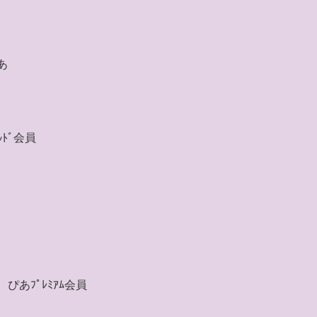
あ
ｰﾙﾄﾞ会員
 ぴあﾌﾟﾚﾐｱﾑ会員