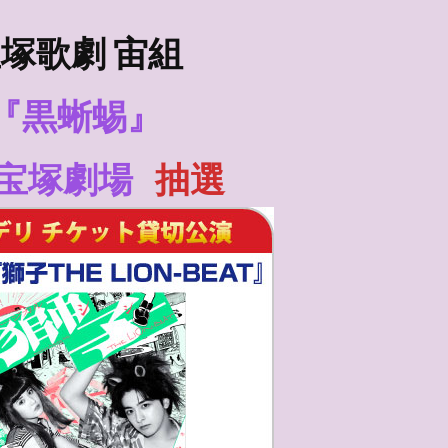
塚歌劇 宙組
『黒蜥蜴』
宝塚劇場
抽選