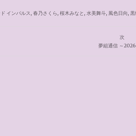
ド インパルス
,
春乃さくら
,
桜木みなと
,
水美舞斗
,
風色日向
,
黒
次
夢組通信 ～2026.2