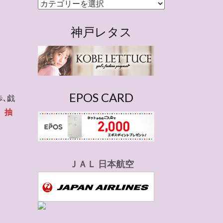
カ
テ
ゴ
神戸レタス
リ
ー
EPOS CARD
､戯
、
抽
ＪＡＬ 日本航空