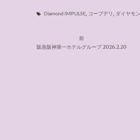
Diamond IMPULSE
,
コープデリ
,
ダイヤモン
投
前
稿
阪急阪神第一ホテルグループ 2026.2.20
ナ
ビ
ゲ
ー
シ
ョ
ン