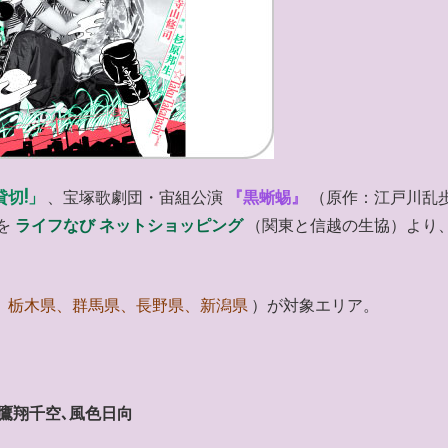
切!」
、宝塚歌劇団・宙組公演
『黒蜥蜴』
（原作：江戸川乱歩
を
ライフなび ネットショッピング
（関東と信越の生協）より
、栃木県、群馬県、長野県、新潟県
）が対象エリア。
､鷹翔千空､風色日向