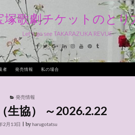
宝塚歌劇チケットのとり
Let's go see TAKARAZUKA REVUE
Facebook
Twitter
Google+
Linkedin
Instagram
Youtube
Pinterest
Tumblr
級者
発売情報
私の場合
発売情報
協） ～2026.2.22
6年2月13日
|
by
harugotatsu