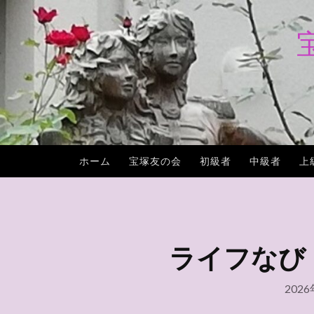
コ
ン
テ
ン
ツ
へ
ス
キ
ホーム
宝塚友の会
初級者
中級者
上
ッ
プ
ライフなび（生
202