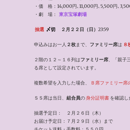
・価 格：14,000円､11,000円､5,500円､3,5
・劇 場：
東京宝塚劇場
抽選
〆切
２月２２日（日）
23:59
申込みはお一人
２枚
まで、
ファミリー席
は
８
２階の１２～１６列は
ファミリー席
、「親子
る席として設定されています。
複数希望を入力した場合、
Ｂ席ファミリー席
ＳＳ席は当日、
組合員
の
身分証明書
を確認し
抽選予定日： ２月２６日（木）
お届け予定日：７月２９日（水）まで
チケット送料・手数料：５５０円