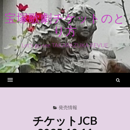
コ
ン
宝塚歌劇チケットのと
テ
り方
ン
ツ
へ
Let's go see TAKARAZUKA REVUE
ス
Facebook
Twitter
Google+
Linkedin
Instagram
Youtube
Pinterest
Tumblr
キ
ッ
プ
検
索
Menu
発売情報
チケットJCB