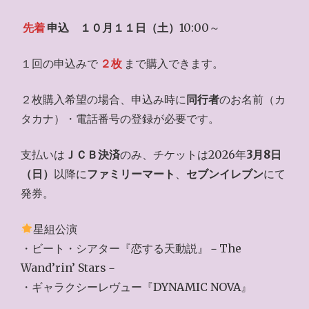
先着
申込
１０月１１日（土）
10:00～
１回の申込みで
２枚
まで購入できます。
２枚購入希望の場合、申込み時に
同行者
のお名前（カ
タカナ）・電話番号の登録が必要です。
支払いは
ＪＣＢ決済
のみ、チケットは2026年
3月8日
（日）
以降に
ファミリーマート
、
セブンイレブン
にて
発券。
星組公演
・ビート・シアター『恋する天動説』－The
Wand’rin’ Stars－
・ギャラクシーレヴュー『DYNAMIC NOVA』