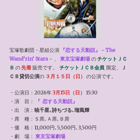
宝塚歌劇団・星組公演
『恋する天動説』－The
Wand’rin’ Stars－
、
東京宝塚劇場
の
チケットＪＣ
Ｂ
の
先着
販売です。
チケットＪＣＢ会員
限定、
Ｊ
ＣＢ貸切公演
の
３月１５日（日）
の公演です。
・公演日：2026年
3月15日（日）
15:30
・演 目：
『
恋する天動説』
・出 演：
暁千星､詩ちづる､瑠風輝
・席 種：Ｓ席､Ａ席､Ｂ席
・価 格：11,000円､5,500円､3,500円
・劇 場：
東京宝塚劇場