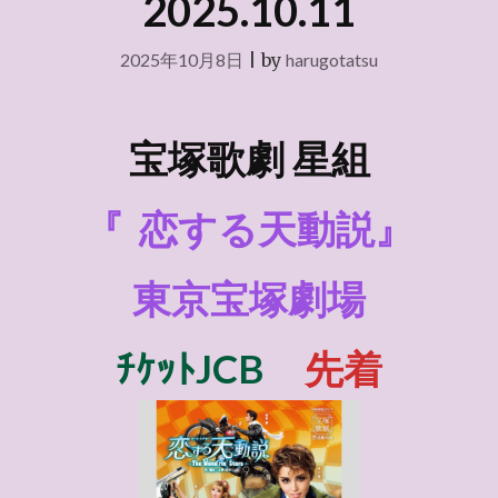
2025.10.11
2025年10月8日
|
by
harugotatsu
宝塚歌劇 星組
『
恋する天動説』
東京宝塚劇場
ﾁｹｯﾄJCB
先着