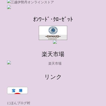
ｵﾝﾜｰﾄﾞ･ｸﾛｰｾﾞｯﾄ
楽天市場
リンク
にほんブログ村