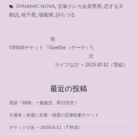
DYNAMIC NOVA
,
宝塚クレカ会員専用
,
恋する天
動説
,
暁千星
,
瑠風輝
,
詩ちづる
投
前
稿
VPASSチケット『Goethe（ゲーテ）!』
ナ
次
ライフなび ～2025.10.12（雪組）
ビ
ゲ
最近の投稿
ー
シ
星組『RRR』一般販売 即日完売！
ョ
今週末～来週に先着・抽選の宝塚歌劇チケット
ン
チケットぴあ ～2026.8.12（千秋楽）