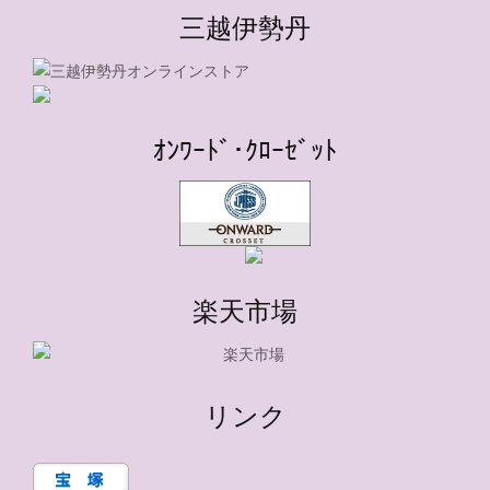
三越伊勢丹
ｵﾝﾜｰﾄﾞ･ｸﾛｰｾﾞｯﾄ
楽天市場
リンク