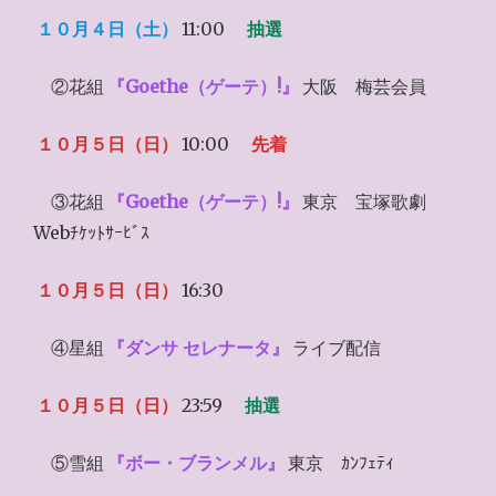
１０月４日（土）
11:00
抽選
②花組
『Goethe（ゲーテ）!』
大阪 梅芸会員
１０月５日（日）
10:00
先着
③花組
『Goethe（ゲーテ）!』
東京 宝塚歌劇
Webﾁｹｯﾄｻｰﾋﾞｽ
１０月５日（日）
16:30
④星組
『ダンサ セレナータ』
ライブ配信
１０月５日（日）
23:59
抽選
⑤雪組
『ボー・ブランメル』
東京 ｶﾝﾌｪﾃｨ