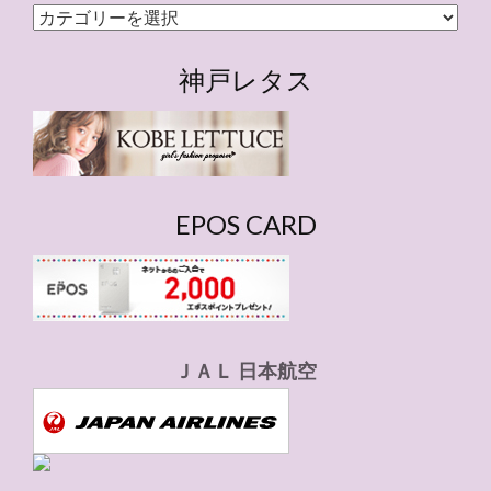
カ
テ
ゴ
神戸レタス
リ
ー
EPOS CARD
ＪＡＬ 日本航空