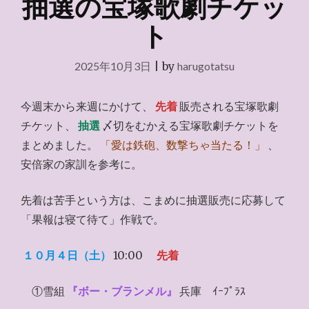
抽選の宝塚歌劇チケッ
ト
2025年10月3日
|
by
harugotatsu
今週末から来週にかけて、
先着
販売される宝塚歌劇
チケット、
抽選
〆切をむかえる宝塚歌劇チケットを
まとめました。
「愛は鉄砲、数撃ちゃ当たる！」
、
安倍家の家訓を参考に。
先着は苦手という方は、こまめに抽選販売に応募して
「果報は寝て待て」作戦で。
１０月４日（土）
10:00
先着
①雪組
『ボー・ブランメル』
兵庫 ｲｰﾌﾟﾗｽ