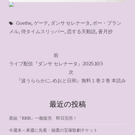
Goethe
,
ゲーテ
,
ダンサ セレナータ
,
ボー・ブラン
メル
,
侍タイムスリッパー
,
恋する天動説
,
蒼月抄
投
前
稿
ライブ配信『ダンサ セレナータ』2025.10.5
ナ
次
『波うららかに､めおと日和』無料１巻２巻 本読み
ビ
ゲ
最近の投稿
ー
シ
星組『RRR』一般販売 即日完売！
ョ
今週末～来週に先着・抽選の宝塚歌劇チケット