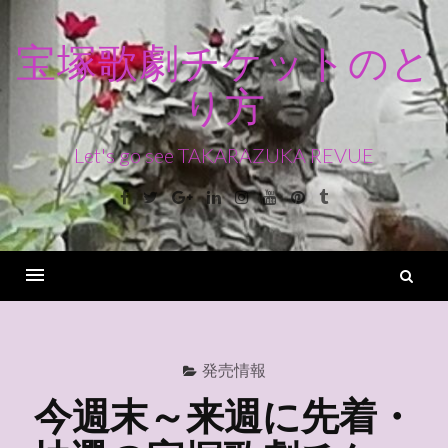
コ
ン
宝塚歌劇チケットのと
テ
り方
ン
ツ
へ
Let's go see TAKARAZUKA REVUE
ス
Facebook
Twitter
Google+
Linkedin
Instagram
Youtube
Pinterest
Tumblr
キ
ッ
プ
検
索
Menu
発売情報
今週末～来週に先着・