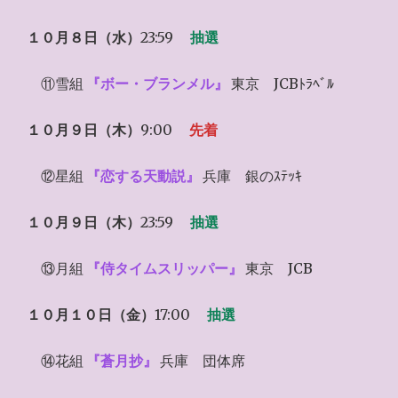
１０月８日（水）
23:59
抽選
⑪雪組
『ボー・ブランメル』
東京 JCBﾄﾗﾍﾞﾙ
１０月９日（木）
9:00
先着
⑫星組
『恋する天動説』
兵庫 銀のｽﾃｯｷ
１０月９日（木）
23:59
抽選
⑬月組
『侍タイムスリッパー』
東京 JCB
１０月１０日（金）
17:00
抽選
⑭花組
『蒼月抄』
兵庫 団体席