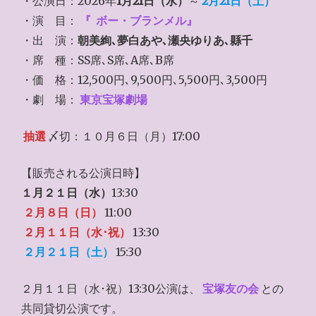
・公演日：2026年
1月21日（水）
～
2月21日（土）
・演 目：
『
ボー・ブランメル』
・出 演：
朝美絢､夢白あや､瀬央ゆりあ､縣千
・席 種：SS席､S席､A席､B席
・価 格：12,500円､9,500円､5,500円､3,500円
・劇 場：
東京宝塚劇場
抽選
〆切：１０月６日（月）17:00
【販売される公演日時】
１月２１日（水）
13:30
２月８日（日）
11:00
２月１１日（水･祝）
13:30
２月２１日（土）
15:30
２月１１日（水･祝）13:30公演は、
宝塚友の会
との
共同貸切公演です。