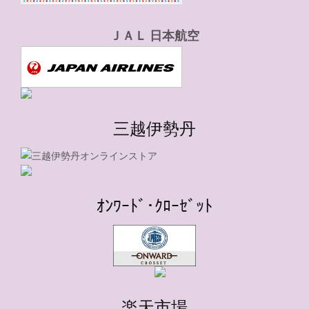
ＪＡＬ 日本航空
三越伊勢丹
ｵﾝﾜｰﾄﾞ･ｸﾛｰｾﾞｯﾄ
楽天市場