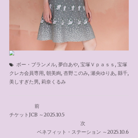
ボー・ブランメル
,
夢白あや
,
宝塚Ｖｐａｓｓ
,
宝塚
クレカ会員専用
,
朝美絢
,
杏野このみ
,
瀬央ゆりあ
,
縣千
,
美しすぎた男
,
莉奈くるみ
投
前
稿
チケットJCB ～2025.10.5
ナ
次
ベネフィット・ステーション ～2025.10.6
ビ