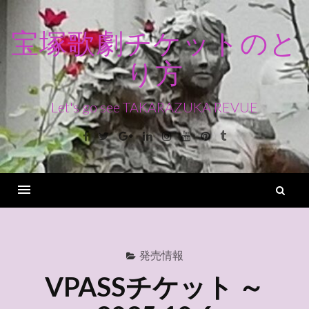
コ
ン
宝塚歌劇チケットのと
テ
り方
ン
ツ
へ
Let's go see TAKARAZUKA REVUE
ス
Facebook
Twitter
Google+
Linkedin
Instagram
Youtube
Pinterest
Tumblr
キ
ッ
プ
検
索
Menu
発売情報
VPASSチケット ～