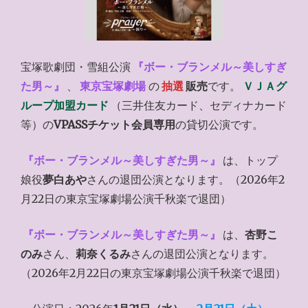
宝塚歌劇団・雪組公演
『ボー・ブランメル～美しすぎ
た男～』
、
東京宝塚劇場
の
抽選
販売
です。
ＶＪＡグ
ループ加盟カード
（三井住友カード、セディナカード
等）の
VPASSチケット会員専用
の貸切公演です。
『ボー・ブランメル～美しすぎた男～』
は、トップ
娘役
夢白あや
さんの退団公演となります。（2026年2
月22日の東京宝塚劇場公演千秋楽で退団）
『ボー・ブランメル～美しすぎた男～』
は、
杏野こ
のみ
さん、
莉奈くるみ
さんの退団公演となります。
（2026年2月22日の東京宝塚劇場公演千秋楽で退団）