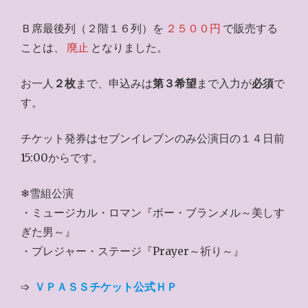
Ｂ席最後列（２階１６列）を
２５００円
で販売する
ことは、
廃止
となりました。
お一人
２枚
まで、申込みは
第３希望
まで入力が
必須
で
す。
チケット発券はセブンイレブンのみ公演日の１４日前
15:00からです。
❄雪組公演
・ミュージカル・ロマン『ボー・ブランメル～美しす
ぎた男～』
・プレジャー・ステージ『Prayer～祈り～』
➩
ＶＰＡＳＳチケット公式ＨＰ