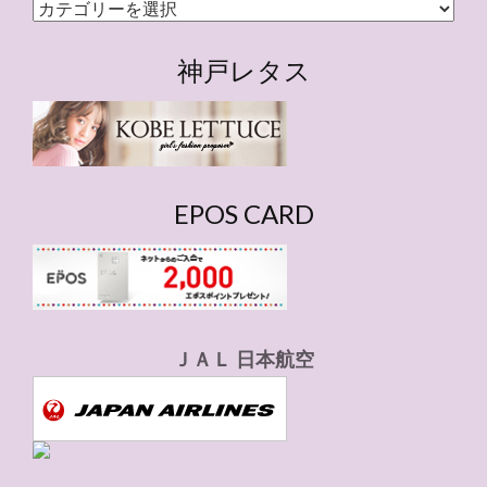
カ
テ
ゴ
神戸レタス
リ
ー
EPOS CARD
ＪＡＬ 日本航空