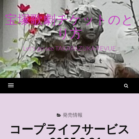
コ
ン
宝塚歌劇チケットのと
テ
り方
ン
ツ
へ
Let's go see TAKARAZUKA REVUE
ス
Facebook
Twitter
Google+
Linkedin
Instagram
Youtube
Pinterest
Tumblr
キ
ッ
プ
検
索
Menu
発売情報
コープライフサービス