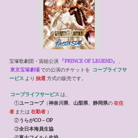
宝塚歌劇団・宙組公演
『PRINCE OF LEGEND』
、
東京宝塚劇場
での公演のチケットを
コープライフサ
ービス
より
抽選
方式の販売です。
コープライフサービス
は、
①
ユーコープ
（
神奈川県
、
山梨県
、
静岡県
の
在住
者
または
在勤者
）
②
うらがCO－OP
③
全日本海員生協
④
富士フイルム生協