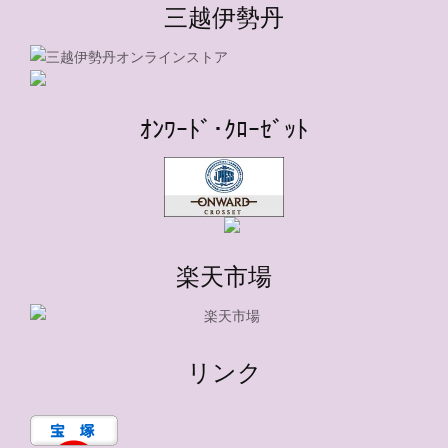
三越伊勢丹
ｵﾝﾜｰﾄﾞ･ｸﾛｰｾﾞｯﾄ
楽天市場
リンク