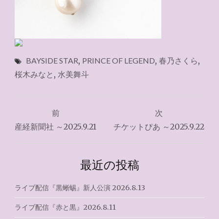
BAYSIDE STAR
,
PRINCE OF LEGEND
,
春乃さくら
,
桜木みなと
,
水美舞斗
投
前
次
稿
産経新聞社 ～2025.9.21
チケットぴあ ～2025.9.22
ナ
ビ
最近の投稿
ゲ
ライブ配信『黒蜥蜴』新人公演 2026.8.13
ー
ライブ配信『赤と黒』2026.8.11
シ