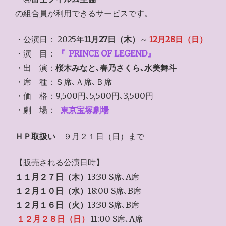
の組合員が利用できるサービスです。
・公演日： 2025年
11月27日（木）
～
12月28日（日）
・演 目：
『
PRINCE OF LEGEND』
・出 演：
桜木みなと､春乃さくら､水美舞斗
・席 種：Ｓ席､Ａ席､Ｂ席
・価 格：9,500円､5,500円､3,500円
・劇 場：
東京宝塚劇場
ＨＰ取扱い
９月２１日（日）まで
【販売される公演日時】
１１月２７日（木）
13:30 S席､A席
１２月１０日（水）
18:00 S席､B席
１２月１６日（火）
13:30 S席､B席
１２月２８日（日）
11:00 S席､A席