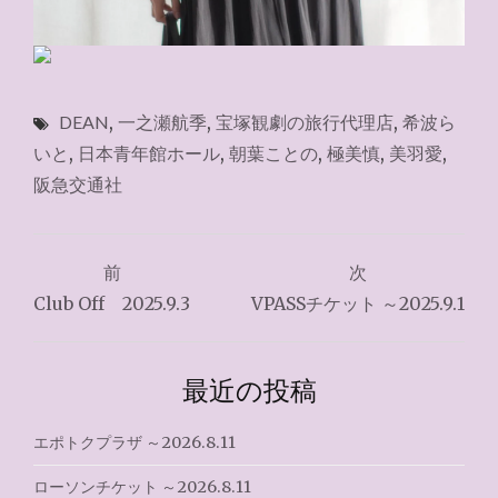
DEAN
,
一之瀬航季
,
宝塚観劇の旅行代理店
,
希波ら
いと
,
日本青年館ホール
,
朝葉ことの
,
極美慎
,
美羽愛
,
阪急交通社
投
前
次
稿
Club Off 2025.9.3
VPASSチケット ～2025.9.1
ナ
ビ
最近の投稿
ゲ
エポトクプラザ ～2026.8.11
ー
ローソンチケット ～2026.8.11