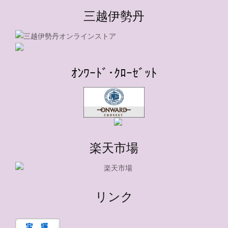
三越伊勢丹
ｵﾝﾜｰﾄﾞ･ｸﾛｰｾﾞｯﾄ
楽天市場
リンク