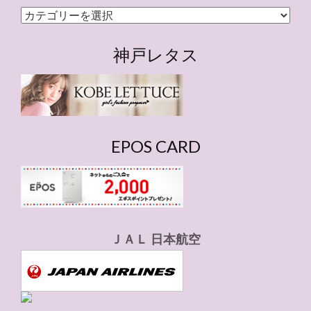
カ
テ
ゴ
神戸レタス
リ
ー
EPOS CARD
ＪＡＬ 日本航空