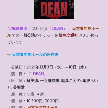
宝塚歌劇団
・花組公演
『DEAN』
、
日本青年館ホー
ル
での
一般公演
のチケットを
阪急交通社
さんが扱っ
ています。
➩
日本青年館ホールの座席表
・公演日：2025年
12月3日（水）
～
10日（水）
・演 目：
『
DEAN』
・出 演：
極美慎､一之瀬航季､朝葉ことの､希波らい
と､美羽愛
・席 種：Ｓ席､Ａ席
・価 格：10,300円､7,000円
・劇 場：
日本青年館ホール