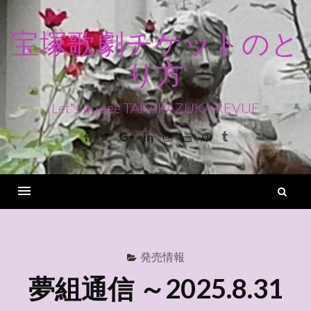
コ
ン
宝塚歌劇チケットのと
テ
り方
ン
ツ
へ
Let's go see TAKARAZUKA REVUE
ス
Facebook
Twitter
Google+
Linkedin
Instagram
Youtube
Pinterest
Tumblr
キ
ッ
プ
検
索
Menu
発売情報
夢組通信 ～2025.8.31