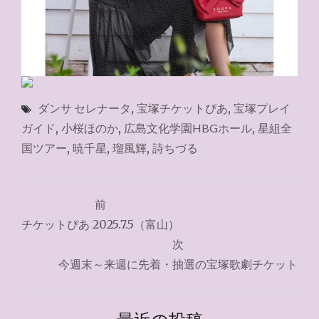
ダンサ セレナータ
,
宝塚チケットぴあ
,
宝塚プレイ
ガイド
,
小桜ほのか
,
広島文化学園HBGホール
,
星組全
国ツアー
,
暁千星
,
瑠風輝
,
詩ちづる
投
前
稿
チケットぴあ 2025.7.5（富山）
ナ
次
今週末～来週に先着・抽選の宝塚歌劇チケット
ビ
ゲ