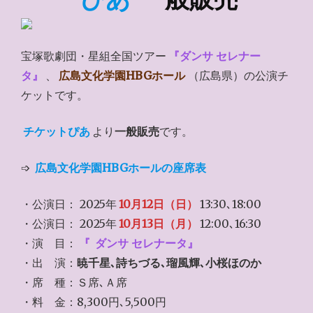
宝塚歌劇団・星組全国ツアー
『ダンサ セレナー
タ』
、
広島文化学園HBGホール
（広島県）の公演チ
ケットです。
チケットぴあ
より
一般販売
です。
➩
広島文化学園HBGホールの座席表
・公演日： 2025年
10月12日（日）
13:30､18:00
・公演日： 2025年
10月13日（月）
12:00､16:30
・演 目：
『
ダンサ セレナータ』
・出 演：
暁千星､詩ちづる､瑠風輝､小桜ほのか
・席 種：Ｓ席､Ａ席
・料 金：8,300円､5,500円