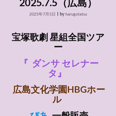
2025.7.5（広島）
2025年7月5日
|
by
harugotatsu
宝塚歌劇 星組全国ツア
ー
『
ダンサ セレナー
タ』
広島文化学園HBGホー
ル
ぴあ
一般販売