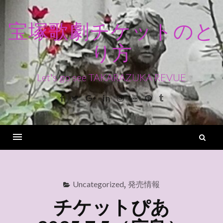
コ
ン
宝塚歌劇チケットのと
テ
り方
ン
ツ
へ
Let's go see TAKARAZUKA REVUE
ス
Facebook
Twitter
Google+
Linkedin
Instagram
Youtube
Pinterest
Tumblr
キ
ッ
プ
検
索
Menu
Uncategorized
,
発売情報
チケットぴあ