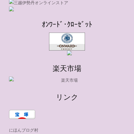
ｵﾝﾜｰﾄﾞ･ｸﾛｰｾﾞｯﾄ
楽天市場
リンク
にほんブログ村