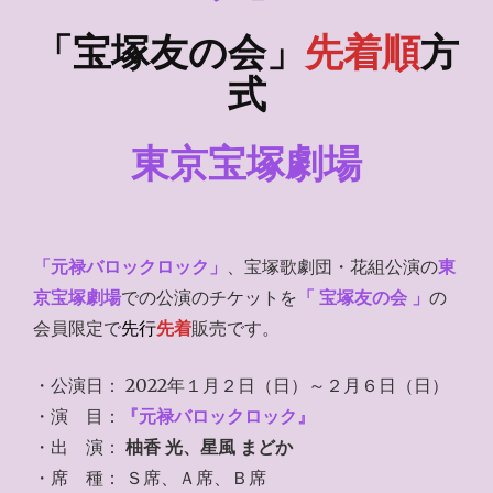
「宝塚友の会」
先着順
方
式
東京宝塚劇場
「元禄バロックロック」
、宝塚歌劇団・花組公演の
東
京宝塚劇場
での公演のチケットを
「 宝塚友の会 」
の
会員限定で
先行
先着
販売です。
・公演日： 2022年１月２日（日）～２月６日（日）
・演 目：
『元禄バロックロック』
・出 演：
柚香 光、星風 まどか
・席 種： Ｓ席、Ａ席、Ｂ席