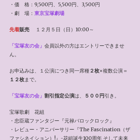
・価 格：9,500円、5,500円、3,500円
・劇 場：
東京宝塚劇場
先着
販売
１２月５日（日）10:00～
「宝塚友の会」
会員以外の方はエントリーできませ
ん。
お申込みは、１公演につき同一席種
２枚
×複数公演＝
１２枚
まで。
「宝塚友の会」
割引指定公演
は、
５００円
引き。
宝塚歌劇 花組
・忠臣蔵ファンタジー『元禄バロックロック』
・レビュー・アニバーサリー『The Fascination（ザ
ファシネイション）!』-花組誕生100周年 そして未来