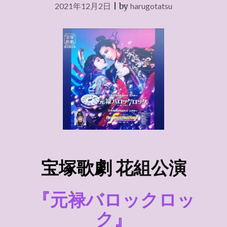
2021年12月2日
|
by
harugotatsu
宝塚歌劇
花組
公演
『元禄バロックロッ
ク』