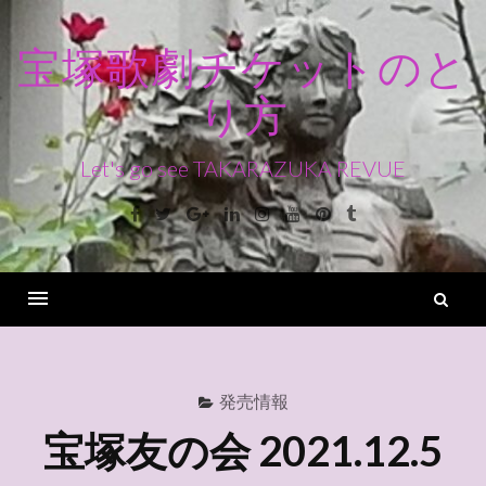
コ
ン
宝塚歌劇チケットのと
テ
り方
ン
ツ
へ
Let's go see TAKARAZUKA REVUE
ス
Facebook
Twitter
Google+
Linkedin
Instagram
Youtube
Pinterest
Tumblr
キ
ッ
プ
検
索
Menu
発売情報
宝塚友の会 2021.12.5