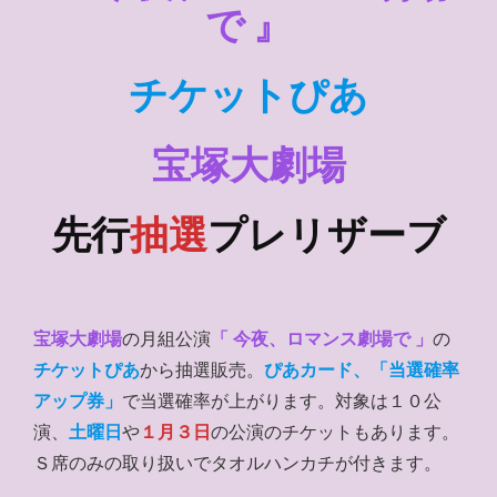
で 』
チケットぴあ
宝塚大劇場
先行
抽選
プレリザーブ
宝塚大劇場
の月組公演
「 今夜、ロマンス劇場で 」
の
チケットぴあ
から抽選販売。
ぴあカード、「当選確率
アップ券」
で当選確率が上がります。対象は１０公
演、
土曜日
や
１月３日
の公演のチケットもあります。
Ｓ席のみの取り扱いでタオルハンカチが付きます。