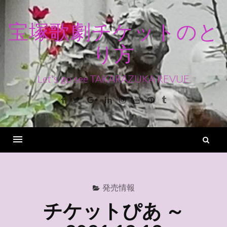
コ
ン
宝塚歌劇チケットのと
テ
り方
ン
ツ
へ
Let's go see TAKARAZUKA REVUE
ス
Facebook
Twitter
Google+
Linkedin
Instagram
Youtube
Pinterest
Tumblr
キ
ッ
プ
検
索
Menu
発売情報
チケットぴあ ～