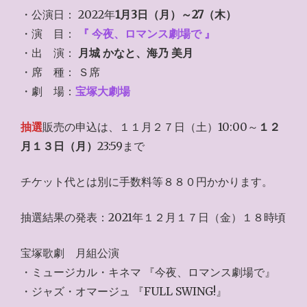
・公演日： 2022年
1月3日（月）～27（木）
・演 目：
『 今夜、ロマンス劇場で 』
・出 演：
月城 かなと、海乃 美月
・席 種： Ｓ席
・劇 場：
宝塚大劇場
抽選
販売の申込は、１１月２７日（土）10:00～
１２
月１３日（月）
23:59まで
チケット代とは別に手数料等８８０円かかります。
抽選結果の発表：2021年１２月１７日（金）１８時頃
宝塚歌劇 月組公演
・ミュージカル・キネマ 『今夜、ロマンス劇場で』
・ジャズ・オマージュ 『FULL SWING!』