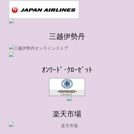
三越伊勢丹
ｵﾝﾜｰﾄﾞ･ｸﾛｰｾﾞｯﾄ
楽天市場