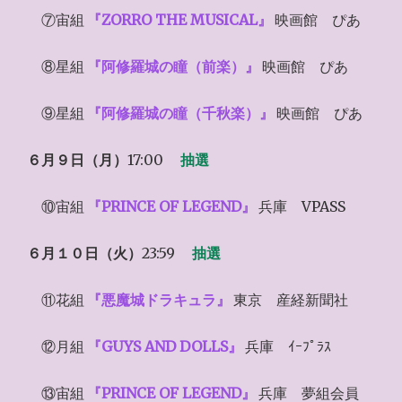
⑦宙組
『ZORRO THE MUSICAL』
映画館 ぴあ
⑧星組
『阿修羅城の瞳（前楽）』
映画館 ぴあ
⑨星組
『阿修羅城の瞳（千秋楽）』
映画館 ぴあ
６月９日（月）
17:00
抽選
⑩宙組
『PRINCE OF LEGEND』
兵庫 VPASS
６月１０日（火）
23:59
抽選
⑪花組
『悪魔城ドラキュラ』
東京 産経新聞社
⑫月組
『GUYS AND DOLLS』
兵庫 ｲｰﾌﾟﾗｽ
⑬宙組
『PRINCE OF LEGEND』
兵庫 夢組会員