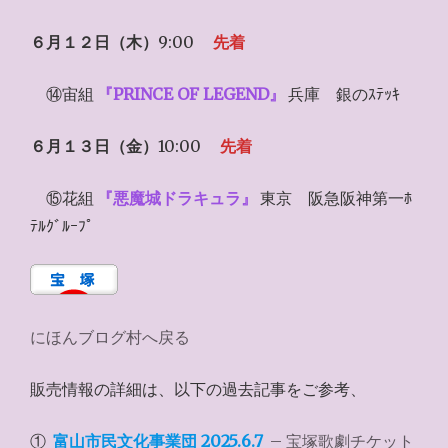
６月１２日（木）
9:00
先着
⑭宙組
『PRINCE OF LEGEND』
兵庫 銀のｽﾃｯｷ
６月１３日（金）
10:00
先着
⑮花組
『悪魔城ドラキュラ』
東京 阪急阪神第一ﾎ
ﾃﾙｸﾞﾙｰﾌﾟ
にほんブログ村へ戻る
販売情報の詳細は、以下の過去記事をご参考、
①
富山市民文化事業団 2025.6.7
– 宝塚歌劇チケット