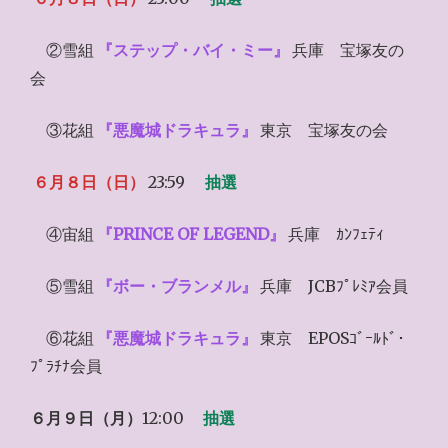
②雪組
『ステップ・バイ・ミー』
兵庫 宝塚友の
会
③花組
『悪魔城ドラキュラ』
東京 宝塚友の会
６月８日（日）
23:59
抽選
④宙組
『PRINCE OF LEGEND』
兵庫 ｶﾝﾌｪﾃｨ
⑤雪組
『ボー・ブランメル』
兵庫 JCBﾌﾟﾚﾐｱ会員
⑥花組
『悪魔城ドラキュラ』
東京 EPOSｺﾞｰﾙﾄﾞ･
ﾌﾟﾗﾁﾅ会員
６月９日（月）
12:00
抽選