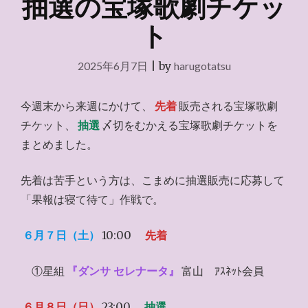
抽選の宝塚歌劇チケッ
ト
2025年6月7日
|
by
harugotatsu
今週末から来週にかけて、
先着
販売される宝塚歌劇
チケット、
抽選
〆切をむかえる宝塚歌劇チケットを
まとめました。
先着は苦手という方は、こまめに抽選販売に応募して
「果報は寝て待て」作戦で。
６月７日（土）
10:00
先着
①星組
『ダンサ セレナータ』
富山 ｱｽﾈｯﾄ会員
６月８日（日）
23:00
抽選