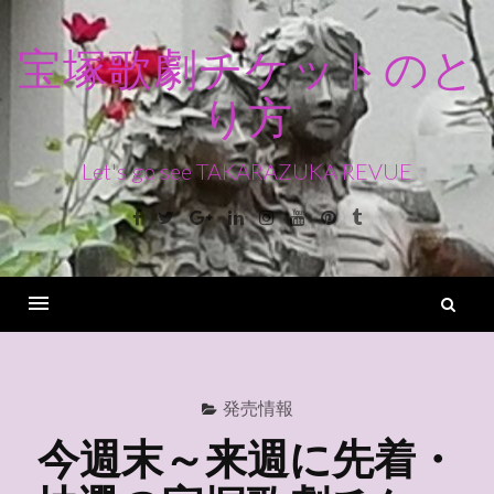
コ
ン
宝塚歌劇チケットのと
テ
り方
ン
ツ
へ
Let's go see TAKARAZUKA REVUE
ス
Facebook
Twitter
Google+
Linkedin
Instagram
Youtube
Pinterest
Tumblr
キ
ッ
プ
検
索
Menu
発売情報
今週末～来週に先着・