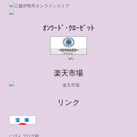
ｵﾝﾜｰﾄﾞ･ｸﾛｰｾﾞｯﾄ
楽天市場
リンク
にほんブログ村