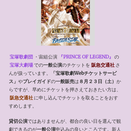
宝塚歌劇団
・宙組公演
『PRINCE OF LEGEND』
の
宝塚大劇場
での
一般公演
のチケットを
阪急交通社
さ
んが扱っています。
「宝塚歌劇Webチケットサービ
ス」
や
プレイガイド
の
一般販売
は
８月２３日（土）
か
らですが、早めにチケットを押さえておきたい方は、
阪急交通社
に申し込んでチケットを取ることをおす
すめします。
貸切公演
ではありませんが、都合の良い日を選んで観
劇できるのが
一般公演
申込みの良いところです。新人