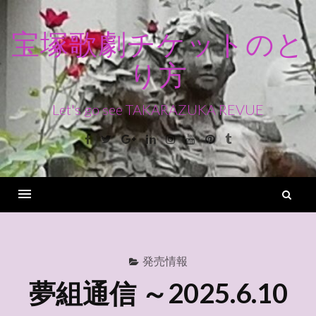
コ
ン
宝塚歌劇チケットのと
テ
り方
ン
ツ
へ
Let's go see TAKARAZUKA REVUE
ス
Facebook
Twitter
Google+
Linkedin
Instagram
Youtube
Pinterest
Tumblr
キ
ッ
プ
検
索
Menu
発売情報
夢組通信 ～2025.6.10