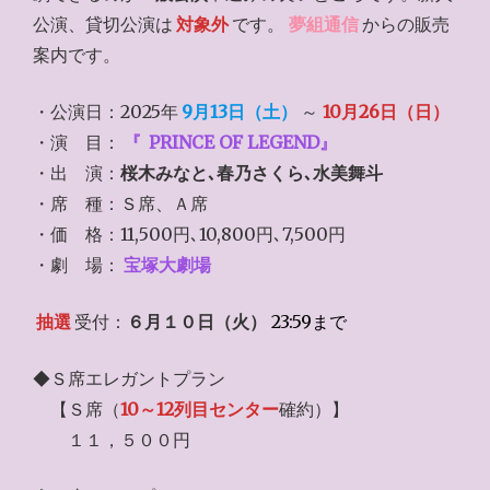
公演、貸切公演は
対象外
です。
夢組通信
からの販売
案内です。
・公演日：2025年
9月13日（土）
～
10月26日（日）
・演 目：
『
PRINCE OF LEGEND』
・出 演：
桜木みなと､春乃さくら､水美舞斗
・席 種：Ｓ席、Ａ席
・価 格：11,500円､10,800円､7,500円
・劇 場：
宝塚大劇場
抽選
受付：
６月１０日（火）
23:59まで
◆Ｓ席エレガントプラン
【Ｓ席（
10～12列目センター
確約）】
１１，５００円