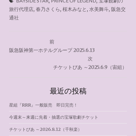
BAYSIDE STAR
,
PRINCE OF LEGEND
,
宝塚観劇の
旅行代理店
,
春乃さくら
,
桜木みなと
,
水美舞斗
,
阪急交
通社
投
前
稿
阪急阪神第一ホテルグループ 2025.6.13
ナ
次
チケットぴあ ～2025.6.9（宙組）
ビ
ゲ
最近の投稿
ー
シ
星組『RRR』一般販売 即日完売！
ョ
今週末～来週に先着・抽選の宝塚歌劇チケット
ン
チケットぴあ ～2026.8.12（千秋楽）