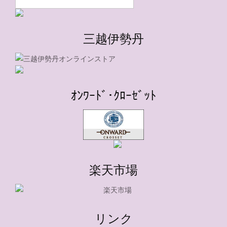
三越伊勢丹
ｵﾝﾜｰﾄﾞ･ｸﾛｰｾﾞｯﾄ
楽天市場
リンク