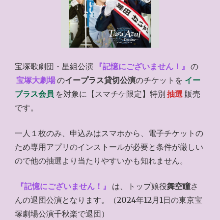
宝塚歌劇団・星組公演
『記憶にございません！』
の
宝塚大劇場
の
イープラス貸切公演
のチケットを
イー
プラス会員
を対象に【スマチケ限定】特別
抽選
販売
です。
一人１枚のみ、申込みはスマホから、電子チケットの
ため専用アプリのインストールが必要と条件が厳しい
ので他の抽選より当たりやすいかも知れません。
『記憶にございません！』
は、トップ娘役
舞空瞳
さ
んの退団公演となります。（2024年12月1日の東京宝
塚劇場公演千秋楽で退団）