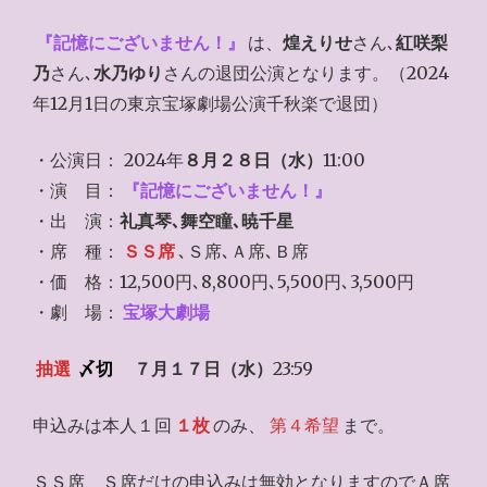
『記憶にございません！』
は、
煌えりせ
さん､
紅咲梨
乃
さん､
水乃ゆり
さんの退団公演となります。（2024
年12月1日の東京宝塚劇場公演千秋楽で退団）
・公演日： 2024年
８月２８日（水）
11:00
・演 目：
『記憶にございません！』
・出 演：
礼真琴､舞空瞳､暁千星
・席 種：
ＳＳ席
､Ｓ席､Ａ席､Ｂ席
・価 格：12,500円､8,800円､5,500円､3,500円
・劇 場：
宝塚大劇場
抽選
〆切
７月１７日（水）
23:59
申込みは本人１回
１枚
のみ、
第４希望
まで。
ＳＳ席、Ｓ席だけの申込みは無効となりますのでＡ席