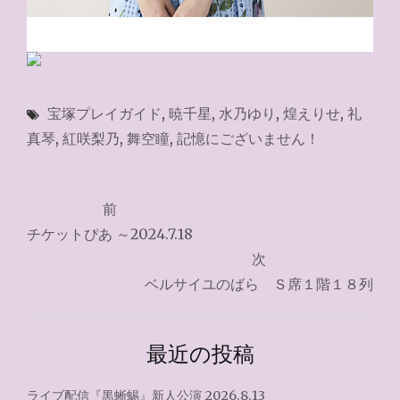
宝塚プレイガイド
,
暁千星
,
水乃ゆり
,
煌えりせ
,
礼
真琴
,
紅咲梨乃
,
舞空瞳
,
記憶にございません！
投
前
稿
チケットぴあ ～2024.7.18
ナ
次
ベルサイユのばら Ｓ席１階１８列
ビ
ゲ
最近の投稿
ー
シ
ライブ配信『黒蜥蜴』新人公演 2026.8.13