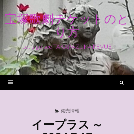
コ
ン
宝塚歌劇チケットのと
テ
り方
ン
ツ
へ
Let's go see TAKARAZUKA REVUE
ス
Facebook
Twitter
Google+
Linkedin
Instagram
Youtube
Pinterest
Tumblr
キ
ッ
プ
検
索
Menu
発売情報
イープラス ～