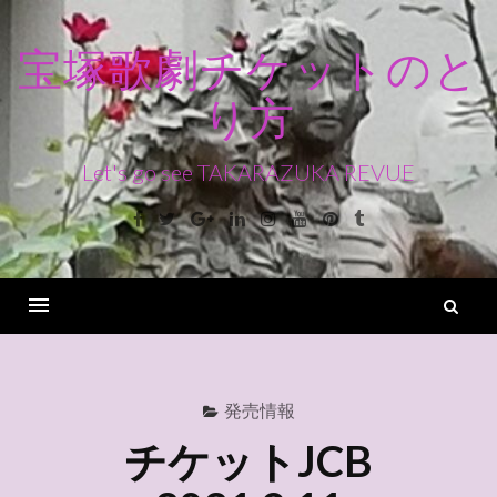
コ
ン
宝塚歌劇チケットのと
テ
り方
ン
ツ
へ
Let's go see TAKARAZUKA REVUE
ス
Facebook
Twitter
Google+
Linkedin
Instagram
Youtube
Pinterest
Tumblr
キ
ッ
プ
検
索
Menu
発売情報
チケットJCB