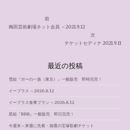
投
前
稿
梅田芸術劇場ネット会員 ～2021.9.12
ナ
次
チケットセディナ 2021.9.11
ビ
ゲ
最近の投稿
ー
シ
雪組『ポーの一族（東京）』一般販売 即時完売！
ョ
イープラス ～2026.8.12
ン
イープラス食事プラン ～2026.8.12
星組『RRR』一般販売 即日完売！
今週末～来週に先着・抽選の宝塚歌劇チケット