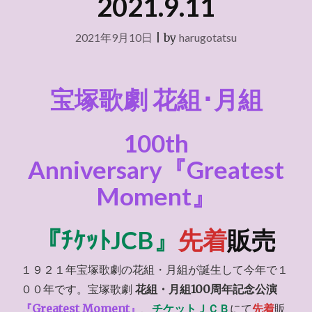
2021.9.11
2021年9月10日
|
by
harugotatsu
宝塚歌劇 花組･月組
100th
Anniversary『Greatest
Moment』
『ﾁｹｯﾄJCB』
先着
販売
１９２１年宝塚歌劇の花組・月組が誕生して今年で１
００年です。宝塚歌劇
花組・月組100周年記念公演
『Greatest Moment』
、
チケットＪＣＢ
にて
先着
販