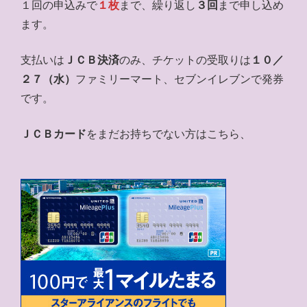
１回の申込みで
１枚
まで、繰り返し
３回
まで申し込め
ます。
支払いは
ＪＣＢ決済
のみ、チケットの受取りは
１０／
２７（水）
ファミリーマート、セブンイレブンで発券
です。
ＪＣＢカード
をまだお持ちでない方はこちら、