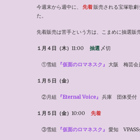
今週末から週中に、
先着
販売される宝塚歌劇
た。
先着販売は苦手という方は、こまめに抽選販
１月４日（木）
11:00
抽選
〆切
①雪組
『仮面のロマネスク』
大阪 梅芸会
１月５日（金）
②月組
『Eternal Voice』
兵庫 団体受付
１月５日（金）
10:00
先着
③雪組
『仮面のロマネスク』
愛知 VPAS