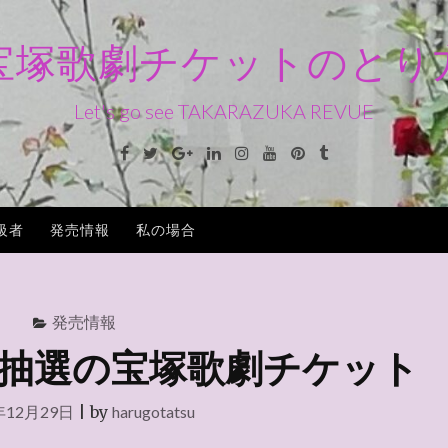
宝塚歌劇チケットのとり
Let's go see TAKARAZUKA REVUE
Facebook
Twitter
Google+
Linkedin
Instagram
Youtube
Pinterest
Tumblr
級者
発売情報
私の場合
発売情報
抽選の宝塚歌劇チケット
年12月29日
|
by
harugotatsu