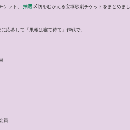
チケット、
抽選
〆切をむかえる宝塚歌劇チケットをまとめま
売に応募して「果報は寝て待て」作戦で。
員
S会員