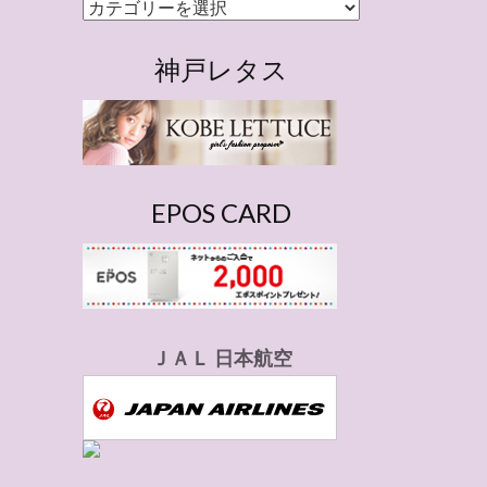
カ
テ
ゴ
神戸レタス
リ
ー
EPOS CARD
ＪＡＬ 日本航空