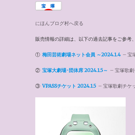
にほんブログ村へ戻る
販売情報の詳細は、以下の過去記事をご参考
①
梅田芸術劇場ネット会員 ～2024.1.4
– 宝
②
宝塚大劇場･団体席 2024.1.5～
– 宝塚歌劇チ
③
VPASSチケット 2024.1.5
– 宝塚歌劇チケット