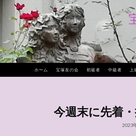
コ
ン
テ
ン
ツ
へ
ス
キ
ホーム
宝塚友の会
初級者
中級者
上
ッ
プ
今週末に先着・
2023