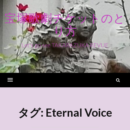
コ
ン
宝塚歌劇チケットのと
テ
り方
ン
ツ
へ
Let's go see TAKARAZUKA REVUE
ス
Facebook
Twitter
Google+
Linkedin
Instagram
Youtube
Pinterest
Tumblr
キ
ッ
プ
検
索
Menu
タグ:
Eternal Voice