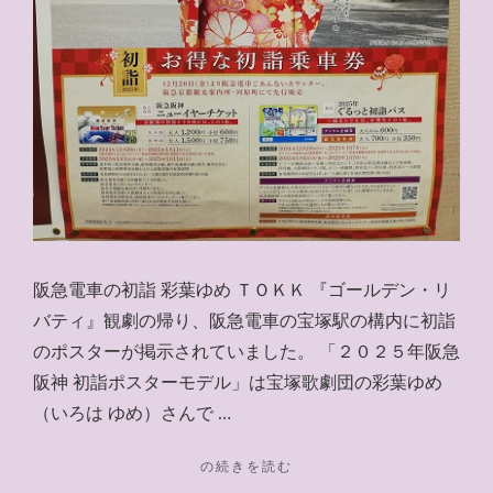
阪急電車の初詣 彩葉ゆめ ＴＯＫＫ 『ゴールデン・リ
バティ』観劇の帰り、阪急電車の宝塚駅の構内に初詣
のポスターが掲示されていました。 「２０２５年阪急
阪神 初詣ポスターモデル」は宝塚歌劇団の彩葉ゆめ
（いろは ゆめ）さんで …
"阪
の続きを読む
急