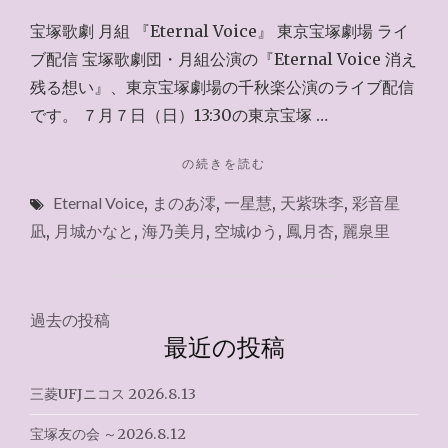
宝塚歌劇 月組 『Eternal Voice』 東京宝塚劇場 ライ
ブ配信 宝塚歌劇団・月組公演の『Eternal Voice 消え
残る想い』、東京宝塚劇場の千秋楽公演のライブ配信
です。 ７月７日（日）13:30の東京宝塚 …
"お
の続きを読む
家
Eternal Voice
,
まのあ澪
,
一星慧
,
天紫珠李
,
彩音星
で
ラ
凪
,
月城かなと
,
海乃美月
,
空城ゆう
,
鳳月杏
,
麗泉里
イ
ブ
『ETERNAL
VOICE』
投
過去の投稿
千
最近の投稿
稿
秋
楽
ナ
三菱UFJニコス 2026.8.13
2024.7.7"
ビ
宝塚友の会 ～2026.8.12