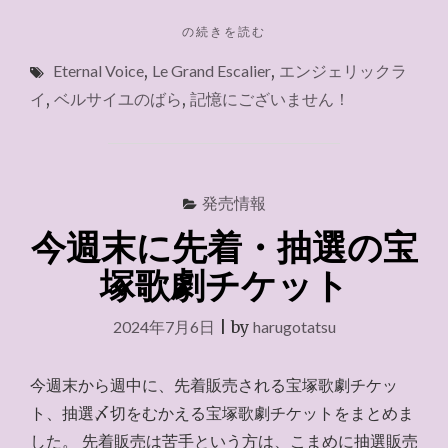
"宝
の続きを読む
塚
Eternal Voice
,
Le Grand Escalier
,
エンジェリックラ
チ
ケ
イ
,
ベルサイユのばら
,
記憶にございません！
ッ
ト
正
常
化"
発売情報
今週末に先着・抽選の宝
塚歌劇チケット
2024年7月6日
|
by
harugotatsu
今週末から週中に、先着販売される宝塚歌劇チケッ
ト、抽選〆切をむかえる宝塚歌劇チケットをまとめま
した。 先着販売は苦手という方は、こまめに抽選販売