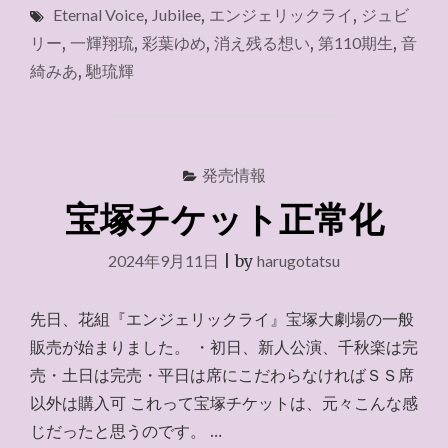
Eternal Voice
,
Jubilee
,
エンジェリックライ
,
ジュビ
阪
神
リー
,
一輝翔琉
,
彩葉ゆめ
,
消え残る想い
,
第110期生
,
音
初
綺みあ
,
馳琉輝
詣
ポ
ス
タ
ー
発売情報
モ
宝塚チケット正常化
デ
ル
（2025
2024年9月11日
|
by
harugotatsu
年）"
先日、花組『エンジェリックライ』宝塚大劇場の一般
販売が始まりました。 ・初日、新人公演、千秋楽は完
売・土日は完売・平日は席にこだわらなければＳＳ席
以外は購入可 これって宝塚チケットは、元々こんな感
じだったと思うのです。 …