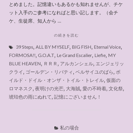
とめました。記憶違いもあるかも知れませんが、チケ
ット入手のご参考になればと思い記します。（会チ
ケ、生徒席、知人から …
"宝
の続きを読む
塚
39 Steps
,
ALL BY MYSELF
,
BIG FISH
,
Eternal Voice
,
歌
劇
FORMOSA!!
,
G.O.A.T
,
Le Grand Escalier
,
Liefie
,
MY
の
BLUE HEAVEN
,
ＲＲＲ
,
アルカンシェル
,
エンジェリッ
観
クライ
,
ゴールデン・リバティ
,
ベルサイユのばら
,
ボ
劇
と
イルド・ドイル・オンザ・トイル・トレイル
,
仮面の
チ
ロマネスク
,
夜明けの光芒
,
大海賊
,
愛の不時着
,
文化祭
,
ケ
琥珀色の雨にぬれて
,
記憶にございません！
ッ
ト
入
手
先
私の場合
（2024