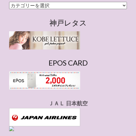
カ
テ
ゴ
神戸レタス
リ
ー
EPOS CARD
ＪＡＬ 日本航空