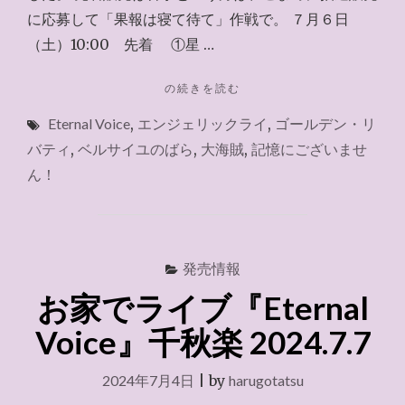
に応募して「果報は寝て待て」作戦で。 ７月６日
（土）10:00 先着 ①星 …
"今
の続きを読む
週
Eternal Voice
,
エンジェリックライ
,
ゴールデン・リ
末
に
バティ
,
ベルサイユのばら
,
大海賊
,
記憶にございませ
先
ん！
着・
抽
選
の
宝
発売情報
塚
お家でライブ『Eternal
歌
劇
Voice』千秋楽 2024.7.7
チ
ケ
ッ
2024年7月4日
|
by
harugotatsu
ト"