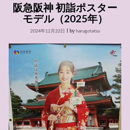
年）"
阪急阪神 初詣ポスター
モデル（2025年）
2024年12月22日
|
by
harugotatsu