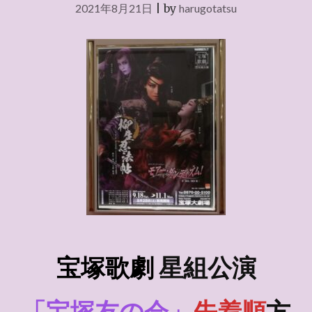
2021年8月21日
|
by
harugotatsu
宝塚歌劇
星組
公演
「宝塚友の会」
先着順
方