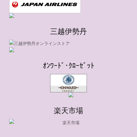
三越伊勢丹
ｵﾝﾜｰﾄﾞ･ｸﾛｰｾﾞｯﾄ
楽天市場