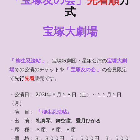
式
宝塚大劇場
「 柳生忍法帖 」
、宝塚歌劇団・星組公演の
宝塚大劇
場
での公演のチケットを
「 宝塚友の会 」
の会員限定
で
先行
先着
販売です。
・公演日： 2021年９月１８日（土）～１１月１日
（月）
・演 目：
『 柳生忍法帖』
・出 演：
礼真琴、舞空瞳、愛月ひかる
・席 種： Ｓ席、Ａ席、Ｂ席
・価 格：８，８００円、５，５００円、３，５００