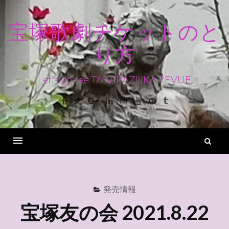
コ
ン
宝塚歌劇チケットのと
テ
り方
ン
ツ
へ
Let's go see TAKARAZUKA REVUE
ス
Facebook
Twitter
Google+
Linkedin
Instagram
Youtube
Pinterest
Tumblr
キ
ッ
プ
検
索
Menu
発売情報
宝塚友の会 2021.8.22