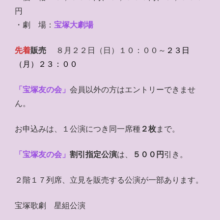
円
・劇 場：
宝塚大劇場
先着
販売
８月２２日（日）１０：００～
２３日
（月）２３：００
「宝塚友の会」
会員以外の方はエントリーできませ
ん。
お申込みは、１公演につき同一席種
２枚
まで。
「宝塚友の会」
割引指定公演
は、
５００円
引き。
２階１７列席、立見を販売する公演が一部あります。
宝塚歌劇 星組公演