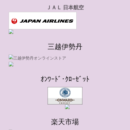
ＪＡＬ 日本航空
三越伊勢丹
ｵﾝﾜｰﾄﾞ･ｸﾛｰｾﾞｯﾄ
楽天市場