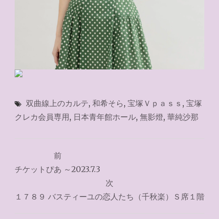
双曲線上のカルテ
,
和希そら
,
宝塚Ｖｐａｓｓ
,
宝塚
クレカ会員専用
,
日本青年館ホール
,
無影燈
,
華純沙那
投
前
稿
チケットぴあ ～2023.7.3
ナ
次
１７８９ バスティーユの恋人たち（千秋楽）Ｓ席１階
ビ