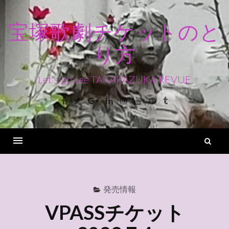
コ
ン
宝塚歌劇チケットのと
テ
り方
ン
ツ
へ
Let's go see TAKARAZUKA REVUE
ス
Facebook
Twitter
Google+
Linkedin
Instagram
Youtube
Pinterest
Tumblr
キ
ッ
プ
検
索
Menu
発売情報
VPASSチケット