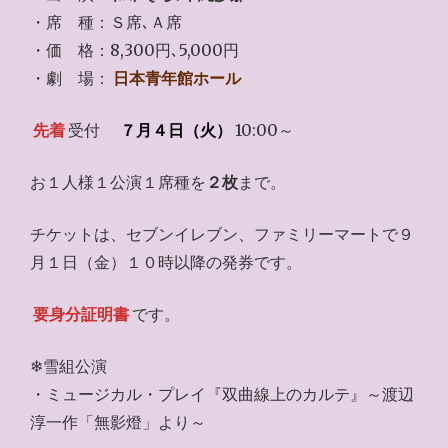
・席 種：Ｓ席､Ａ席
・価 格：8,300円､5,000円
・劇 場：
日本青年館ホール
先着
受付
７月４日（火）
10:00～
お１人様１公演１席種を
２枚
まで。
チケットは、セブンイレブン、ファミリーマートで９
月１日（金）１０時以降の発券です。
要身分証明書
です。
❄雪組公演
・ミュージカル・プレイ『双曲線上のカルテ』～渡辺
淳一作「無影燈」より～