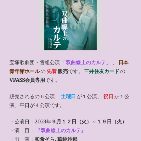
宝塚歌劇団・雪組公演
「双曲線上のカルテ」
、
日本
青年館ホール
の
先着
販売
です。
三井住友カード
の
VPASS会員専用
です。
販売されるの６公演、
土曜日
が１公演、
祝日
が１公
演、平日が４公演です。
・公演日：2023年
９月１２日（火）
～
１９日（火）
・演 目：
『双曲線上のカルテ』
・出 演：
和希そら､華純沙那