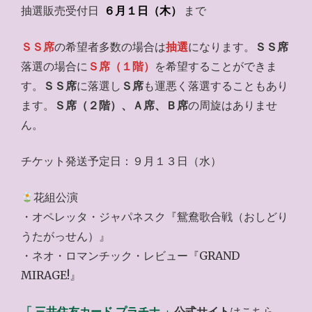
抽選販売受付日
６月１日（木）
まで
ＳＳ席
の希望者多数の場合は
抽選
になります。
ＳＳ席
落選の場合に
Ｓ席（１階）
を希望することができま
す。
ＳＳ席
に落選し
Ｓ席
も運悪く落選することもあり
ます。
Ｓ席（２階）、Ａ席、Ｂ席
の周旋はありませ
ん。
チケット発送予定日：９月１３日（水）
花組公演
・オペレッタ・ジャパネスク『鴛鴦歌合戦（おしどり
うたがっせん）』
・ネオ・ロマンチック・レビュー『GRAND
MIRAGE!』
「 三井住友カード プラチナ 」
公式サイト
はこちら、