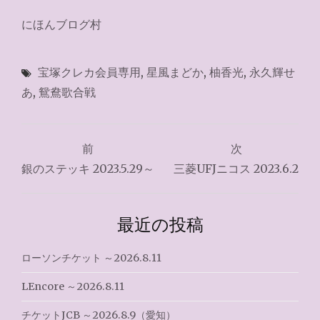
にほんブログ村
宝塚クレカ会員専用
,
星風まどか
,
柚香光
,
永久輝せ
あ
,
鴛鴦歌合戦
投
前
次
稿
銀のステッキ 2023.5.29～
三菱UFJニコス 2023.6.2
ナ
ビ
最近の投稿
ゲ
ローソンチケット ～2026.8.11
ー
LEncore ～2026.8.11
シ
チケットJCB ～2026.8.9（愛知）