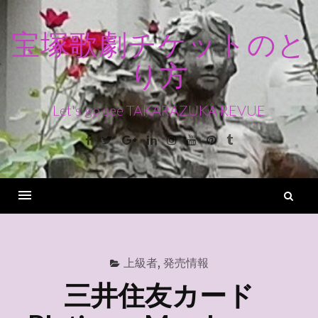
コ
ン
宝塚歌劇チケットのと
テ
り方
ン
ツ
へ
Let's go see TAKARAZUKA REVUE
ス
Facebook
Twitter
Google+
Linkedin
Instagram
Youtube
Pinterest
Tumblr
キ
ッ
プ
検
索
Menu
上級者
,
発売情報
三井住友カード