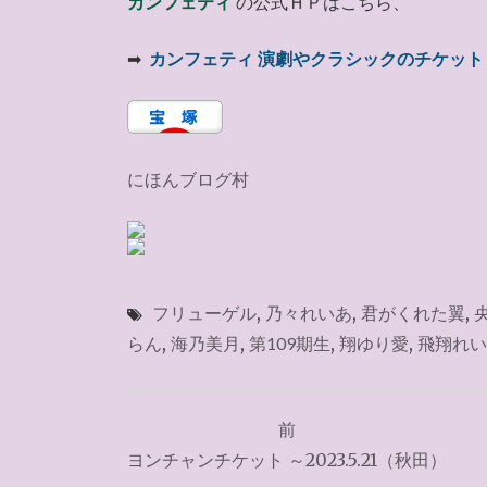
カンフェティ
の公式ＨＰはこちら、
➡
カンフェティ 演劇やクラシックのチケット
にほんブログ村
フリューゲル
,
乃々れいあ
,
君がくれた翼
,
らん
,
海乃美月
,
第109期生
,
翔ゆり愛
,
飛翔れい
投
前
稿
ヨンチャンチケット ～2023.5.21（秋田）