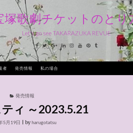
宝塚歌劇チケットのとり
Let's go see TAKARAZUKA REVUE
Facebook
Twitter
Google+
Linkedin
Instagram
Youtube
Pinterest
Tumblr
級者
発売情報
私の場合
発売情報
ィ ～2023.5.21
3年5月19日
|
by
harugotatsu