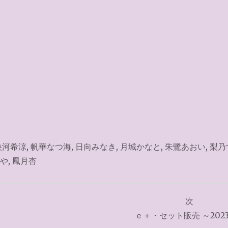
央河希涼
,
帆華なつ海
,
日向みなき
,
月城かなと
,
朱鷺あおい
,
梨乃
や
,
鳳月杏
次
ｅ＋・セット販売 ～2023.5