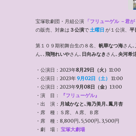
宝塚歌劇団・月組公演
「フリューゲル －君
の販売、対象は
３公演
で
土曜日
が１公演、
平
第１０９期初舞台生の８名、
帆華なつ海
さん､
ん､､
飛翔れいや
さん､
日向みなき
さん､
央河希
・公演日：2023年
8月29日（火）
11:00
・公演日：2023年
9月02日（土）
11:00
・公演日：2023年
9月08日（金）
13:00
・演 目：
『フリューゲル』
・出 演：
月城かなと､海乃美月､鳳月杏
・席 種：Ｓ席、Ａ席、Ｂ席
・席 種：8,800円､5,500円､3,500円
・劇 場：
宝塚大劇場