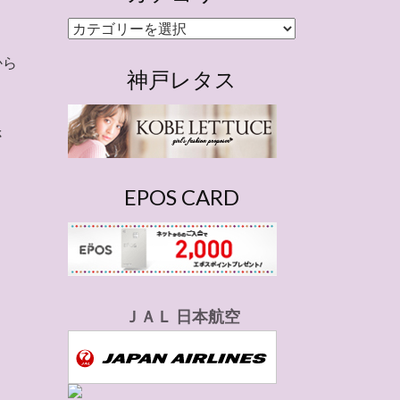
カ
テ
から
ゴ
神戸レタス
リ
ー
さ
EPOS CARD
ＪＡＬ 日本航空