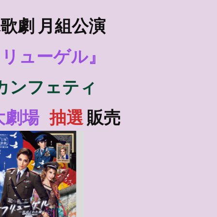
歌劇 月組公演
フリューゲル』
カンフェティ
大劇場
抽選
販売