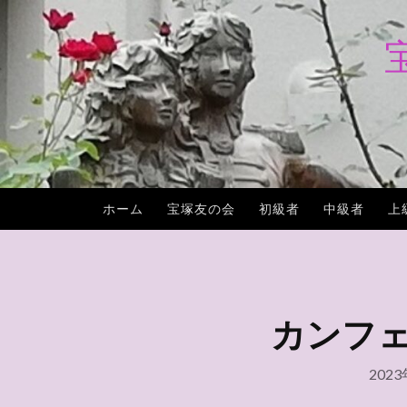
コ
ン
テ
ン
ツ
へ
ス
キ
ホーム
宝塚友の会
初級者
中級者
上
ッ
プ
カンフェテ
202