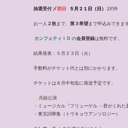
抽選受付
〆切日
５月２１日（日）
23:59
お一人
２枚
まで、
第３希望
まで申込みできま
カンフェティＩＤ
の
会員登録
は無料です。
結果発表：５月２３日（火）
手数料がチケット代とは別にかかります。
チケットは８月中旬迄に発送予定です。
月組公演
・ミュージカル『フリューゲル －君がくれた
・東京詞華集（トウキョウアンソロジー）