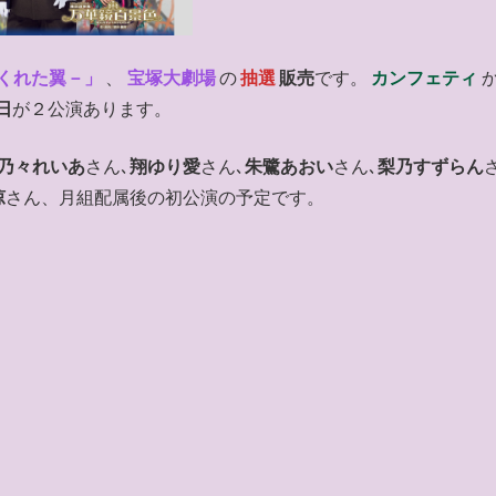
がくれた翼－」
、
宝塚大劇場
の
抽選
販売
です。
カンフェティ
日
が２公演あります。
乃々れいあ
さん､
翔ゆり愛
さん､
朱鷺あおい
さん､
梨乃すずらん
涼
さん、月組配属後の初公演の予定です。