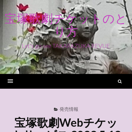
コ
ン
宝塚歌劇チケットのと
テ
り方
ン
ツ
へ
Let's go see TAKARAZUKA REVUE
ス
Facebook
Twitter
Google+
Linkedin
Instagram
Youtube
Pinterest
Tumblr
キ
ッ
プ
検
索
Menu
発売情報
宝塚歌劇Webチケッ