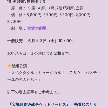
慎､有沙瞳､輝月ゆうま
・席 種： Ｓ席､Ａ席､Ｂ席､2階17列席､立見
・価 格：8,800円､5,500円､3,500円､2,000円､
2,500円
・劇 場：
宝塚大劇場
一般販売
５月１３日（土）10：00
～
お申込みは、１公演につき
２枚
まで。
星組公演
・スペクタクル・ミュージカル『１７８９ －バスティ
ーユの恋人たち－』
以下の過去記事もご参考まで、
『宝塚歌劇Webチケットサービス』・先着順のとり