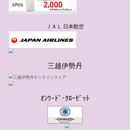
ＪＡＬ 日本航空
三越伊勢丹
ｵﾝﾜｰﾄﾞ･ｸﾛｰｾﾞｯﾄ