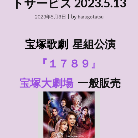
トサービス 2023.5.13
2023年5月8日
|
by
harugotatsu
宝塚歌劇
星組
公演
『１７８９』
宝塚大劇場
一般販売