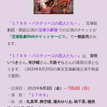
「１７８９ －バスティーユの恋人たち－」
、宝塚歌
劇団・星組公演の
宝塚大劇場
での公演のチケットが
「宝塚歌劇Webチケットサービス」
で
一般販売
され
ます。
『１７８９ －バスティーユの恋人たち－』
は、
音咲
いつき
さん､
有沙瞳
さん､
天路そら
さんの退団公演とな
ります。（2023年8月27日の東京宝塚劇場公演千秋楽
で退団）
・公演日： 2023年
6月2日（金）
～
7月2日（日）
・演 目：
『１７８９』
・出 演：
礼真琴､舞空瞳､瀬央ゆりあ､暁千星､極美