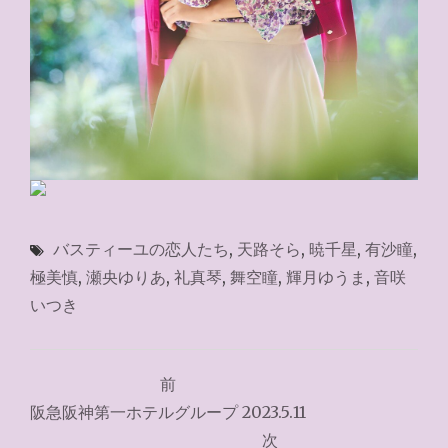
バスティーユの恋人たち
,
天路そら
,
暁千星
,
有沙瞳
,
極美慎
,
瀬央ゆりあ
,
礼真琴
,
舞空瞳
,
輝月ゆうま
,
音咲
いつき
投
前
稿
阪急阪神第一ホテルグループ 2023.5.11
ナ
次