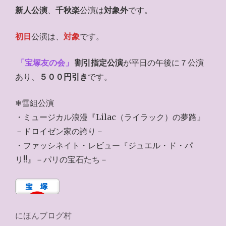
新人公演
、
千秋楽
公演は
対象外
です。
初日
公演は、
対象
です。
「宝塚友の会」
割引指定公演
が平日の午後に７公演
あり、
５００円引き
です。
❄雪組公演
・ミュージカル浪漫『Lilac（ライラック）の夢路』
－ドロイゼン家の誇り－
・ファッシネイト・レビュー『ジュエル・ド・パ
リ!!』－パリの宝石たち－
にほんブログ村