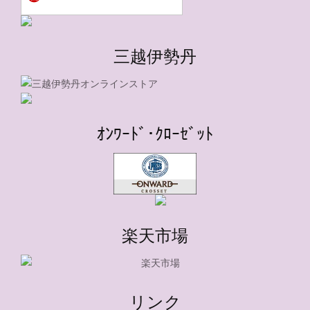
三越伊勢丹
ｵﾝﾜｰﾄﾞ･ｸﾛｰｾﾞｯﾄ
楽天市場
リンク