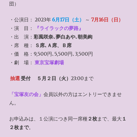
団）
・公演日： 2023年
6月17日（土）
～
7月16日（日）
・演 目：
『ライラックの夢路』
・出 演：
彩風咲奈､夢白あや､朝美絢
・席 種：
Ｓ席､Ａ席、Ｂ席
・価 格：9,500円､5,500円､3,500円
・劇 場：
東京宝塚劇場
抽選
受付
５月２日（火）
23:00まで
「宝塚友の会」
会員以外の方はエントリーできませ
ん。
お申込みは、１公演につき同一席種
２枚
まで、最大
１
２枚まで
。