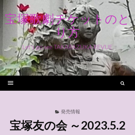
コ
ン
宝塚歌劇チケットのと
テ
り方
ン
ツ
へ
Let's go see TAKARAZUKA REVUE
ス
Facebook
Twitter
Google+
Linkedin
Instagram
Youtube
Pinterest
Tumblr
キ
ッ
プ
検
索
Menu
発売情報
宝塚友の会 ～2023.5.2