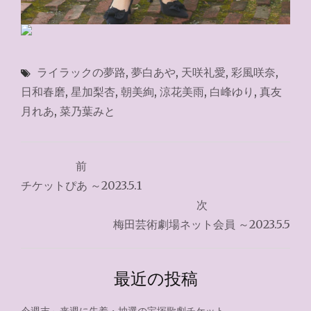
ライラックの夢路
,
夢白あや
,
天咲礼愛
,
彩風咲奈
,
日和春磨
,
星加梨杏
,
朝美絢
,
涼花美雨
,
白峰ゆり
,
真友
月れあ
,
菜乃葉みと
投
前
稿
チケットぴあ ～2023.5.1
ナ
次
梅田芸術劇場ネット会員 ～2023.5.5
ビ
ゲ
最近の投稿
ー