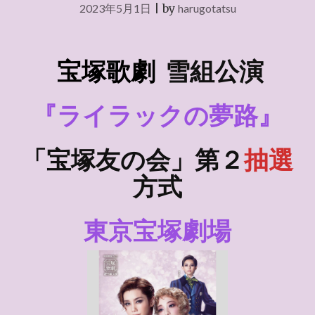
2023年5月1日
|
by
harugotatsu
宝塚歌劇
雪組
公演
『ライラックの夢路』
「宝塚友の会」第２
抽選
方式
東京宝塚劇場