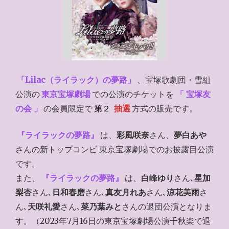
「Lilac（ライラック）の夢路」
、宝塚歌劇団・雪組
公演の
東京宝塚劇場
での公演のチケットを
「 宝塚友
の会 」
の会員限定で
第２
抽選
方式の販売です。
『ライラックの夢路』
は、
彩風咲奈
さん、
夢白あや
さんの新トップコンビ 東京宝塚劇場でのお披露目公演
です。
また、
『ライラックの夢路』
は、
白峰ゆり
さん､
星加
梨杏
さん､
日和春磨
さん､
真友月れあ
さん､
涼花美雨
さ
ん､
天咲礼愛
さん､
菜乃葉みと
さんの退団公演となりま
す。（2023年7月16日の東京宝塚劇場公演千秋楽で退