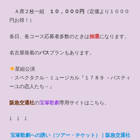
Ａ席２枚一組
１０，０００円
（定価より１０００
円お得！）
各日、各コース応募者多数のときは
抽選
になります。
名古屋発着の
バス
プランもあります。
星組公演
・スペクタクル・ミュージカル『１７８９ －バスティ
ーユの恋人たち－』
阪急交通社
の
宝塚歌劇
専用サイトはこちら、
⇩ ⇩ ⇩
宝塚歌劇への誘い（ツアー・チケット）｜阪急交通社