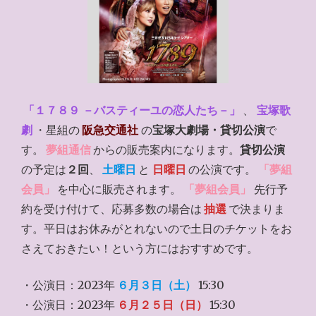
「１７８９ －バスティーユの恋人たち－」
、
宝塚歌
劇
・星組の
阪急交通社
の
宝塚大劇場・貸切公演
で
す。
夢組通信
からの販売案内になります。
貸切公演
の予定は
２回
、
土曜日
と
日曜日
の公演です。
「夢組
会員」
を中心に販売されます。
「夢組会員」
先行予
約を受け付けて、応募多数の場合は
抽選
で決まりま
す。平日はお休みがとれないので土日のチケットをお
さえておきたい！という方にはおすすめです。
・公演日：2023年
６月３日（土）
15:30
・公演日：2023年
６月２５日（日）
15:30