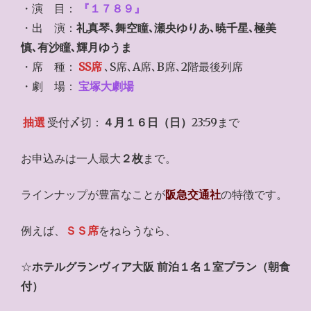
・演 目：
『１７８９』
・出 演：
礼真琴､舞空瞳､瀬央ゆりあ､暁千星､極美
慎､有沙瞳､輝月ゆうま
・席 種：
SS席
､S席､A席､B席､2階最後列席
・劇 場：
宝塚大劇場
抽選
受付〆切：
４月１６日（日）
23:59まで
お申込みは一人最大
２枚
まで。
ラインナップが豊富なことが
阪急交通社
の特徴です。
例えば、
ＳＳ席
をねらうなら、
☆
ホテルグランヴィア大阪 前泊１名１室プラン（朝食
付）