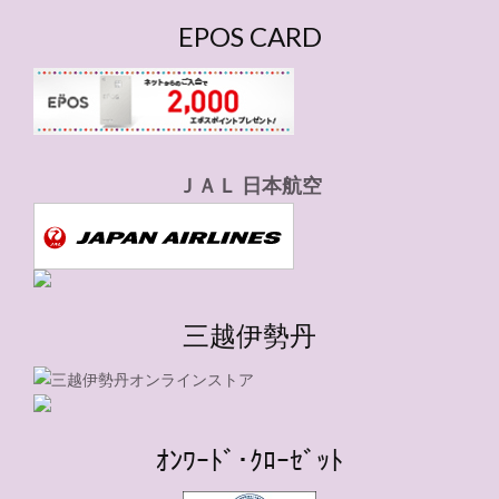
EPOS CARD
ＪＡＬ 日本航空
三越伊勢丹
ｵﾝﾜｰﾄﾞ･ｸﾛｰｾﾞｯﾄ