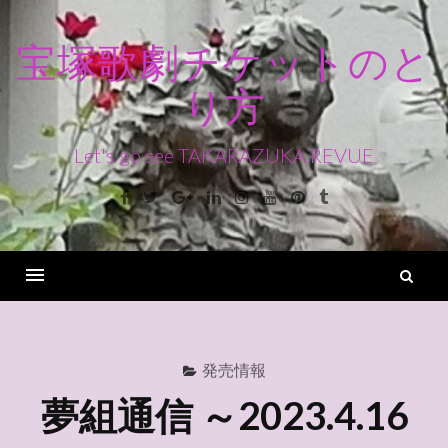
コ
ン
宝塚歌劇チケットのと
テ
り方
ン
ツ
へ
Let's go see TAKARAZUKA REVUE
ス
Facebook
Twitter
Google+
Linkedin
Instagram
Youtube
Pinterest
Tumblr
キ
ッ
プ
検
索
Menu
発売情報
夢組通信 ～2023.4.16