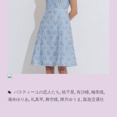
バスティーユの恋人たち
,
暁千星
,
有沙瞳
,
極美慎
,
瀬央ゆりあ
,
礼真琴
,
舞空瞳
,
輝月ゆうま
,
阪急交通社
投