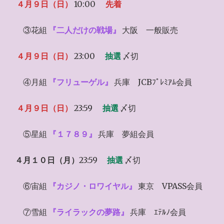
４月９日（日）
10:00
先着
③花組
『二人だけの戦場』
大阪 一般販売
４月９日（日）
23:00
抽選
〆切
④月組
『フリューゲル』
兵庫 JCBﾌﾟﾚﾐｱﾑ会員
４月９日（日）
23:59
抽選
〆切
⑤星組
『１７８９』
兵庫 夢組会員
４月１０日（月）
23:59
抽選
〆切
⑥宙組
『カジノ・ロワイヤル』
東京 VPASS会員
⑦雪組
『ライラックの夢路』
兵庫 ｴﾃﾙﾉ会員