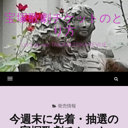
コ
ン
宝塚歌劇チケットのと
テ
り方
ン
ツ
へ
Let's go see TAKARAZUKA REVUE
ス
Facebook
Twitter
Google+
Linkedin
Instagram
Youtube
Pinterest
Tumblr
キ
ッ
プ
検
索
Menu
発売情報
今週末に先着・抽選の