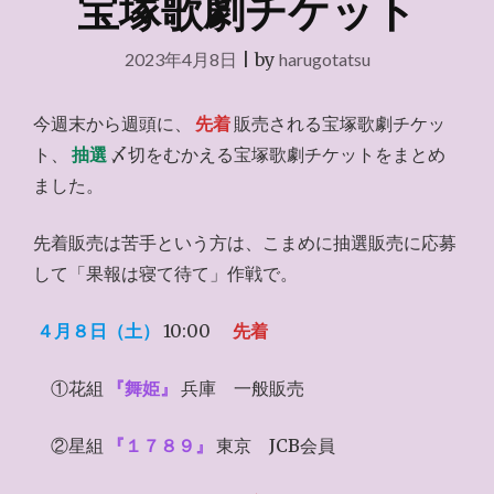
宝塚歌劇チケット
2023年4月8日
|
by
harugotatsu
今週末から週頭に、
先着
販売される宝塚歌劇チケッ
ト、
抽選
〆切をむかえる宝塚歌劇チケットをまとめ
ました。
先着販売は苦手という方は、こまめに抽選販売に応募
して「果報は寝て待て」作戦で。
４月８日（土）
10:00
先着
①花組
『舞姫』
兵庫 一般販売
②星組
『１７８９』
東京 JCB会員