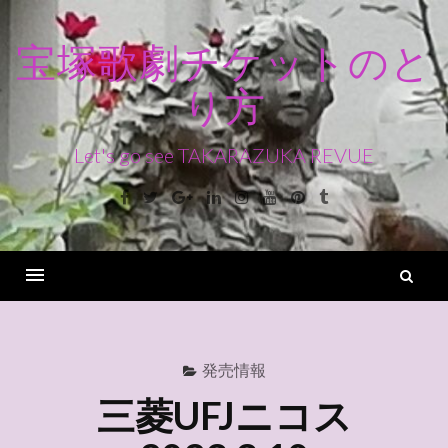
コ
ン
宝塚歌劇チケットのと
テ
り方
ン
ツ
へ
Let's go see TAKARAZUKA REVUE
ス
Facebook
Twitter
Google+
Linkedin
Instagram
Youtube
Pinterest
Tumblr
キ
ッ
プ
検
索
Menu
発売情報
三菱UFJニコス