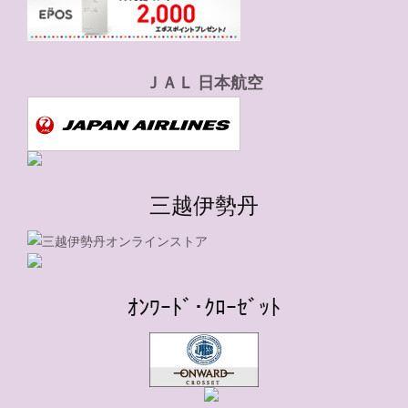
ＪＡＬ 日本航空
三越伊勢丹
ｵﾝﾜｰﾄﾞ･ｸﾛｰｾﾞｯﾄ