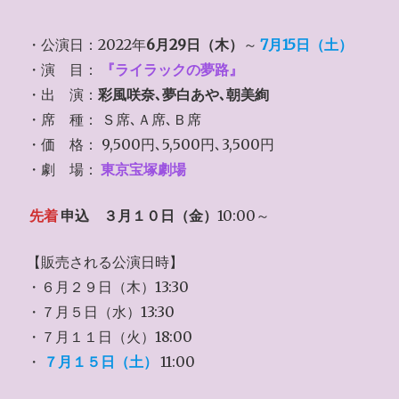
・公演日：2022年
6月29日（木）
～
7月15日（土）
・演 目：
『ライラックの夢路』
・出 演：
彩風咲奈､夢白あや､朝美絢
・席 種： Ｓ席､Ａ席､Ｂ席
・価 格： 9,500円､5,500円､3,500円
・劇 場：
東京宝塚劇場
先着
申込
３月１０日（金）
10:00～
【販売される公演日時】
・６月２９日（木）13:30
・７月５日（水）13:30
・７月１１日（火）18:00
・
７月１５日（土）
11:00