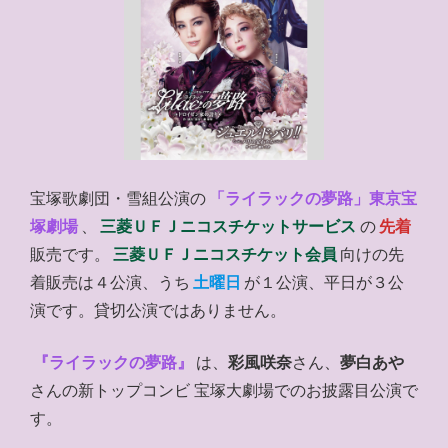
宝塚歌劇団・雪組公演の
「ライラックの夢路」東京宝
塚劇場
、
三菱ＵＦＪニコスチケットサービス
の
先着
販売です。
三菱ＵＦＪニコスチケット会員
向けの先
着販売は４公演、うち
土曜日
が１公演、平日が３公
演です。貸切公演ではありません。
『ライラックの夢路』
は、
彩風咲奈
さん、
夢白あや
さんの新トップコンビ 宝塚大劇場でのお披露目公演で
す。