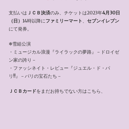
支払いは
ＪＣＢ決済
のみ、チケットは2023年
4月30日
（日）
14時以降に
ファミリーマート
、
セブンイレブン
にて発券。
❄雪組公演
・ミュージカル浪漫『ライラックの夢路』－ドロイゼ
ン家の誇り－
・ファッシネイト・レビュー『ジュエル・ド・パ
リ!!』－パリの宝石たち－
ＪＣＢカード
をまだお持ちでない方はこちら、