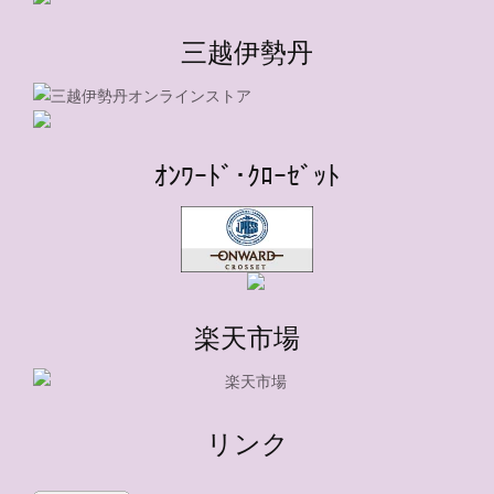
三越伊勢丹
ｵﾝﾜｰﾄﾞ･ｸﾛｰｾﾞｯﾄ
楽天市場
リンク