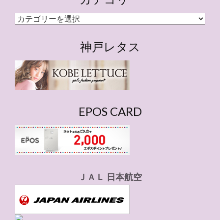
カ
テ
ゴ
神戸レタス
リ
ー
EPOS CARD
ＪＡＬ 日本航空