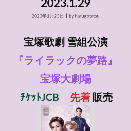
2023.1.29
2023年1月23日
|
by
harugotatsu
宝塚歌劇 雪組
公演
『ライラックの夢路』
宝塚大劇場
ﾁｹｯﾄJCB
先着
販売