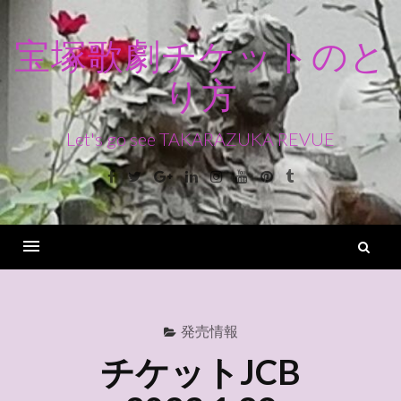
コ
ン
宝塚歌劇チケットのと
テ
り方
ン
ツ
へ
Let's go see TAKARAZUKA REVUE
ス
Facebook
Twitter
Google+
Linkedin
Instagram
Youtube
Pinterest
Tumblr
キ
ッ
プ
検
索
Menu
発売情報
チケットJCB