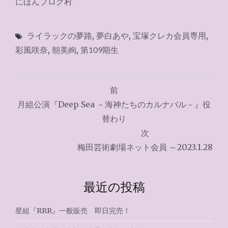
にほんブログ村
ライラックの夢路
,
夢白あや
,
宝塚クレカ会員専用
,
彩風咲奈
,
朝美絢
,
第109期生
投
前
稿
月組公演『Deep Sea －海神たちのカルナバル－』役
ナ
替わり
次
ビ
梅田芸術劇場ネット会員 ～2023.1.28
ゲ
ー
最近の投稿
シ
星組『RRR』一般販売 即日完売！
ョ