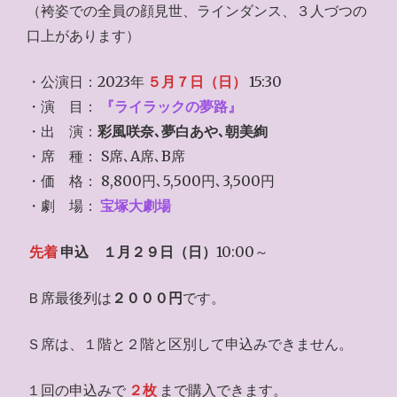
（袴姿での全員の顔見世、ラインダンス、３人づつの
口上があります）
・公演日：2023年
５月７日（日）
15:30
・演 目：
『ライラックの夢路』
・出 演：
彩風咲奈､夢白あや､朝美絢
・席 種： S席､A席､B席
・価 格： 8,800円､5,500円､3,500円
・劇 場：
宝塚大劇場
先着
申込
１月２９日（日）
10:00～
Ｂ席最後列は
２０００円
です。
Ｓ席は、１階と２階と区別して申込みできません。
１回の申込みで
２枚
まで購入できます。