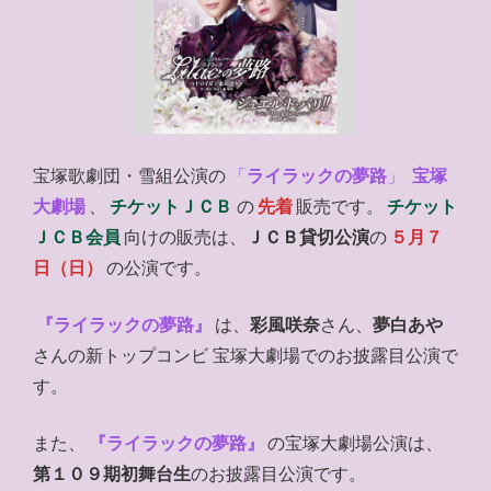
宝塚歌劇団・雪組公演の
「
ライラックの夢路
」
宝塚
大劇場
、
チケットＪＣＢ
の
先着
販売です。
チケット
ＪＣＢ会員
向けの販売は、
ＪＣＢ貸切公演
の
５月７
日（日）
の公演です。
『ライラックの夢路』
は、
彩風咲奈
さん、
夢白あや
さんの新トップコンビ 宝塚大劇場でのお披露目公演で
す。
また、
『ライラックの夢路』
の宝塚大劇場公演は、
第１０９期初舞台生
のお披露目公演です。