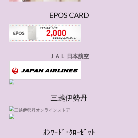
EPOS CARD
ＪＡＬ 日本航空
三越伊勢丹
ｵﾝﾜｰﾄﾞ･ｸﾛｰｾﾞｯﾄ