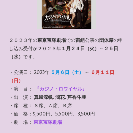
２０２３年の
東京宝塚劇場
での
宙組
公演の
団体席
の申
し込み受付が２０２３年
１月２４日（火）
～
２５日
（水）
です。
・公演日： 2023年
５月６日（土）
～
６月１１日
（日）
・演 目：
『カジノ・ロワイヤル』
・出 演：
真風涼帆､潤花､芹香斗亜
・席 種： Ｓ席、Ａ席、Ｂ席
・価 格：9,500円、5,500円、3,500円
・劇 場：
東京宝塚劇場