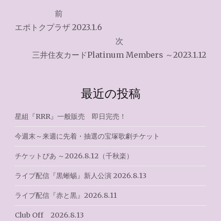
投
前
稿
エポトクプラザ 2023.1.6
ナ
次
三井住友カードPlatinum Members ～2023.1.12
ビ
ゲ
最近の投稿
ー
シ
星組『RRR』一般販売 即日完売！
ョ
今週末～来週に先着・抽選の宝塚歌劇チケット
ン
チケットぴあ ～2026.8.12（千秋楽）
ライブ配信『黒蜥蜴』新人公演 2026.8.13
ライブ配信『赤と黒』2026.8.11
Club Off 2026.8.13