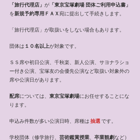
「旅行代理店」
が
「東京宝塚劇場 団体ご利用申込書」
を
新規予約専用ＦＡＸ
宛に提出して手続きします。
「旅行代理店」が取扱いをしない場合もあります。
団体は
１０名以上
が対象です。
ＳＳ席や初日公演、千秋楽、新人公演、サヨナラショ
ー付き公演、宝塚友の会優先公演など取扱い対象外の
席や公演日があります。
配席
については、
東京宝塚劇場
にお任せすることにな
ります。
申込み件数が多い公演日時、席種は
抽選
です。
学校団体（修学旅行、
芸術鑑賞授業
、
卒業観劇
など）