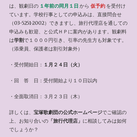
は、観劇日の
１年前の同月１日
から
仮予約
を受付け
ています。学校行事としての申込みは、直接問合せ
（03-5251-2002）できますし、旅行代理店を通しての
申込みも歓迎、と公式ＨＰに案内があります。観劇料
は
学割
で１０００円引き、引率の先生方も対象です。
（添乗員、保護者は割引対象外）
・受付開始日：
１月２４日（火）
・回 答 日：受付開始より１０日以内
・全面取消日：３月２３日（木）
詳しくは、
宝塚歌劇団の公式ホームページ
でご確認の
上、お知り合いの
「旅行代理店」
に相談してみは如何
でしょうか？