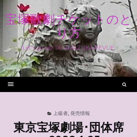
コ
ン
宝塚歌劇チケットのと
テ
り方
ン
ツ
へ
Let's go see TAKARAZUKA REVUE
ス
Facebook
Twitter
Google+
Linkedin
Instagram
Youtube
Pinterest
Tumblr
キ
ッ
プ
検
索
Menu
上級者
,
発売情報
東京宝塚劇場･団体席