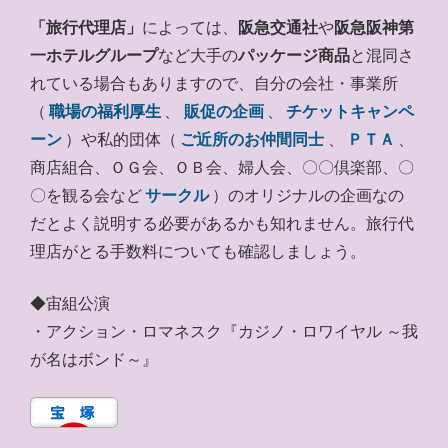
「旅行代理店」
によっては、
阪急交通社
や
阪急阪神第
一ホテルグループ
など大手の
パッケージ商品
と混同さ
れている場合もありますので、自分の会社・事業所
（
職場の福利厚生
、
販促の企画
、
チケットキャンペ
ーン
）や私的団体（
ご近所のお仲間同士
、
ＰＴＡ
、
商店組合、ＯＧ会、ＯＢ会、婦人会、〇〇倶楽部、〇
〇を観る会など
サークル
）のオリジナルの企画なの
だとよく説明する必要があるかも知れません。旅行代
理店がとる手数料についても確認しましょう。
◆宙組公演
・アクション・ロマネスク『カジノ・ロワイヤル ～我
が名はボンド～』