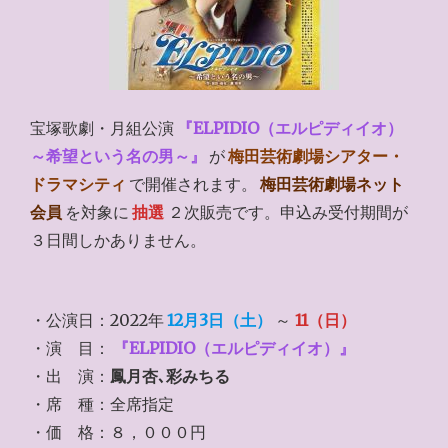
宝塚歌劇・月組公演
『ELPIDIO（エルピディイオ）
～希望という名の男～』
が
梅田芸術劇場シアター・
ドラマシティ
で開催されます。
梅田芸術劇場ネット
会員
を対象に
抽選
２次販売です。申込み受付期間が
３日間しかありません。
・公演日：2022年
12月3日（土）
～
11（日）
・演 目：
『ELPIDIO（エルピディイオ）』
・出 演：
鳳月杏､彩みちる
・席 種：全席指定
・価 格：８，０００円