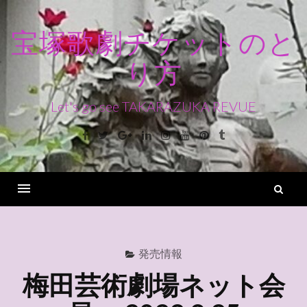
コ
ン
宝塚歌劇チケットのと
テ
り方
ン
ツ
へ
Let's go see TAKARAZUKA REVUE
ス
Facebook
Twitter
Google+
Linkedin
Instagram
Youtube
Pinterest
Tumblr
キ
ッ
プ
検
索
Menu
発売情報
梅田芸術劇場ネット会