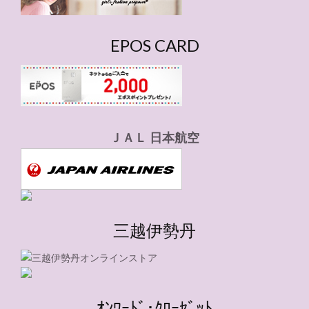
EPOS CARD
ＪＡＬ 日本航空
三越伊勢丹
ｵﾝﾜｰﾄﾞ･ｸﾛｰｾﾞｯﾄ