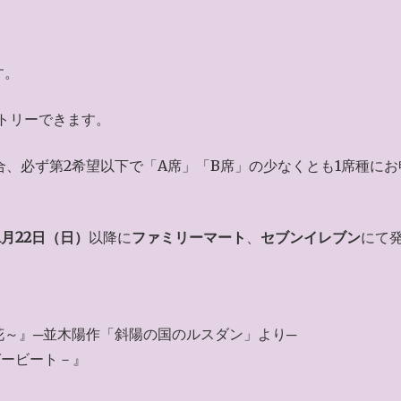
す。
トリーできます。
合、必ず第2希望以下で「A席」「B席」の少なくとも1席種にお
1月22日（日）
以降に
ファミリーマート
、
セブンイレブン
にて
～』─並木陽作「斜陽の国のルスダン」より─
ャガービート－』