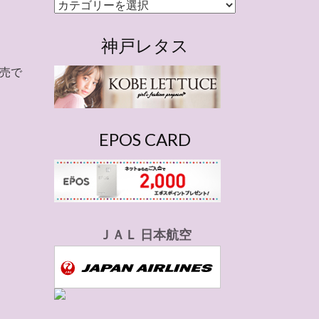
カ
テ
ゴ
神戸レタス
リ
売で
ー
EPOS CARD
ＪＡＬ 日本航空