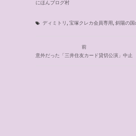
にほんブログ村
ディミトリ
,
宝塚クレカ会員専用
,
斜陽の国
投
前
稿
意外だった「三井住友カード貸切公演」中止
ナ
ビ
ゲ
ー
シ
ョ
ン