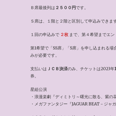
Ｂ席最後列は
２５００円
です。
Ｓ席は、１階と２階と区別して申込みできま
１回の申込みで
２枚
まで、第４希望までエン
第1希望で「SS席」「S席」を申し込まれる場
みが必要です。
支払いは
ＪＣＢ決済
のみ、チケットは2023年
券。
星組公演
・浪漫楽劇『ディミトリ～曙光に散る、紫の花
・メガファンタジー『JAGUAR BEAT－ジ