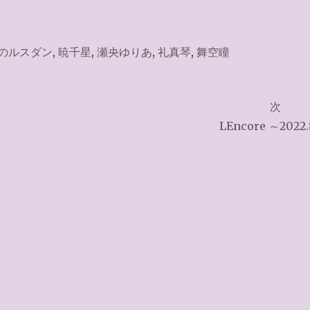
のルスダン
,
暁千星
,
瀬央ゆりあ
,
礼真琴
,
舞空瞳
次
LEncore ～2022.