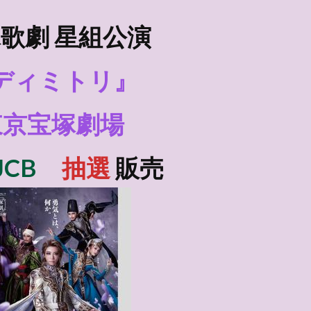
歌劇 星組
公演
ディミトリ』
東京宝塚劇場
JCB
抽選
販売