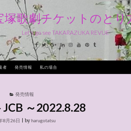
宝塚歌劇チケットのとり
Let's go see TAKARAZUKA REVUE
Facebook
Twitter
Google+
Linkedin
Instagram
Youtube
Pinterest
Tumblr
級者
発売情報
私の場合
発売情報
CB ～2022.8.28
2年8月26日
|
by
harugotatsu