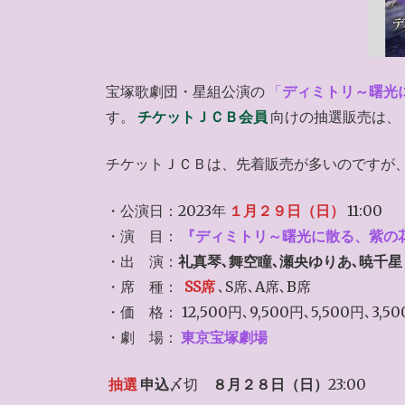
宝塚歌劇団・星組公演の
「
ディミトリ～曙光
す。
チケットＪＣＢ会員
向けの抽選販売は、
チケットＪＣＢは、先着販売が多いのですが
・公演日：2023年
１月２９日（日）
11:00
・演 目：
『ディミトリ～曙光に散る、紫の
・出 演：
礼真琴､舞空瞳､瀬央ゆりあ､暁千星
・席 種：
SS席
､S席､A席､B席
・価 格： 12,500円､9,500円､5,500円､3,5
・劇 場：
東京宝塚劇場
抽選
申込
〆切
８月２８日（日）
23:00