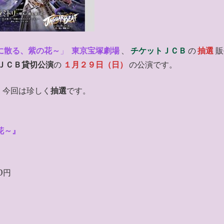
に散る、紫の花～
」
東京宝塚劇場
、
チケットＪＣＢ
の
抽選
販
ＪＣＢ貸切公演
の
１月２９日（日）
の公演です。
、今回は珍しく
抽選
です。
花～』
00円