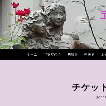
コ
ン
テ
ン
ツ
へ
ス
キ
ホーム
宝塚友の会
初級者
中級者
上
ッ
プ
チケットJ
202