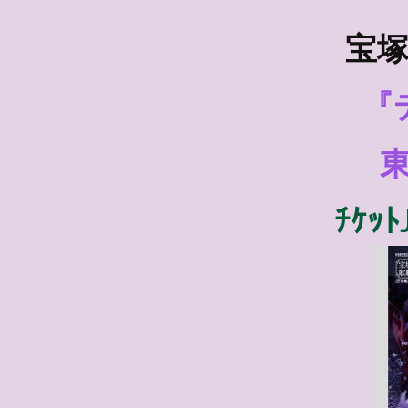
宝塚
『
ﾁｹｯﾄ