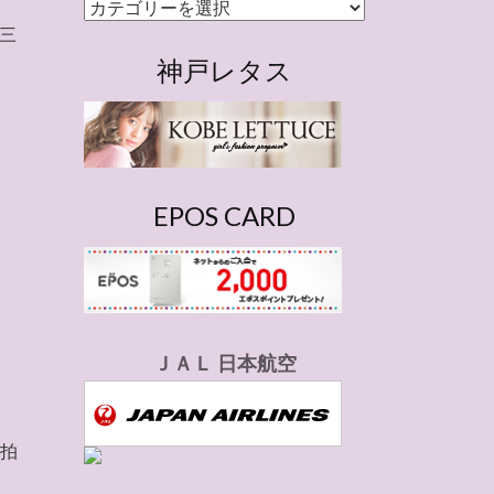
カ
の三
テ
ゴ
神戸レタス
リ
ー
EPOS CARD
ＪＡＬ 日本航空
手拍