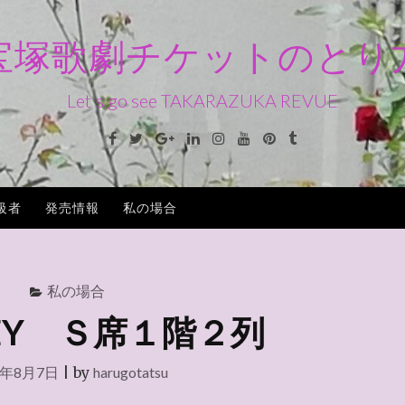
宝塚歌劇チケットのとり
Let's go see TAKARAZUKA REVUE
Facebook
Twitter
Google+
Linkedin
Instagram
Youtube
Pinterest
Tumblr
級者
発売情報
私の場合
私の場合
SEY Ｓ席１階２列
2年8月7日
|
by
harugotatsu