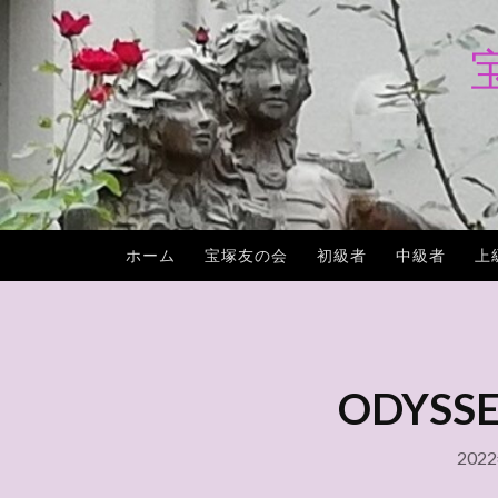
コ
ン
テ
ン
ツ
へ
ス
キ
ホーム
宝塚友の会
初級者
中級者
上
ッ
プ
ODYS
202