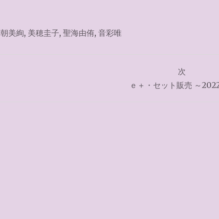
,
朝美絢
,
美穂圭子
,
聖海由侑
,
音彩唯
次
ｅ＋・セット販売 ～2022.