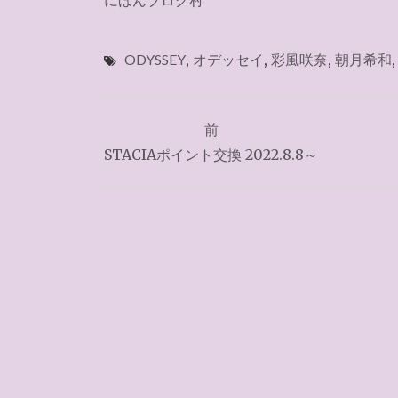
にほんブログ村
ODYSSEY
,
オデッセイ
,
彩風咲奈
,
朝月希和
投
前
稿
STACIAポイント交換 2022.8.8～
ナ
ビ
ゲ
ー
シ
ョ
ン