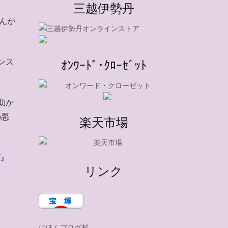
三越伊勢丹
んが
ンス
ｵﾝﾜｰﾄﾞ･ｸﾛｰｾﾞｯﾄ
助か
の悪
楽天市場
Y』
リンク
にほんブログ村