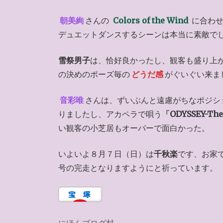
朝美絢
さんの
Colors of the Wind
に合わせ
デュエットダンスするシーンは本当に素敵で
雪祭男子
は、恰好良かったし、観客も盛り上
の決めのポーズ毎の
どうだ感
がぐいぐい来ま
音彩唯
さんは、ずいぶんと遠慮がちなポジシ
りましたし、アカペラで唄う
「ODYSSEY-The 
い観客の小芝居もオーバーで面白かった。
いよいよ８月７日（日）は
千秋楽
です、お家
号の完走となりますようにと祈っています。