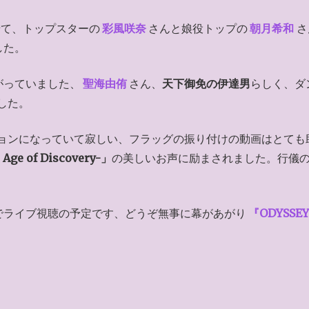
て、トップスターの
彩風咲奈
さんと娘役トップの
朝月希和
さ
した。
がっていました、
聖海由侑
さん、
天下御免の伊達男
らしく、ダ
した。
ョンになっていて寂しい、フラッグの振り付けの動画はとても
Age of Discovery-」
の美しいお声に励まされました。行儀
でライブ視聴の予定です、どうぞ無事に幕があがり
『ODYSSE